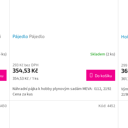
i
Pájedlo
Pájedlo
Ho
5 ks)
Skladem
(2 ks)
293 Kč bez DPH
299
354,53 Kč
36
ku
Do košíku
Měrná
Měr
354,53 Kč / 1 ks
361,
cena:
cena
Náhradní pájka k hobby plynovým sadám MEVA: I112, 2192
Vým
Cena za kus
219
4450
Kód:
4452