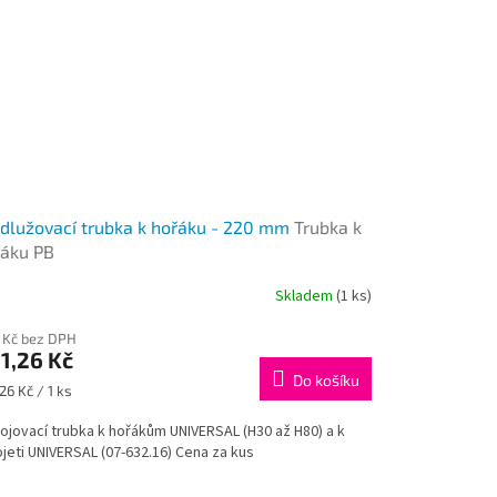
dlužovací trubka k hořáku - 220 mm
Trubka k
áku PB
Skladem
(1 ks)
 Kč bez DPH
1,26 Kč
Do košíku
ná
26 Kč / 1 ks
:
pojovací trubka k hořákům UNIVERSAL (H30 až H80) a k
jeti UNIVERSAL (07-632.16) Cena za kus