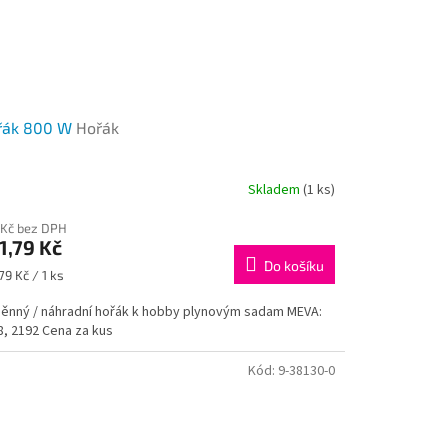
řák 800 W
Hořák
Skladem
(1 ks)
 Kč bez DPH
1,79 Kč
Do košíku
ná
79 Kč / 1 ks
:
ěnný / náhradní hořák k hobby plynovým sadam MEVA:
8, 2192 Cena za kus
Kód:
9-38130-0