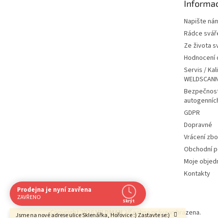
Informac
í
Napište ná
Rádce svář
Ze života s
Hodnocení
Servis / Kal
WELDSCANN
Bezpečnost
autogenníc
GDPR
Dopravné
Vrácení zbo
Obchodní 
Moje objed
Kontakty
Prodejna je nyní zavřena
ZAVŘENO
Skrýt
Navštivte nás osobně
Copyright 2026
VILDMAN
. Všechna práva vyhrazena.
Jsme na nové adrese ulice Sklenářka, Hořovice :) Zastavte se:)