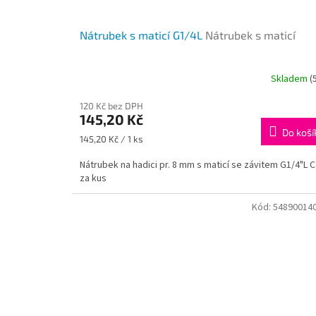
Nátrubek s maticí G1/4L
Nátrubek s maticí
Skladem
(
120 Kč bez DPH
145,20 Kč
Do koší
Měrná
145,20 Kč / 1 ks
cena:
Nátrubek na hadici pr. 8 mm s maticí se závitem G1/4"L 
za kus
Kód:
54890014