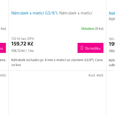
Nátrubek s maticí G3/8"L
Nátrubek s maticí
Nát
Nát
5 ks)
Skladem
(5 ks)
132 Kč bez DPH
165
159,72 Kč
19
ku
Do košíku
Měrná
Měr
159,72 Kč / 1 ks
199,
cena:
cena
Cena
Nátrubek na hadici pr. 8 mm s maticí se závitem G3/8"L Cena
Nátr
za kus
odb
0303
Kód:
4435