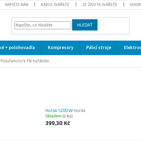
NAPIŠTE NÁM
RÁDCE SVÁŘEČE
ZE ŽIVOTA SVÁŘEČE
HODN
HLEDAT
cké + polohovadla
Kompresory
Pálicí stroje
Elektro
Příslušenství k PB hořákům
Hořák 1200 W
Hořák
Skladem
(1 ks)
399,30 Kč