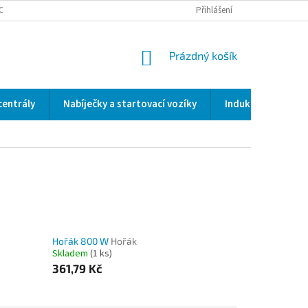
OCENÍ OBCHODU
SERVIS / KALIBRACE / VALIDACE/ WELDSCANNER S3
Přihlášení
NÁKUPNÍ
Prázdný košík
KOŠÍK
centrály
Nabíječky a startovací vozíky
Indukční a odporo
Hořák 800 W
Hořák
Skladem
(1 ks)
361,79 Kč