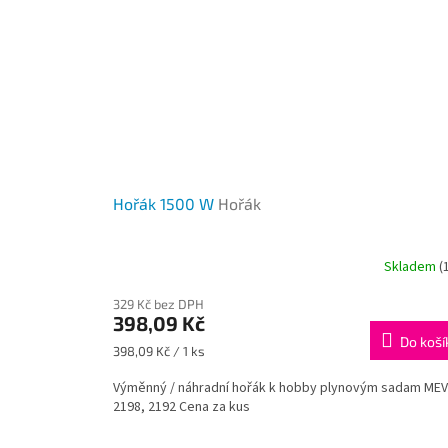
Hořák 1500 W
Hořák
Skladem
(
329 Kč bez DPH
398,09 Kč
Do koší
Měrná
398,09 Kč / 1 ks
cena:
Výměnný / náhradní hořák k hobby plynovým sadam ME
2198, 2192 Cena za kus