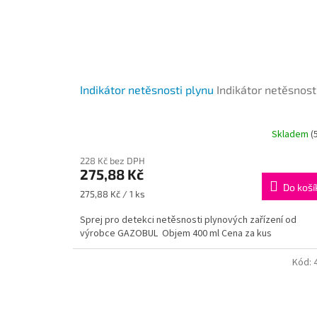
Indikátor netěsnosti plynu
Indikátor netěsnost
Skladem
(
228 Kč bez DPH
275,88 Kč
Do koší
Měrná
275,88 Kč / 1 ks
cena:
Sprej pro detekci netěsnosti plynových zařízení od
výrobce GAZOBUL Objem 400 ml Cena za kus
Kód: