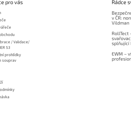
e pro vás
Rádce s
m
Bezpečno
v ČR: no
eče
Vildman
vářeče
RollTect 
 obchodu
svařovac
ibrace / Validace/
splňující
ER S3
EWM – vš
ní prohlídky
profesio
h souprav
ží
podmínky
návka