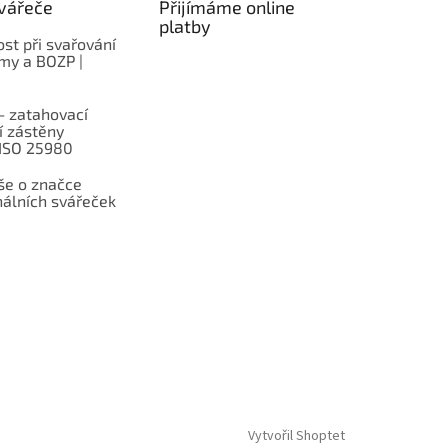
vářeče
Přijímáme online
platby
st při svařování
rmy a BOZP |
– zatahovací
í zástěny
 ISO 25980
e o značce
nálních svářeček
Vytvořil Shoptet