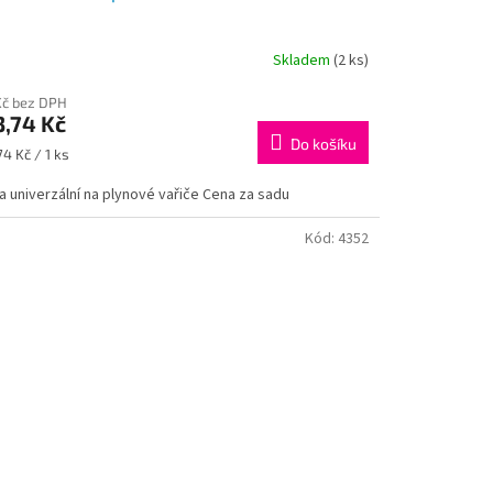
Skladem
(2 ks)
Kč bez DPH
3,74 Kč
Do košíku
ná
74 Kč / 1 ks
:
a univerzální na plynové vařiče Cena za sadu
Kód:
4352