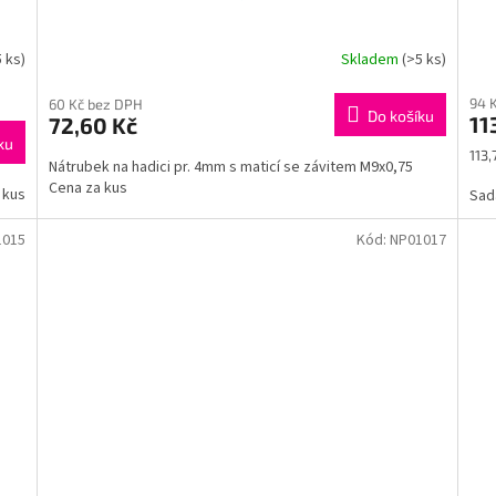
5 ks)
Skladem
(>5 ks)
94 
60 Kč bez DPH
Do košíku
11
72,60 Kč
ku
Měr
113,
Nátrubek na hadici pr. 4mm s maticí se závitem M9x0,75
cena
Cena za kus
 kus
Sad
1015
Kód:
NP01017