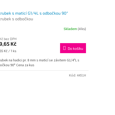
rubek s maticí G1/4L s odbočkou 90°
rubek s odbočkou
Skladem
(4 ks)
 Kč bez DPH
9,65 Kč
Do košíku
ná
65 Kč / 1 ks
:
ubek na hadici pr. 8 mm s maticí se závitem G1/4"L s
očkou 90° Cena za kus
Kód:
4451H