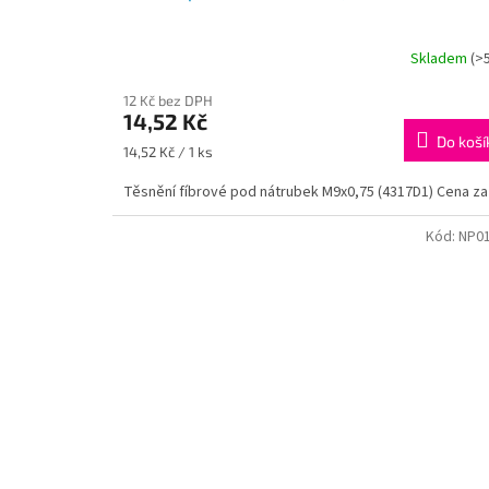
Skladem
(>
12 Kč bez DPH
14,52 Kč
Do koší
Měrná
14,52 Kč / 1 ks
cena:
Těsnění fíbrové pod nátrubek M9x0,75 (4317D1) Cena za
Kód:
NP0