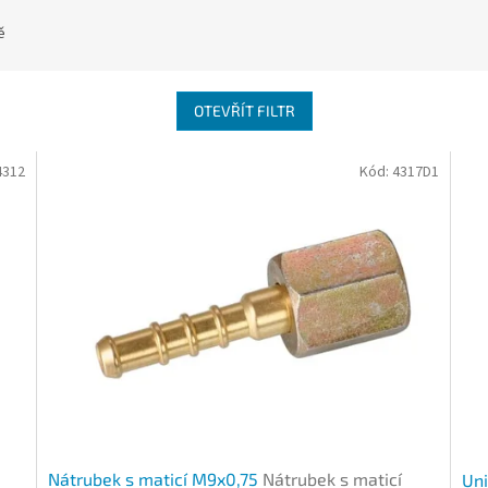
ě
OTEVŘÍT FILTR
4312
Kód:
4317D1
Nátrubek s maticí M9x0,75
Nátrubek s maticí
Uni