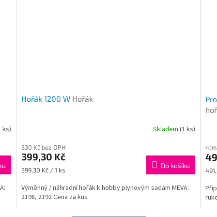
Hořák 1200 W
Hořák
Pro
hoř
1 ks)
Skladem
(1 ks)
330 Kč bez DPH
406
399,30 Kč
49
ku
Do košíku
Měrná
Měr
399,30 Kč / 1 ks
491,
cena:
cena
VA:
Výměnný / náhradní hořák k hobby plynovým sadam MEVA:
Při
2198, 2192 Cena za kus
ruko