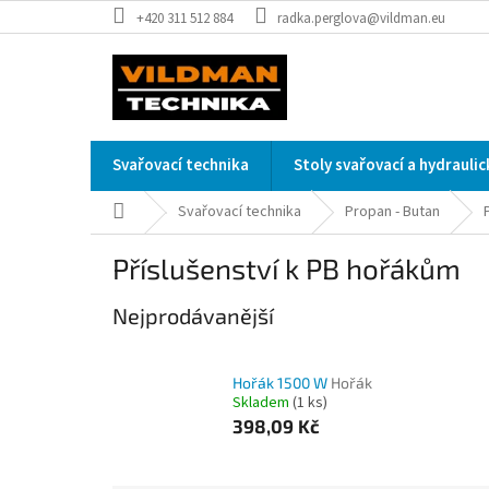
Přejít
+420 311 512 884
radka.perglova@vildman.eu
na
obsah
Svařovací technika
Stoly svařovací a hydrauli
Domů
Svařovací technika
Propan - Butan
Příslušenství k PB hořákům
Nejprodávanější
Hořák 1500 W
Hořák
Skladem
(1 ks)
398,09 Kč