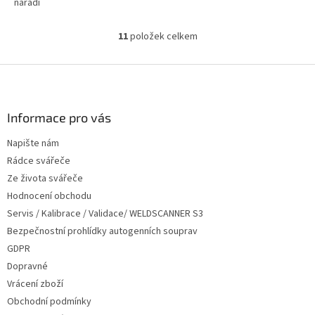
nářadí
11
položek celkem
O
v
l
Z
á
á
d
p
a
a
Informace pro vás
c
t
í
Napište nám
í
p
Rádce svářeče
r
v
Ze života svářeče
k
Hodnocení obchodu
y
Servis / Kalibrace / Validace/ WELDSCANNER S3
v
ý
Bezpečnostní prohlídky autogenních souprav
p
GDPR
i
Dopravné
s
u
Vrácení zboží
Obchodní podmínky