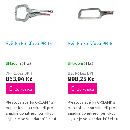
p
p
i
r
s
o
p
d
r
u
o
k
d
t
Svěrka klešťová PR115
Svěrka klešťová PR18
u
ů
k
t
Skladem
(4 ks)
Skladem
(4 ks)
ů
714 Kč bez DPH
825 Kč bez DPH
863,94 Kč
998,25 Kč
Do košíku
Do košíku
Klešťová svěrka C-CLAMP s
Klešťová svěrka C-CLAMP s
poplastovanou rukojetí pro
poplastovanou rukojetí pro
snadné upnutí jednou rukou.
snadné upnutí jednou rukou.
Typ R je se standardní čelistí.
Typ R je se standardní čelistí.