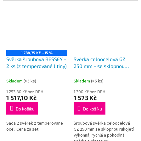
1 784,75 Kč
–15 %
Svěrka šroubová BESSEY -
Svěrka celoocelová GZ
2 ks (z temperované litiny)
250 mm - se sklopnou
rukojetí
Skladem
(>5 ks)
Skladem
(>5 ks)
1 253,80 Kč bez DPH
1 300 Kč bez DPH
1 517,10 Kč
1 573 Kč
Do košíku
Do košíku
Sada 2 svěrek z temperované
Šroubová svěrka celoocelová
oceli Cena za set
GZ 250 mm se sklopnou rukojetí
Výkonná, rychlá a pohodlná