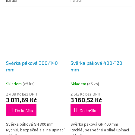
nářadí
nářadí
Svěrka páková 300/140
Svěrka páková 400/120
mm
mm
Skladem
(>5 ks)
Skladem
(>5 ks)
2 489 Kč bez DPH
2 612 Kč bez DPH
3 011,69 Kč
3 160,52 Kč
Do košíku
Do košíku
Svěrka páková GH 300 mm
Svěrka páková GH 400 mm
Rychlé, bezpečné a silné upínací
Rychlé, bezpečné a silné upínací