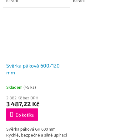
nářadí
nářadí
Svěrka páková 600/120
mm
Skladem
(>5 ks)
2 882 Kč bez DPH
3 487,22 Kč
Do košíku
Svěrka páková GH 600 mm
Rychlé, bezpečné a silné upínací