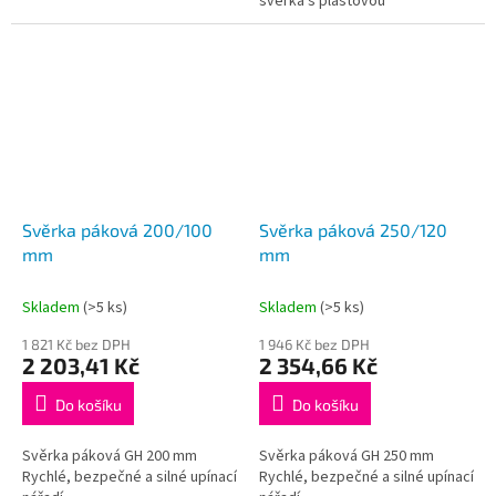
svěrka s plastovou
dvoukomponentní rukojetí
Svěrka páková 200/100
Svěrka páková 250/120
mm
mm
Skladem
(>5 ks)
Skladem
(>5 ks)
1 821 Kč bez DPH
1 946 Kč bez DPH
2 203,41 Kč
2 354,66 Kč
Do košíku
Do košíku
Svěrka páková GH 200 mm
Svěrka páková GH 250 mm
Rychlé, bezpečné a silné upínací
Rychlé, bezpečné a silné upínací