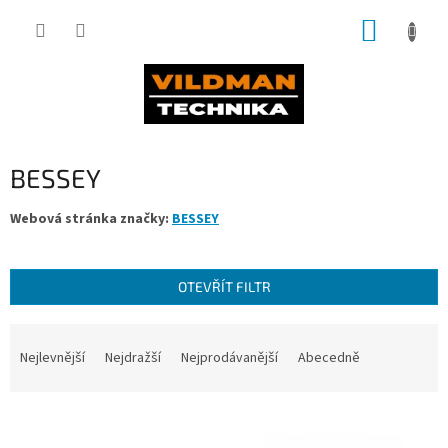
Přejít
NÁKUP
na
obsah
KOŠÍK
BESSEY
Webová stránka značky:
BESSEY
OTEVŘÍT FILTR
Ř
a
Nejlevnější
Nejdražší
Nejprodávanější
Abecedně
z
e
V
n
ý
í