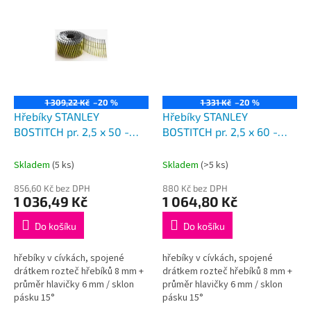
1 309,22 Kč
–20 %
1 331 Kč
–20 %
Hřebíky STANLEY
Hřebíky STANLEY
BOSTITCH pr. 2,5 x 50 -
BOSTITCH pr. 2,5 x 60 -
9900 ks
9000 ks
Skladem
(5 ks)
Skladem
(>5 ks)
856,60 Kč bez DPH
880 Kč bez DPH
1 036,49 Kč
1 064,80 Kč
Do košíku
Do košíku
hřebíky v cívkách, spojené
hřebíky v cívkách, spojené
drátkem rozteč hřebíků 8 mm +
drátkem rozteč hřebíků 8 mm +
průměr hlavičky 6 mm / sklon
průměr hlavičky 6 mm / sklon
pásku 15°
pásku 15°