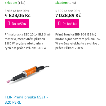
t
Skladem
(1 ks)
Skladem
(1 ks)
ů
3 986 Kč bez DPH
5 809 Kč bez DPH
4 823,06 Kč
7 028,89 Kč
Do košíku
Do košíku
Přímá bruska EBD 25-14 BLE Silný
Přímá bruska EBD 30-8 E Silný
motor o jmenovitém příkonu
motor o jmenovitém příkonu 740
1380 W zvyšuje efektivitu a
W zvyšuje efektivitu a rychlost
rychlost práce Příkon: 1380 W
práce Příkon: 700 W
FEIN Přímá bruska GSZ11-
320 PERL