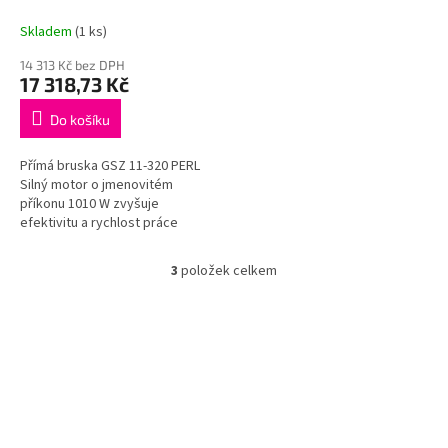
Skladem
(1 ks)
14 313 Kč bez DPH
17 318,73 Kč
Do košíku
Přímá bruska GSZ 11-320 PERL
Silný motor o jmenovitém
příkonu 1010 W zvyšuje
efektivitu a rychlost práce
3
položek celkem
O
v
l
á
d
a
c
í
p