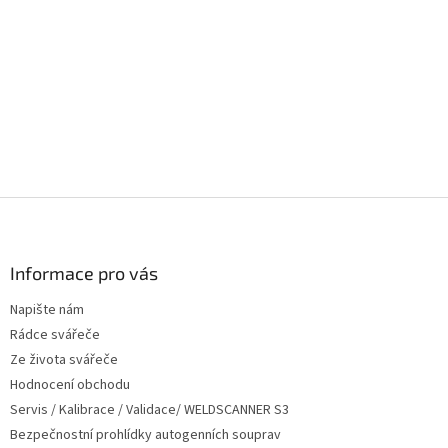
r
v
k
y
v
ý
p
i
s
u
Z
á
p
a
Informace pro vás
t
Napište nám
í
Rádce svářeče
Ze života svářeče
Hodnocení obchodu
Servis / Kalibrace / Validace/ WELDSCANNER S3
Bezpečnostní prohlídky autogenních souprav