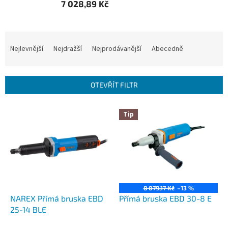
7 028,89 Kč
Ř
a
Nejlevnější
Nejdražší
Nejprodávanější
Abecedně
z
e
n
OTEVŘÍT FILTR
í
p
V
r
Tip
ý
o
p
d
i
u
s
k
p
t
r
ů
o
8 079,17 Kč
–13 %
d
NAREX Přímá bruska EBD
Přímá bruska EBD 30-8 E
u
25-14 BLE
k