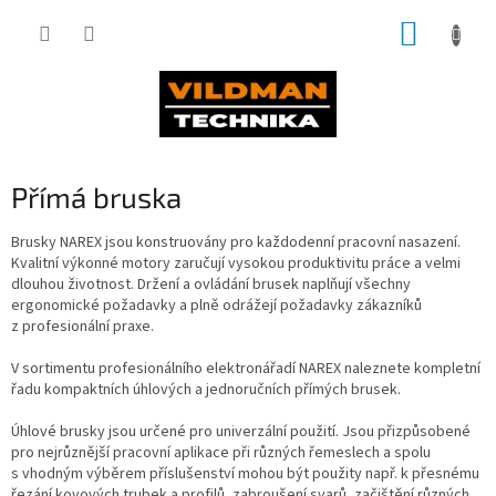
Přejít
NÁKUP
na
obsah
KOŠÍK
Přímá bruska
Brusky NAREX jsou konstruovány pro každodenní pracovní nasazení.
Kvalitní výkonné motory zaručují vysokou produktivitu práce a velmi
dlouhou životnost. Držení a ovládání brusek naplňují všechny
ergonomické požadavky a plně odrážejí požadavky zákazníků
z profesionální praxe.
V sortimentu profesionálního elektronářadí NAREX naleznete kompletní
řadu kompaktních úhlových a jednoručních přímých brusek.
Úhlové brusky jsou určené pro univerzální použití. Jsou přizpůsobené
pro nejrůznější pracovní aplikace při různých řemeslech a spolu
s vhodným výběrem příslušenství mohou být použity např. k přesnému
řezání kovových trubek a profilů, zabroušení svarů, začištění různých