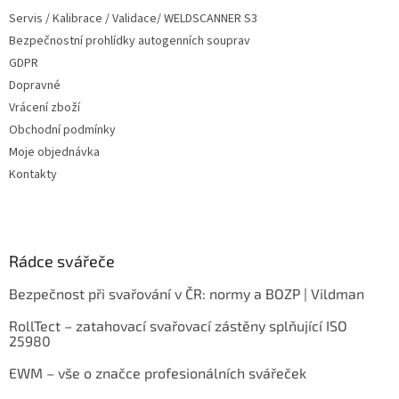
p
Servis / Kalibrace / Validace/ WELDSCANNER S3
i
s
Bezpečnostní prohlídky autogenních souprav
u
GDPR
Dopravné
Vrácení zboží
Obchodní podmínky
Moje objednávka
Kontakty
Rádce svářeče
Bezpečnost při svařování v ČR: normy a BOZP | Vildman
RollTect – zatahovací svařovací zástěny splňující ISO
25980
EWM – vše o značce profesionálních svářeček