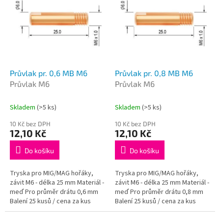
p
p
i
r
s
o
p
d
r
u
o
k
d
t
Průvlak pr. 0,6 MB M6
Průvlak pr. 0,8 MB M6
u
ů
Průvlak M6
Průvlak M6
k
t
Skladem
(>5 ks)
Skladem
(>5 ks)
ů
10 Kč bez DPH
10 Kč bez DPH
12,10 Kč
12,10 Kč
Do košíku
Do košíku
Tryska pro MIG/MAG hořáky,
Tryska pro MIG/MAG hořáky,
závit M6 - délka 25 mm Materiál -
závit M6 - délka 25 mm Materiál -
meď Pro průměr drátu 0,6 mm
meď Pro průměr drátu 0,8 mm
Balení 25 kusů / cena za kus
Balení 25 kusů / cena za kus