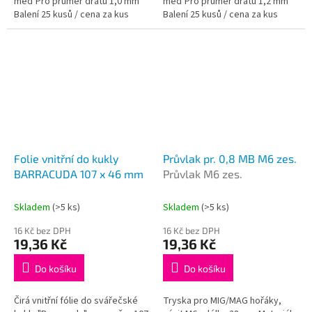
meď Pro průměr drátu 1,0 mm
meď Pro průměr drátu 1,2 mm
Balení 25 kusů / cena za kus
Balení 25 kusů / cena za kus
Folie vnitřní do kukly
Průvlak pr. 0,8 MB M6 zes.
BARRACUDA 107 x 46 mm
Průvlak M6 zes.
Skladem
(>5 ks)
Skladem
(>5 ks)
16 Kč bez DPH
16 Kč bez DPH
19,36 Kč
19,36 Kč
Do košíku
Do košíku
Čirá vnitřní fólie do svářečské
Tryska pro MIG/MAG hořáky,