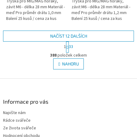
Tryska pro MIG/MAG hořáky,
Tryska pro MIG/MAG hořáky,
závit M6 - délka 28 mm Materiál -
závit M6 - délka 28 mm Materiál -
meď Pro průměr drátu 1,0 mm
meď Pro průměr drátu 1,2 mm
Balení 25 kusů / cena za kus
Balení 25 kusů / cena za kus
NAČÍST 12 DALŠÍCH
S
1
33
t
O
r
388
položek celkem
v
á
l
NAHORU
n
á
k
d
o
v
Z
a
á
c
á
n
í
p
í
p
a
Informace pro vás
r
t
v
Napište nám
í
k
Rádce svářeče
y
v
Ze života svářeče
ý
Hodnocení obchodu