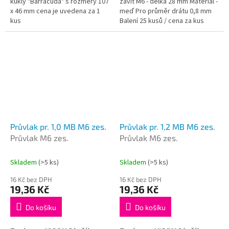
kukly "Barracuda" s rozměry 107
závit M6 - délka 28 mm Materiál -
x 46 mm cena je uvedena za 1
meď Pro průměr drátu 0,8 mm
kus
Balení 25 kusů / cena za kus
Průvlak pr. 1,0 MB M6 zes.
Průvlak pr. 1,2 MB M6 zes.
Průvlak M6 zes.
Průvlak M6 zes.
Skladem
(>5 ks)
Skladem
(>5 ks)
16 Kč bez DPH
16 Kč bez DPH
19,36 Kč
19,36 Kč
Do košíku
Do košíku