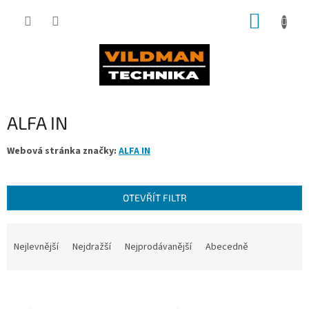
Přejít
NÁKUP
na
obsah
KOŠÍK
ALFA IN
Webová stránka značky:
ALFA IN
OTEVŘÍT FILTR
Ř
a
Nejlevnější
Nejdražší
Nejprodávanější
Abecedně
z
e
V
n
ý
í