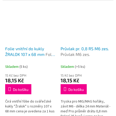
Folie vnitřní do kukly
Průvlak pr. 0,8 RS M6 zes.
ŽRALOK 107 x 68 mm
Folie
Průvlak M6 zes.
107 x 68 mm
Skladem
(5 ks)
Skladem
(>5 ks)
15 Kč bez DPH
15 Kč bez DPH
18,15 Kč
18,15 Kč
Do košíku
Do košíku
Čirá vnitřní fólie do svářečské
Tryska pro MIG/MAG hořáky,
kukly "Žralok" s rozměry 107 x
závit M6 - délka 24 mm Materiál -
68 mm cena je uvedena za 1 kus
meď Pro průměr drátu 0,8 mm