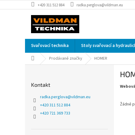
Přejít
+420 311 512 884
radka.perglova@vildman.eu
na
obsah
Svařovací technika
Stoly svařovací a hydrauli
Domů
Prodávané značky
HOMER
P
HO
o
s
Kontakt
Webová
t
r
radka.perglova
@
vildman.eu
a
Žádné p
+420 311 512 884
n
+420 721 369 733
n
í
p
a