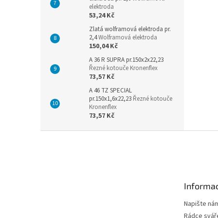
elektroda
53,24 Kč
Zlatá wolframová elektroda pr.
2,4
Wolframová elektroda
150,04 Kč
A 36 R SUPRA pr.150x2x22,23
Řezné kotouče Kronenflex
73,57 Kč
A 46 TZ SPECIAL
pr.150x1,6x22,23
Řezné kotouče
Kronenflex
73,57 Kč
Z
á
p
a
t
Informac
í
Napište ná
Rádce svář