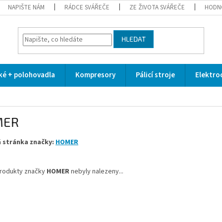
NAPIŠTE NÁM
RÁDCE SVÁŘEČE
ZE ŽIVOTA SVÁŘEČE
HODN
HLEDAT
cké + polohovadla
Kompresory
Pálicí stroje
Elektro
MER
 stránka značky:
HOMER
rodukty značky
HOMER
nebyly nalezeny...