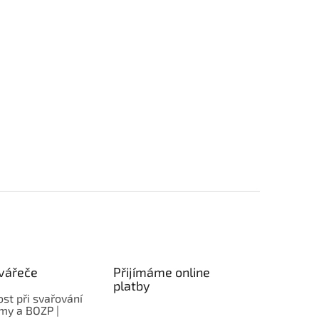
vářeče
Přijímáme online
platby
st při svařování
rmy a BOZP |