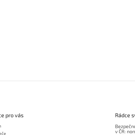
e pro vás
Rádce s
m
Bezpečno
v ČR: no
eče