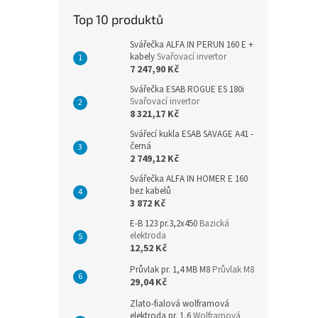
n
Top 10 produktů
e
l
Svářečka ALFA IN PERUN 160 E +
kabely
Svařovací invertor
7 247,90 Kč
Svářečka ESAB ROGUE ES 180i
Svařovací invertor
8 321,17 Kč
Svářecí kukla ESAB SAVAGE A41 -
černá
2 749,12 Kč
Svářečka ALFA IN HOMER E 160
bez kabelů
3 872 Kč
E-B 123 pr.3,2x450
Bazická
elektroda
12,52 Kč
Průvlak pr. 1,4 MB M8
Průvlak M8
29,04 Kč
Zlato-fialová wolframová
elektroda pr. 1,6
Wolframová