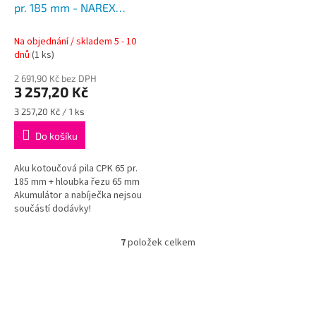
pr. 185 mm - NAREX
CAMOUFLAGE
Na objednání / skladem 5 - 10
dnů
(1 ks)
2 691,90 Kč bez DPH
3 257,20 Kč
Měrná
3 257,20 Kč / 1 ks
cena:
Do košíku
Aku kotoučová pila CPK 65 pr.
185 mm + hloubka řezu 65 mm
Akumulátor a nabíječka nejsou
součástí dodávky!
7
položek celkem
O
v
l
á
d
a