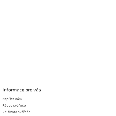
c
í
p
r
v
k
y
v
ý
p
i
s
u
Z
á
p
a
Informace pro vás
t
Napište nám
í
Rádce svářeče
Ze života svářeče