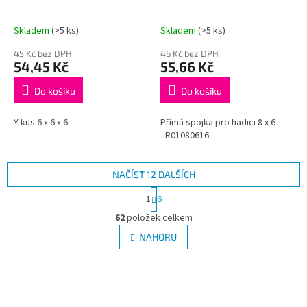
Skladem
(>5 ks)
Skladem
(>5 ks)
45 Kč bez DPH
46 Kč bez DPH
54,45 Kč
55,66 Kč
Do košíku
Do košíku
Y-kus 6 x 6 x 6
Přímá spojka pro hadici 8 x 6
- R01080616
NAČÍST 12 DALŠÍCH
S
1
6
t
O
r
62
položek celkem
v
á
l
NAHORU
n
á
k
d
o
v
a
á
c
n
í