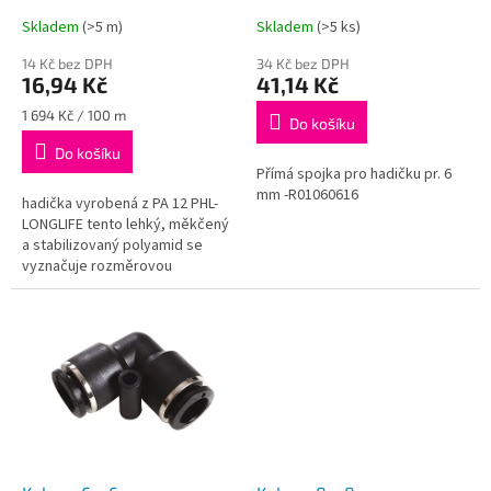
t
Skladem
(>5 m)
Skladem
(>5 ks)
ů
14 Kč bez DPH
34 Kč bez DPH
16,94 Kč
41,14 Kč
Měrná
1 694 Kč / 100 m
Do košíku
cena:
Do košíku
Přímá spojka pro hadičku pr. 6
mm -R01060616
hadička vyrobená z PA 12 PHL-
LONGLIFE tento lehký, měkčený
a stabilizovaný polyamid se
vyznačuje rozměrovou
stabilitou a vynikající odolností
proti stárnutí hadička je určena...