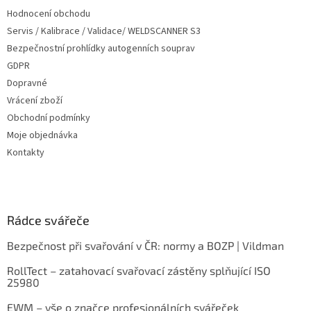
Hodnocení obchodu
Servis / Kalibrace / Validace/ WELDSCANNER S3
Bezpečnostní prohlídky autogenních souprav
GDPR
Dopravné
Vrácení zboží
Obchodní podmínky
Moje objednávka
Kontakty
Rádce svářeče
Bezpečnost při svařování v ČR: normy a BOZP | Vildman
RollTect – zatahovací svařovací zástěny splňující ISO
25980
EWM – vše o značce profesionálních svářeček