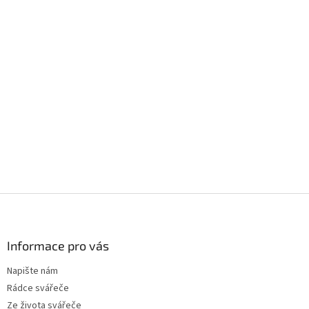
í
p
r
v
k
y
v
ý
p
i
s
u
Z
á
p
a
Informace pro vás
t
Napište nám
í
Rádce svářeče
Ze života svářeče