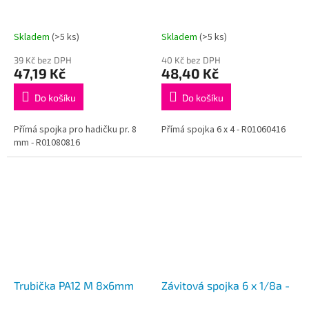
Skladem
(>5 ks)
Skladem
(>5 ks)
39 Kč bez DPH
40 Kč bez DPH
47,19 Kč
48,40 Kč
Do košíku
Do košíku
Přímá spojka pro hadičku pr. 8
Přímá spojka 6 x 4 - R01060416
mm - R01080816
Trubička PA12 M 8x6mm
Závitová spojka 6 x 1/8a -