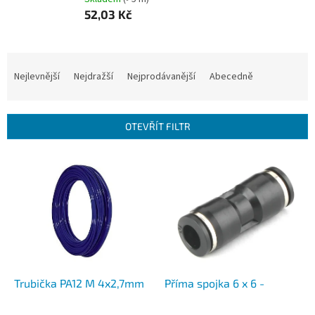
52,03 Kč
Ř
a
Nejlevnější
Nejdražší
Nejprodávanější
Abecedně
z
e
n
OTEVŘÍT FILTR
í
p
V
r
ý
o
p
d
i
u
s
k
p
t
r
ů
o
d
Trubička PA12 M 4x2,7mm
Příma spojka 6 x 6 -
u
k