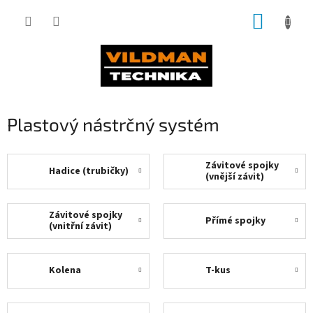
Přejít
NÁKUP
na
obsah
KOŠÍK
Plastový nástrčný systém
Závitové spojky
Hadice (trubičky)
(vnější závit)
Závitové spojky
Přímé spojky
(vnitřní závit)
Kolena
T-kus