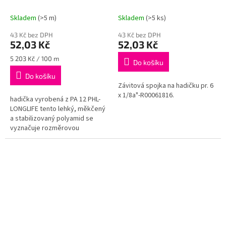
Skladem
(>5 m)
Skladem
(>5 ks)
43 Kč bez DPH
43 Kč bez DPH
52,03 Kč
52,03 Kč
Měrná
5 203 Kč / 100 m
Do košíku
cena:
Do košíku
Závitová spojka na hadičku pr. 6
x 1/8a"-R00061816.
hadička vyrobená z PA 12 PHL-
LONGLIFE tento lehký, měkčený
a stabilizovaný polyamid se
vyznačuje rozměrovou
stabilitou a vynikající odolností
proti stárnutí hadička je určena...