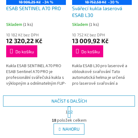
18 906,25 Kč
–34 %
18 752,58 Kč
–30 %
ESAB SENTINEL A70 PRO
Svářecí kukla laserová
ESAB L30
Skladem
(1 ks)
Skladem
(1 ks)
Průměrné
Průměrné
hodnocení
hodnocení
10 182 Kč bez DPH
10 752 Kč bez DPH
produktu
produktu
12 320,22 Kč
13 009,92 Kč
je
je
5,0
5,0
Do košíku
Do košíku
z
z
5
5
Kukla ESAB SENTINEL A70 PRO
Kukla ESAB L30 pro laserové a
hvězdiček.
hvězdiček.
ESAB Sentinel A70 PRO je
obloukové svařování Tato
profesionální svářečská kukla s
automatická helma je určená
výklopným a odnímatelným FLIP-
pro laserové svařování a
UP štítem. Klasifikace kazety
konvenční obloukové svařování
1/1/1/1 Tmavý...
Nová řada kukel má tyto...
NAČÍST 6 DALŠÍCH
S
1
2
t
O
r
18
položek celkem
v
á
l
NAHORU
n
á
k