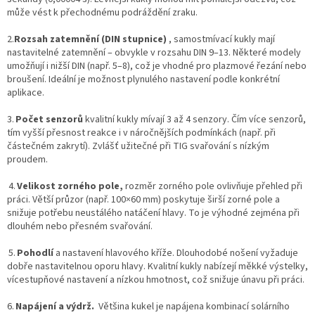
může vést k přechodnému podráždění zraku.
2.
Rozsah zatemnění (DIN stupnice)
, samostmívací kukly mají
nastavitelné zatemnění – obvykle v rozsahu DIN 9–13. Některé modely
umožňují i nižší DIN (např. 5–8), což je vhodné pro plazmové řezání nebo
broušení. Ideální je možnost plynulého nastavení podle konkrétní
aplikace.
3.
Počet senzorů
kvalitní kukly mívají 3 až 4 senzory. Čím více senzorů,
tím vyšší přesnost reakce i v náročnějších podmínkách (např. při
částečném zakrytí). Zvlášť užitečné při TIG svařování s nízkým
proudem.
4.
Velikost zorného pole,
rozměr zorného pole ovlivňuje přehled při
práci. Větší průzor (např. 100×60 mm) poskytuje širší zorné pole a
snižuje potřebu neustálého natáčení hlavy. To je výhodné zejména při
dlouhém nebo přesném svařování.
5.
Pohodlí
a nastavení hlavového kříže. Dlouhodobé nošení vyžaduje
dobře nastavitelnou oporu hlavy. Kvalitní kukly nabízejí měkké výstelky,
vícestupňové nastavení a nízkou hmotnost, což snižuje únavu při práci.
6.
Napájení
a výdrž.
Většina kukel je napájena kombinací solárního