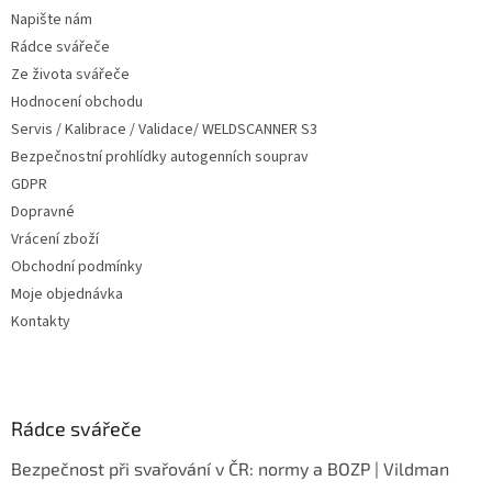
t
Napište nám
í
Rádce svářeče
Ze života svářeče
Hodnocení obchodu
Servis / Kalibrace / Validace/ WELDSCANNER S3
Bezpečnostní prohlídky autogenních souprav
GDPR
Dopravné
Vrácení zboží
Obchodní podmínky
Moje objednávka
Kontakty
Rádce svářeče
Bezpečnost při svařování v ČR: normy a BOZP | Vildman