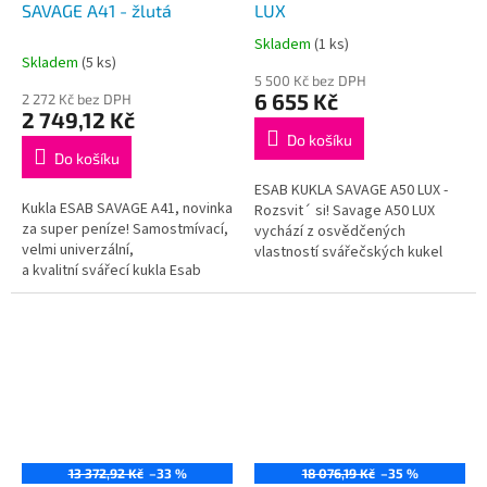
SAVAGE A41 - žlutá
LUX
Skladem
(1 ks)
Průměrné
Skladem
(5 ks)
hodnocení
5 500 Kč bez DPH
produktu
6 655 Kč
2 272 Kč bez DPH
je
2 749,12 Kč
5,0
Do košíku
z
Do košíku
5
ESAB KUKLA SAVAGE A50 LUX -
hvězdiček.
Kukla ESAB SAVAGE A41, novinka
Rozsvit´ si! Savage A50 LUX
za super peníze! Samostmívací,
vychází z osvědčených
velmi univerzální,
vlastností svářečských kukel
a kvalitní svářecí kukla Esab
Sentinel A60 a poskytuje
Savage A41 od světového
pokročilé věrné zobrazení
výrobce ESAB Nízká...
barev...
13 372,92 Kč
–33 %
18 076,19 Kč
–35 %