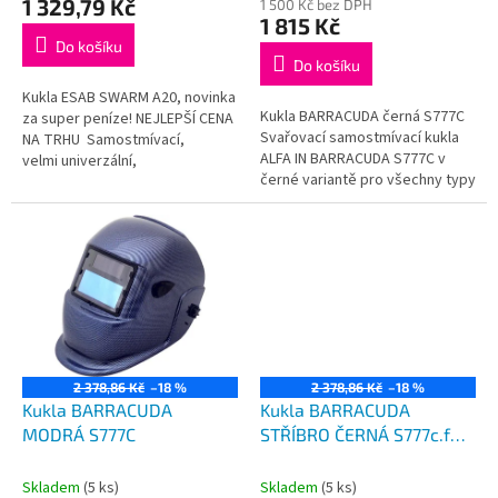
1 329,79 Kč
1 500 Kč bez DPH
je
1 815 Kč
5,0
Do košíku
z
Do košíku
5
Kukla ESAB SWARM A20, novinka
hvězdiček.
Kukla BARRACUDA černá S777C
za super peníze! NEJLEPŠÍ CENA
Svařovací samostmívací kukla
NA TRHU Samostmívací,
ALFA IN BARRACUDA S777C v
velmi univerzální,
černé variantě pro všechny typy
a kvalitní svářecí kukla Esab
svařování, broušení i plazmové
SWARM A20 od...
řezání s nastavitelnou...
2 378,86 Kč
–18 %
2 378,86 Kč
–18 %
Kukla BARRACUDA
Kukla BARRACUDA
MODRÁ S777C
STŘÍBRO ČERNÁ S777c.fX
Kukla samostmívací
Skladem
(5 ks)
Skladem
(5 ks)