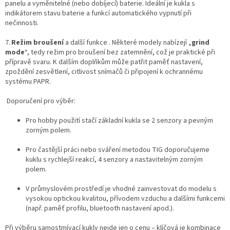
panelu a vyměnitelné (nebo dobíjecí) baterie. Ideální je kukla s
indikátorem stavu baterie a funkcí automatického vypnutí při
nečinnosti.
7.
Režim broušení
a další funkce . Některé modely nabízejí „
grind
mode
“, tedy režim pro broušení bez zatemnění, což je praktické při
přípravě svaru. K dalším doplňkům může patřit paměť nastavení,
zpoždění zesvětlení, citlivost snímačů či připojení k ochrannému
systému PAPR.
Doporučení pro výběr:
Pro hobby použití stačí základní kukla se 2 senzory a pevným
zorným polem.
Pro častější práci nebo sváření metodou TIG doporučujeme
kuklu s rychlejší reakcí, 4 senzory a nastavitelným zorným
polem.
V průmyslovém prostředí je vhodné zainvestovat do modelu s
vysokou optickou kvalitou, přívodem vzduchu a dalšími funkcemi
(např. paměť profilu, bluetooth nastavení apod.).
Při výběru samostmívací kukly nejde jen o cenu – klíčová je kombinace