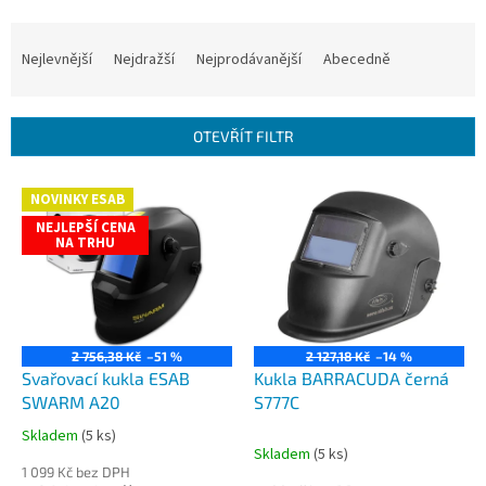
Ř
a
Nejlevnější
Nejdražší
Nejprodávanější
Abecedně
z
e
n
OTEVŘÍT FILTR
í
p
V
r
NOVINKY ESAB
ý
o
NEJLEPŠÍ CENA
p
NA TRHU
d
i
u
s
k
p
t
r
ů
o
2 756,38 Kč
–51 %
2 127,18 Kč
–14 %
d
Svařovací kukla ESAB
Kukla BARRACUDA černá
u
SWARM A20
S777C
k
Skladem
(5 ks)
Průměrné
t
Skladem
(5 ks)
hodnocení
ů
1 099 Kč bez DPH
produktu