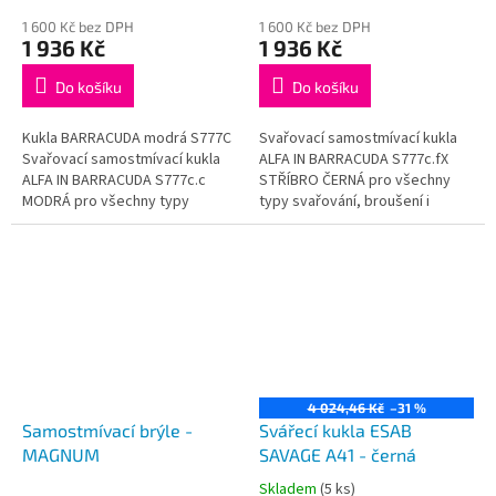
1 600 Kč bez DPH
1 600 Kč bez DPH
1 936 Kč
1 936 Kč
Do košíku
Do košíku
Kukla BARRACUDA modrá S777C
Svařovací samostmívací kukla
Svařovací samostmívací kukla
ALFA IN BARRACUDA S777c.fX
ALFA IN BARRACUDA S777c.c
STŘÍBRO ČERNÁ pro všechny
MODRÁ pro všechny typy
typy svařování, broušení i
svařování, broušení i plazmové
plazmové řezání s nastavitelnou
řezání s nastavitelnou tmavostí
tmavostí clony DIN 9-13.
clony...
4 024,46 Kč
–31 %
Samostmívací brýle -
Svářecí kukla ESAB
MAGNUM
SAVAGE A41 - černá
Skladem
(5 ks)
Průměrné