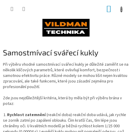
Přejít
NÁKUP
na
obsah
KOŠÍK
Samostmívací svářecí kukly
Při výběru vhodné samostmívací svářecí kukly je důležité zaměřit se na
několik klíčových parametrů, které ovlivňují komfort, bezpečnost i
samotnou efektivitu práce. Různé modely se mohou lišit nejen kvalitou
zpracování, ale také funkcemi, které jsou zásadní zejména pro
profesionální použití.
Zde jsou nejdůležitější kritéria, která by měla být při výběru brána v
potaz:
1.
Rychlost zatemnění
(reakční doba) reakční doba udává, jak rychle
se zorník zatmí po zapálení oblouku. Čím kratší čas, tím lépe jsou
chráněny oči. U kvalitních modelů je běžná rychlost kolem 1/25 000
sekundy (0,00004 s). Levnější kukly mohou mít pomalejší odezvu, což