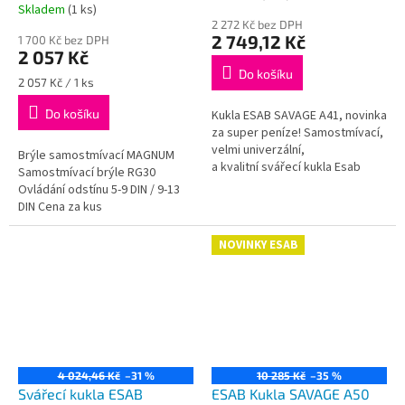
Skladem
(1 ks)
hodnocení
2 272 Kč bez DPH
produktu
2 749,12 Kč
1 700 Kč bez DPH
je
2 057 Kč
5,0
Do košíku
z
Měrná
2 057 Kč / 1 ks
cena:
5
Do košíku
Kukla ESAB SAVAGE A41, novinka
hvězdiček.
za super peníze! Samostmívací,
velmi univerzální,
Brýle samostmívací MAGNUM
a kvalitní svářecí kukla Esab
Samostmívací brýle RG30
Savage A41 od světového
Ovládání odstínu 5-9 DIN / 9-13
výrobce ESAB Nízká...
DIN Cena za kus
NOVINKY ESAB
4 024,46 Kč
–31 %
10 285 Kč
–35 %
Svářecí kukla ESAB
ESAB Kukla SAVAGE A50