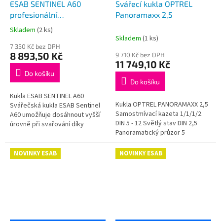
ESAB SENTINEL A60
Svářecí kukla OPTREL
profesionální
Panoramaxx 2,5
samostmívací svářecí
Skladem
(2 ks)
Průměrné
kukla
Skladem
(1 ks)
hodnocení
7 350 Kč bez DPH
produktu
8 893,50 Kč
9 710 Kč bez DPH
je
11 749,10 Kč
5,0
Do košíku
z
Do košíku
5
Kukla ESAB SENTINEL A60
hvězdiček.
Kukla OPTREL PANORAMAXX 2,5
Svářečská kukla ESAB Sentinel
Samostmívací kazeta 1/1/1/2.
A60 umožňuje dosáhnout vyšší
DIN 5 - 12 Světlý stav DIN 2,5
úrovně při svařování díky
Panoramatický průzor 5
ohromnému panoramatickému
senzorů. Autopilot, True color,
výhledu a dokonalé optické
Twilight. Li-Pol akumulátor
čistotě...
NOVINKY ESAB
NOVINKY ESAB