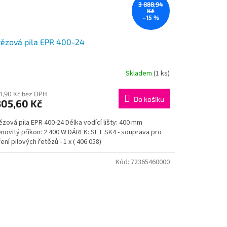
3 888,94
Kč
–15 %
ězová pila EPR 400-24
Skladem
(1 ks)
31,90 Kč bez DPH
Do košíku
305,60 Kč
zová pila EPR 400-24 Délka vodící lišty: 400 mm
novitý příkon: 2 400 W DÁREK: SET SK4 - souprava pro
ení pilových řetězů - 1 x ( 406 058)
Kód:
72365460000