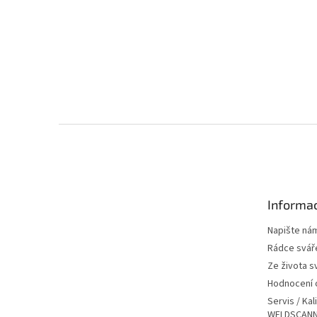
Z
á
p
a
t
Informac
í
Napište ná
Rádce svář
Ze života s
Hodnocení
Servis / Kal
WELDSCANN