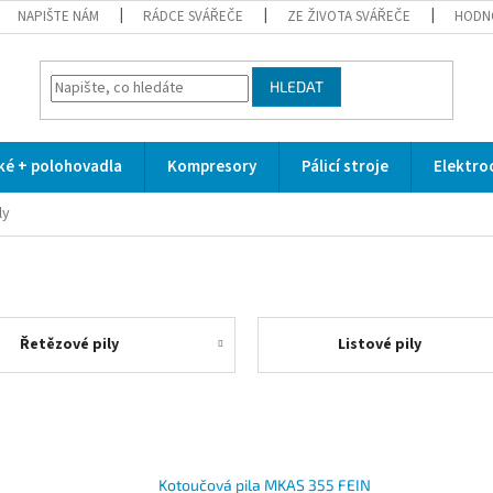
NAPIŠTE NÁM
RÁDCE SVÁŘEČE
ZE ŽIVOTA SVÁŘEČE
HODN
HLEDAT
cké + polohovadla
Kompresory
Pálicí stroje
Elektro
ly
Řetězové pily
Listové pily
Kotoučová pila MKAS 355 FEIN