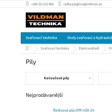
Přejít
+420 311 512 884
radka.perglova@vildman.eu
na
obsah
Svařovací technika
Stoly svařovací a hydrauli
Domů
Svařovací technika
Elektronářadí
Pi
Pily
Kotoučové pily
Nejprodávanější
Řetězová pila EPR 400-24