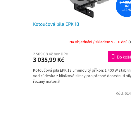
k
3 489,
Kč
t
–13 
ů
Kotoučová pila EPK 18
Na objednání / skladem 5 - 10 dnů
(
2 509,08 Kč bez DPH
Do koší
3 035,99 Kč
Kotoučová pila EPK 18 Jmenovitý příkon: 1 400 W stabiln
vodicí deska z hliníkové slitiny pro přesné dosednutí pil
řezaný materiál
Kód:
624