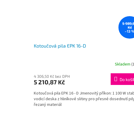
5 989,
Kč
–13 
Kotoučová pila EPK 16-D
Skladem
(
4 306,50 Kč bez DPH
Do koší
5 210,87 Kč
Kotoučová pila EPK 16 - D Jmenovitý příkon: 1 100 W stab
vodicí deska z hliníkové slitiny pro přesné dosednutí pil
řezaný materiál