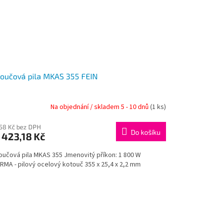
oučová pila MKAS 355 FEIN
Na objednání / skladem 5 - 10 dnů
(1 ks)
358 Kč bez DPH
Do košíku
 423,18 Kč
oučová pila MKAS 355 Jmenovitý příkon: 1 800 W
RMA - pilový ocelový kotouč 355 x 25,4 x 2,2 mm