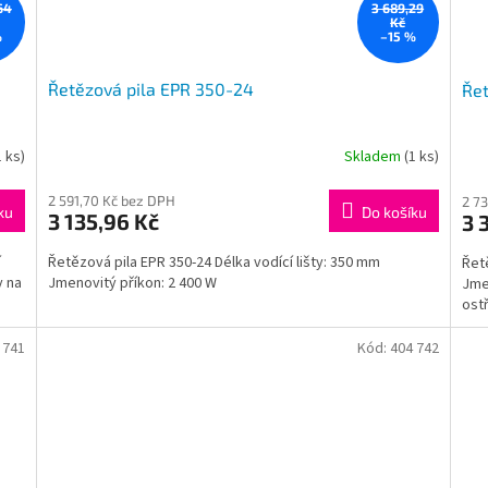
64
3 689,29
Kč
%
–15 %
Řetězová pila EPR 350-24
Řet
1 ks)
Skladem
(1 ks)
2 591,70 Kč bez DPH
2 7
ku
Do košíku
3 135,96 Kč
3 
í
Řetězová pila EPR 350-24 Délka vodící lišty: 350 mm
Řetě
y na
Jmenovitý příkon: 2 400 W
Jme
ostř
 741
Kód:
404 742