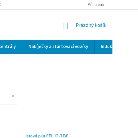
OCENÍ OBCHODU
SERVIS / KALIBRACE / VALIDACE/ WELDSCANNER S3
Přihlášení
NÁKUPNÍ
Prázdný košík
KOŠÍK
centrály
Nabíječky a startovací vozíky
Indukční a odporo
Listová pila EPL 12-7 BE