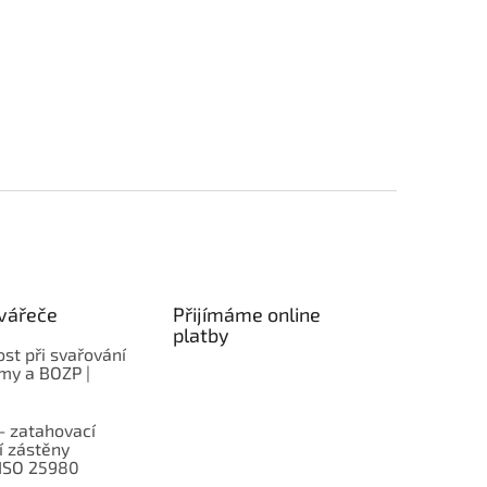
vářeče
Přijímáme online
platby
st při svařování
rmy a BOZP |
– zatahovací
í zástěny
 ISO 25980