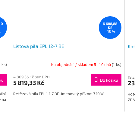
50
6 688,88
Kč
%
–13 %
Listová pila EPL 12-7 BE
Kot
1 ks)
Na objednání / skladem 5 - 10 dnů
(1 ks)
4 809,36 Kč bez DPH
19 
ku
Do košíku
5 819,33 Kč
23
ilní
Řetězová pila EPL 12-7 BE Jmenovitý příkon: 720 W
Kot
y na
ZDA
O
v
l