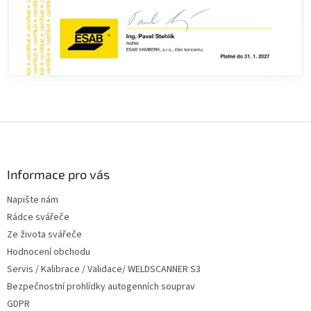
Z
á
p
a
Informace pro vás
t
Napište nám
í
Rádce svářeče
Ze života svářeče
Hodnocení obchodu
Servis / Kalibrace / Validace/ WELDSCANNER S3
Bezpečnostní prohlídky autogenních souprav
GDPR