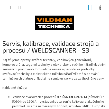
Přejít
NÁKUP
na
obsah
KOŠÍK
Servis, kalibrace, validace strojů a
procesů / WELDSCANNER - S3
Zajišťujeme opravy svářecí techniky, vodíkových generátorů,
kompresorů, autogenní techniky a elektrického ručního nářadí vlastními
servisními pracovníky. Provádíme revize a periodické prohlídky
svařovací techniky a elektrického ručního nářadí včetně sledování
termínů jejich platnosti. Nabízíme i smluvní servis za zvýhodněné ceny.
Nabízené služby:
Validace svařovacích procesů dle
ČSN EN 60974-14
(původní EN
50504) do 1500 A - vystavení potvrzení o kalibraci a zkušebního
protokolu včetně naměřených hodnot, umístění štítku. Evropská