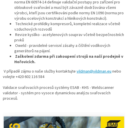
norma EN 60974-14 definuje validační postupy pro zařízení pro
obloukové svařování a musí být závazně dodržována všemi
výrobci, kteří jsou certifikováni podle normy EN 1090 (norma pro
výrobu ocelových konstrukcí a hliníkových konstrukcí).
Technické prohlídky kompresorů, kompletní realizace včetně
vzduchových rozvodů
Revize kyslíko - acetylenových souprav včetně bezpečnostních
prvků
Oweld - pravidelné servisní zásahy a čištění vodíkových
generátorů na pájení.
Zaškolení zdarma při zakoupení strojů na naší prodejně v
Hořovicích.
V případě zájmu o naše služby kontaktujte
vildman@vildman.eu
nebo
volejte +420 602 116 584
Validace svařovacích procesů systémy ESAB - KHS - Weldscanner
validator - systém pro vysoce dynamickou analýzu svařovacích
procesů.