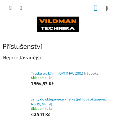
Přejít
NÁKUP
na
obsah
KOŠÍK
Příslušenství
Nejprodávanější
Tryska pr. 1,7 mm OPTIMAL 2002
Nádobka
Skladem
(1 ks)
1 564,53 Kč
Jehly do oklepávače - 19 ks (jehlový oklepávač
NS 19, NP 19)
Skladem
(1 ks)
424,71 Kč