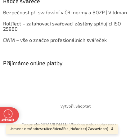
Rádce svářeče
Bezpečnost při svařování v ČR: normy a BOZP | Vildman
RollTect – zatahovací svařovací zástěny splňující ISO
25980
EWM – vše o značce profesionálních svářeček
Přijímáme online platby
Vytvořil Shoptet
Zobrazit
Copyright 2026
VILDMAN
. Všechna práva vyhrazena.
Jsme na nové adrese ulice Sklenářka, Hořovice :) Zastavte se:)