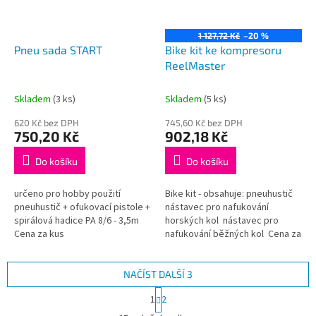
1 127,72 Kč
–20 %
Pneu sada START
Bike kit ke kompresoru
ReelMaster
Skladem
(3 ks)
Skladem
(5 ks)
620 Kč bez DPH
745,60 Kč bez DPH
750,20 Kč
902,18 Kč
Do košíku
Do košíku
určeno pro hobby použití
Bike kit - obsahuje: pneuhustič
pneuhustič + ofukovací pistole +
nástavec pro nafukování
spirálová hadice PA 8/6 - 3,5m
horských kol nástavec pro
Cena za kus
nafukování běžných kol Cena za
kus
NAČÍST DALŠÍ 3
S
1
2
t
O