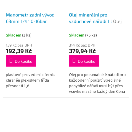
Manometr zadní vývod
Olej minerální pro
63mm 1/4" 0-16bar
vzduchové nářadí 1 l
Olej
Skladem
(1 ks)
Skladem
(>5 ks)
159 Kč bez DPH
314 Kč bez DPH
192,39 Kč
379,94 Kč
Do košíku
Do košíku
plastové provedení ciferník
Olej pro pneumatické nářadí pro
chráněn plexisklem třída
každodenní použití Speciálně
přesnosti 1,6
pohyblivé nářadí musí být přes
vsuvku mazáno každý den Cena
za kus