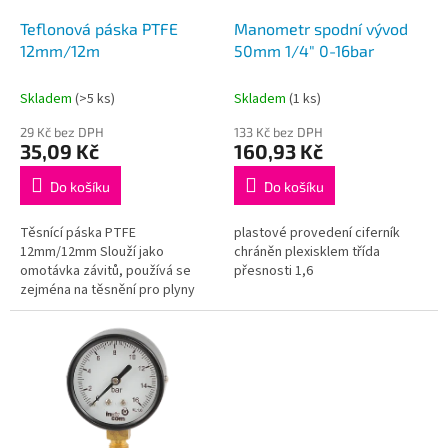
o
d
Teflonová páska PTFE
Manometr spodní vývod
u
12mm/12m
50mm 1/4" 0-16bar
k
t
Skladem
(>5 ks)
Skladem
(1 ks)
ů
29 Kč bez DPH
133 Kč bez DPH
35,09 Kč
160,93 Kč
Do košíku
Do košíku
Těsnící páska PTFE
plastové provedení ciferník
12mm/12mm Slouží jako
chráněn plexisklem třída
omotávka závitů, používá se
přesnosti 1,6
zejména na těsnění pro plyny
nebo vodu