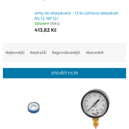
Jehly do oklepávače - 12 ks (jehlový oklepávač
NS 12, NP 12)
Skladem
(4 ks)
413,82 Kč
Ř
a
Nejlevnější
Nejdražší
Nejprodávanější
Abecedně
z
e
n
OTEVŘÍT FILTR
í
p
V
r
ý
o
p
d
i
u
s
k
p
t
r
ů