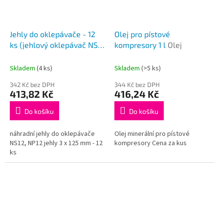
Jehly do oklepávače - 12
Olej pro pístové
ks (jehlový oklepávač NS
kompresory 1 l
Olej
12, NP 12)
Skladem
(4 ks)
Skladem
(>5 ks)
342 Kč bez DPH
344 Kč bez DPH
413,82 Kč
416,24 Kč
Do košíku
Do košíku
náhradní jehly do oklepávače
Olej minerální pro pístové
NS12, NP12 jehly 3 x 125 mm - 12
kompresory Cena za kus
ks