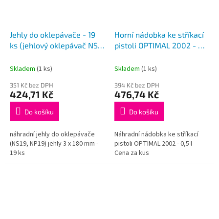
Jehly do oklepávače - 19
Horní nádobka ke stříkací
ks (jehlový oklepávač NS
pistoli OPTIMAL 2002 - 0,5
19, NP 19)
l
Nádobka
Skladem
(1 ks)
Skladem
(1 ks)
351 Kč bez DPH
394 Kč bez DPH
424,71 Kč
476,74 Kč
Do košíku
Do košíku
náhradní jehly do oklepávače
Náhradní nádobka ke stříkací
(NS19, NP19) jehly 3 x 180 mm -
pistoli OPTIMAL 2002 - 0,5 l
19 ks
Cena za kus