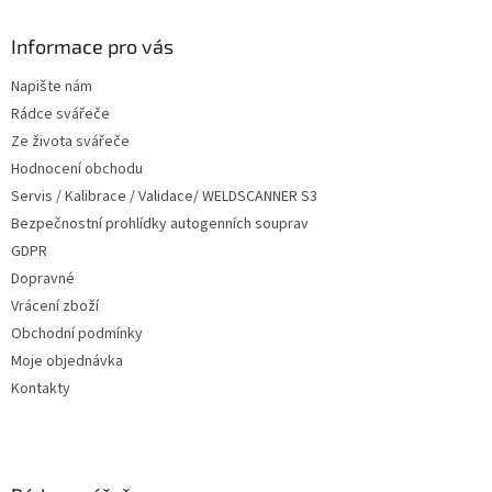
p
a
Informace pro vás
t
Napište nám
í
Rádce svářeče
Ze života svářeče
Hodnocení obchodu
Servis / Kalibrace / Validace/ WELDSCANNER S3
Bezpečnostní prohlídky autogenních souprav
GDPR
Dopravné
Vrácení zboží
Obchodní podmínky
Moje objednávka
Kontakty