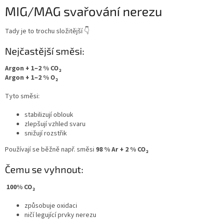
MIG/MAG svařování nerezu
Tady je to trochu složitější 👇
Nejčastější směsi:
Argon + 1–2 % CO₂
Argon + 1–2 % O₂
Tyto směsi:
stabilizují oblouk
zlepšují vzhled svaru
snižují rozstřik
Používají se běžně např. směsi
98 % Ar + 2 % CO₂
Čemu se vyhnout:
100% CO₂
způsobuje oxidaci
ničí legující prvky nerezu