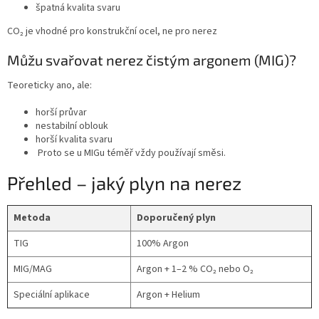
špatná kvalita svaru
CO₂ je vhodné pro konstrukční ocel, ne pro nerez
Můžu svařovat nerez čistým argonem (MIG)?
Teoreticky ano, ale:
horší průvar
nestabilní oblouk
horší kvalita svaru
Proto se u MIGu téměř vždy používají směsi.
Přehled – jaký plyn na nerez
Metoda
Doporučený plyn
TIG
100% Argon
MIG/MAG
Argon + 1–2 % CO₂ nebo O₂
Speciální aplikace
Argon + Helium