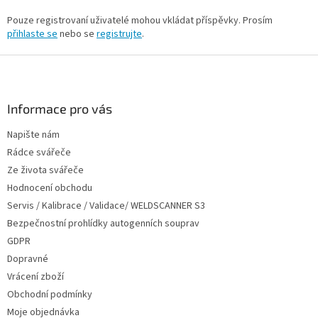
Pouze registrovaní uživatelé mohou vkládat příspěvky. Prosím
přihlaste se
nebo se
registrujte
.
Z
á
p
a
Informace pro vás
t
Napište nám
í
Rádce svářeče
Ze života svářeče
Hodnocení obchodu
Servis / Kalibrace / Validace/ WELDSCANNER S3
Bezpečnostní prohlídky autogenních souprav
GDPR
Dopravné
Vrácení zboží
Obchodní podmínky
Moje objednávka