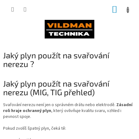
Přejít
NÁKUP
na
obsah
KOŠÍK
Jaký plyn použít na svařování
nerezu ?
Jaký plyn použít na svařování
nerezu (MIG, TIG přehled)
Svařování nerezu není jen o správném drátu nebo elektrodě.
Zásadní
roli hraje ochranný plyn
, který ovlivňuje kvalitu svaru, vzhled i
pevnost spoje.
Pokud zvolíš špatný plyn, čeká tě: