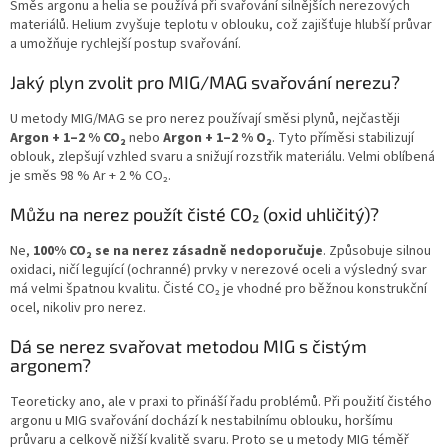
Směs argonu a helia se používá při svařování silnějších nerezových
materiálů. Helium zvyšuje teplotu v oblouku, což zajišťuje hlubší průvar
a umožňuje rychlejší postup svařování.
Jaký plyn zvolit pro MIG/MAG svařování nerezu?
U metody MIG/MAG se pro nerez používají směsi plynů, nejčastěji
Argon + 1–2 % CO₂
nebo
Argon + 1–2 % O₂
. Tyto příměsi stabilizují
oblouk, zlepšují vzhled svaru a snižují rozstřik materiálu. Velmi oblíbená
je směs 98 % Ar + 2 % CO₂.
Můžu na nerez použít čisté CO₂ (oxid uhličitý)?
Ne,
100% CO₂ se na nerez zásadně nedoporučuje
. Způsobuje silnou
oxidaci, ničí legující (ochranné) prvky v nerezové oceli a výsledný svar
má velmi špatnou kvalitu. Čisté CO₂ je vhodné pro běžnou konstrukční
ocel, nikoliv pro nerez.
Dá se nerez svařovat metodou MIG s čistým
argonem?
Teoreticky ano, ale v praxi to přináší řadu problémů. Při použití čistého
argonu u MIG svařování dochází k nestabilnímu oblouku, horšímu
průvaru a celkově nižší kvalitě svaru. Proto se u metody MIG téměř