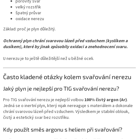
pórovitý svar
velký rozstřik
špatný průvar
oxidace nerezu
Základ: proč je plyn důležitý.
Ochranný plyn chrání svarovou lázeň před vzduchem (kyslíkem a
dusíkem), které by jinak způsobily oxidaci a znehodnocení svaru.
U nerezu je to ještě důležitější než u běžné oceli.
Často kladené otázky kolem svařování nerezu
Jaký plyn je nejlepší pro TIG svařování nerezu?
Pro TIG svařování nerezu je nejlepší volbou
100% čistý argon (Ar)
.
Jedná se o inertní plyn, který nijak nereaguje s materiálem a dokonale
chrání svarovou lázeň před vzduchem. Výsledkem je stabilní oblouk,
čistý a estetický svar bez rozstřiku.
Kdy použít směs argonu s heliem při svařování?