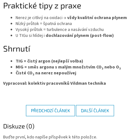
Praktické tipy z praxe
Nerez je citlivý na oxidaci →
vždy kvalitní ochrana plynem
Nízký průtok = špatná ochrana
Vysoký průtok = turbulence a nasávání vzduchu
U TIGu si hlídej i
dochlazování plynem (post-flow)
Shrnutí
TIG = čistý argon (nejlepší volba)
MIG = směs argonu s malým množstvím CO₂ nebo O₂
Čisté CO₂ na nerez nepoužívej
Vypracoval: kolektiv pracovníků Vildman technika
PŘEDCHOZÍ ČLÁNEK
DALŠÍ ČLÁNEK
Diskuze (0)
Buďte první, kdo napíše příspěvek k této položce.