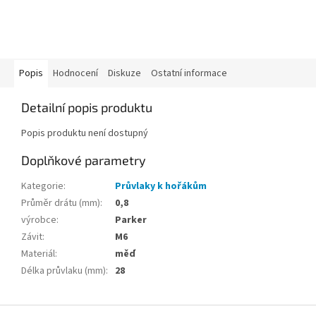
Popis
Hodnocení
Diskuze
Ostatní informace
Detailní popis produktu
Popis produktu není dostupný
Doplňkové parametry
Kategorie
:
Průvlaky k hořákům
Průměr drátu (mm)
:
0,8
výrobce
:
Parker
Závit
:
M6
Materiál
:
měď
Délka průvlaku (mm)
:
28
Z