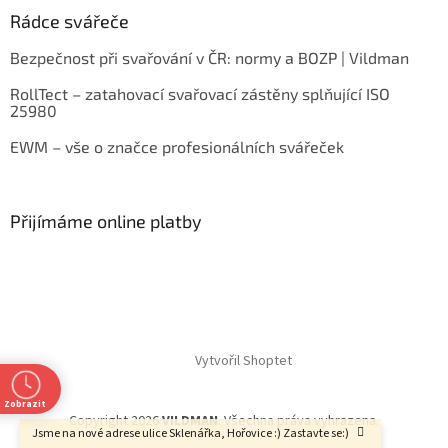
Rádce svářeče
Bezpečnost při svařování v ČR: normy a BOZP | Vildman
RollTect – zatahovací svařovací zástěny splňující ISO
25980
EWM – vše o značce profesionálních svářeček
Přijímáme online platby
Vytvořil Shoptet
Zobrazit
Copyright 2026
VILDMAN
. Všechna práva vyhrazena.
Jsme na nové adrese ulice Sklenářka, Hořovice :) Zastavte se:)