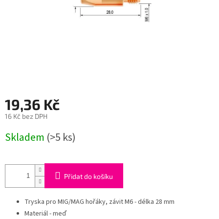
19,36 Kč
16 Kč bez DPH
Měrná
Skladem
(>5 ks)
cena:
Přidat do košíku
Tryska pro MIG/MAG hořáky, závit M6 - délka 28 mm
Materiál - meď