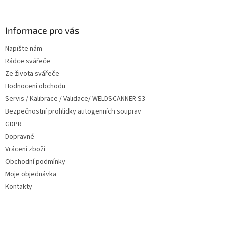
á
p
a
Informace pro vás
t
Napište nám
í
Rádce svářeče
Ze života svářeče
Hodnocení obchodu
Servis / Kalibrace / Validace/ WELDSCANNER S3
Bezpečnostní prohlídky autogenních souprav
GDPR
Dopravné
Vrácení zboží
Obchodní podmínky
Moje objednávka
Kontakty