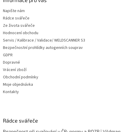
a
Informace pro vás
t
Napište nám
í
Rádce svářeče
Ze života svářeče
Hodnocení obchodu
Servis / Kalibrace / Validace/ WELDSCANNER S3
Bezpečnostní prohlídky autogenních souprav
GDPR
Dopravné
Vrácení zboží
Obchodní podmínky
Moje objednávka
Kontakty
Rádce svářeče
Bezpečnost při svařování v ČR: normy a BOZP | Vildman