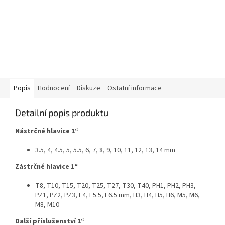
Popis
Hodnocení
Diskuze
Ostatní informace
Detailní popis produktu
Nástrčné hlavice 1“
3.5, 4, 4.5, 5, 5.5, 6, 7, 8, 9, 10, 11, 12, 13, 14 mm
Zástrčné hlavice 1“
T8, T10, T15, T20, T25, T27, T30, T40, PH1, PH2, PH3,
PZ1, PZ2, PZ3, F4, F5.5, F6.5 mm, H3, H4, H5, H6, M5, M6,
M8, M10
Další příslušenství 1“