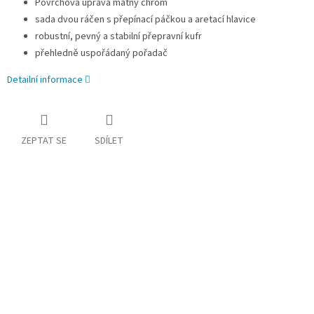
Povrchová úprava matný chrom
sada dvou ráčen s přepínací páčkou a aretací hlavice
robustní, pevný a stabilní přepravní kufr
přehledně uspořádaný pořadač
Detailní informace
ZEPTAT SE
SDÍLET