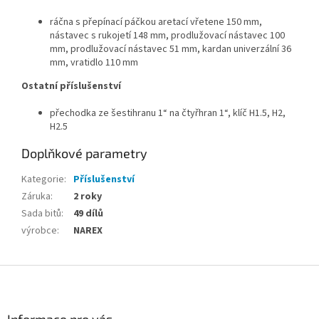
ráčna s přepínací páčkou aretací vřetene 150 mm,
nástavec s rukojetí 148 mm, prodlužovací nástavec 100
mm, prodlužovací nástavec 51 mm, kardan univerzální 36
mm, vratidlo 110 mm
Ostatní příslušenství
přechodka ze šestihranu 1“ na čtyřhran 1“, klíč H1.5, H2,
H2.5
Doplňkové parametry
Kategorie
:
Příslušenství
Záruka
:
2 roky
Sada bitů
:
49 dílů
výrobce
:
NAREX
Z
á
p