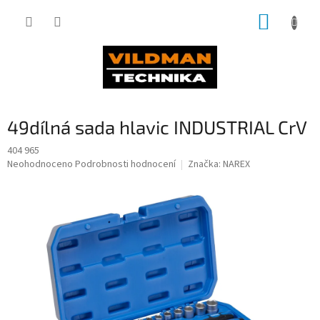
Přejít
NÁKUP
na
obsah
KOŠÍK
49dílná sada hlavic INDUSTRIAL CrV
404 965
Průměrné
Neohodnoceno
Podrobnosti hodnocení
Značka:
NAREX
hodnocení
produktu
je
0,0
z
5
hvězdiček.