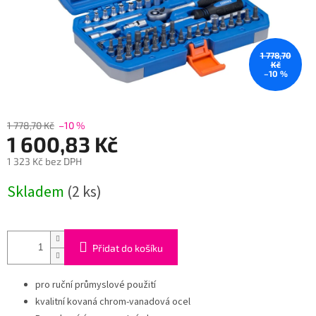
1 778,70
Kč
–10 %
1 778,70 Kč
–10 %
1 600,83 Kč
1 323 Kč bez DPH
Měrná
Skladem
(2 ks)
cena:
Přidat do košíku
pro ruční průmyslové použití
kvalitní kovaná chrom-vanadová ocel