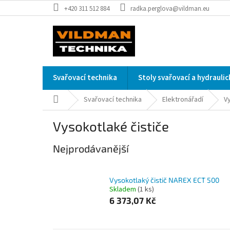
Přejít
+420 311 512 884
radka.perglova@vildman.eu
na
obsah
Svařovací technika
Stoly svařovací a hydrauli
Domů
Svařovací technika
Elektronářadí
V
Vysokotlaké čističe
Nejprodávanější
Vysokotlaký čistič NAREX ECT 500
Skladem
(1 ks)
6 373,07 Kč