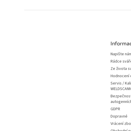
Z
á
p
a
t
Informac
í
Napište ná
Rádce svář
Ze života s
Hodnocení
Servis / Kal
WELDSCANN
Bezpečnost
autogenníc
GDPR
Dopravné
Vrácení zbo
Obchodní 