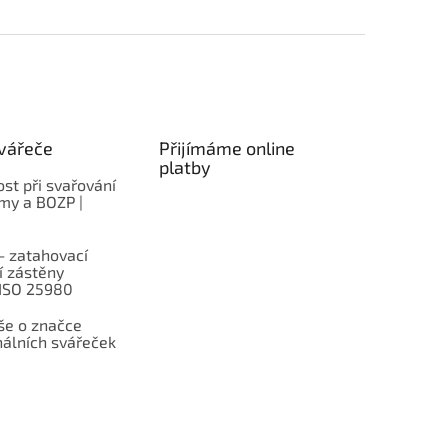
vářeče
Přijímáme online
platby
st při svařování
rmy a BOZP |
– zatahovací
í zástěny
 ISO 25980
e o značce
nálních svářeček