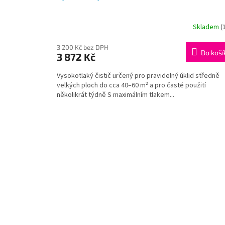
Skladem
(
3 200 Kč bez DPH
Do koší
3 872 Kč
Vysokotlaký čistič určený pro pravidelný úklid středně
velkých ploch do cca 40–60 m² a pro časté použití
několikrát týdně S maximálním tlakem...