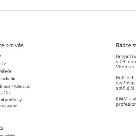
k
y
v
ý
p
i
s
e pro vás
Rádce s
u
m
Bezpečno
v ČR: no
eče
Vildman
vářeče
RollTect 
 obchodu
svařovac
ibrace / Validace/
splňující
ER S3
EWM – vš
ní prohlídky
profesio
h souprav
ží
podmínky