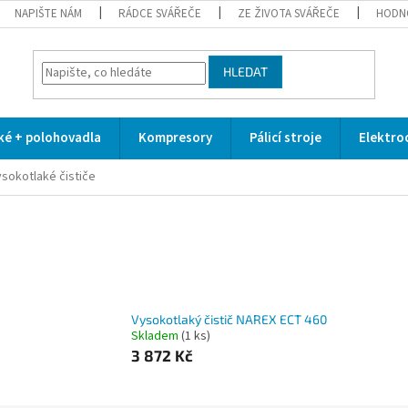
NAPIŠTE NÁM
RÁDCE SVÁŘEČE
ZE ŽIVOTA SVÁŘEČE
HODN
HLEDAT
cké + polohovadla
Kompresory
Pálicí stroje
Elektro
ysokotlaké čističe
Vysokotlaký čistič NAREX ECT 460
Skladem
(1 ks)
3 872 Kč