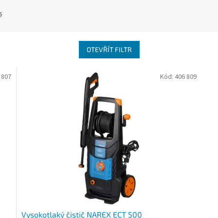
ě
OTEVŘÍT FILTR
 807
Kód:
406 809
Vysokotlaký čistič NAREX ECT 500