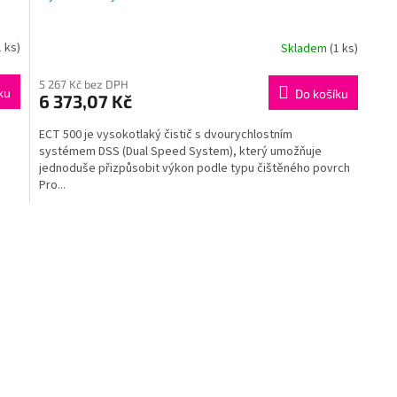
1 ks)
Skladem
(1 ks)
5 267 Kč bez DPH
ku
Do košíku
6 373,07 Kč
ECT 500 je vysokotlaký čistič s dvourychlostním
systémem DSS (Dual Speed System), který umožňuje
jednoduše přizpůsobit výkon podle typu čištěného povrch
Pro...
O
v
l
á
d
a
c
í
p
r
v