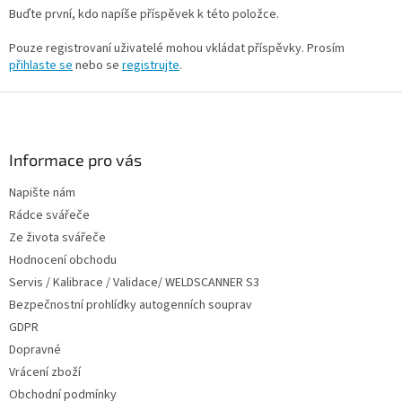
Buďte první, kdo napíše příspěvek k této položce.
Pouze registrovaní uživatelé mohou vkládat příspěvky. Prosím
přihlaste se
nebo se
registrujte
.
Z
á
p
a
Informace pro vás
t
Napište nám
í
Rádce svářeče
Ze života svářeče
Hodnocení obchodu
Servis / Kalibrace / Validace/ WELDSCANNER S3
Bezpečnostní prohlídky autogenních souprav
GDPR
Dopravné
Vrácení zboží
Obchodní podmínky