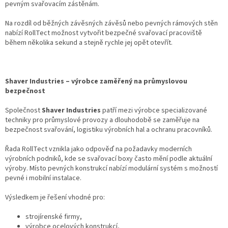
pevným svařovacím zástěnám.
Na rozdíl od běžných závěsných závěsů nebo pevných rámových stěn
nabízí RollTect možnost vytvořit bezpečné svařovací pracoviště
během několika sekund a stejně rychle jej opět otevřít.
Shaver Industries – výrobce zaměřený na průmyslovou
bezpečnost
Společnost
Shaver Industries
patří mezi výrobce specializované
techniky pro průmyslové provozy a dlouhodobě se zaměřuje na
bezpečnost svařování, logistiku výrobních hal a ochranu pracovníků.
Řada RollTect vznikla jako odpověď na požadavky moderních
výrobních podniků, kde se svařovací boxy často mění podle aktuální
výroby. Místo pevných konstrukcí nabízí modulární systém s možností
pevné i mobilní instalace.
Výsledkem je řešení vhodné pro:
strojírenské firmy,
výrobce ocelových konstrukcí,