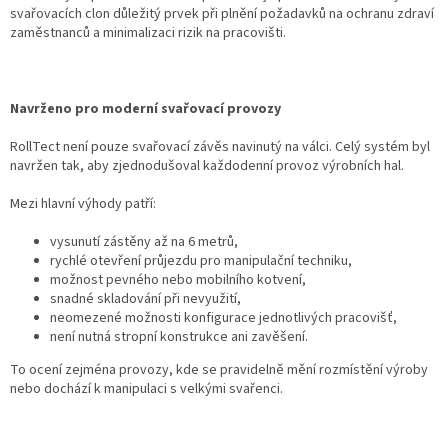
svařovacích clon důležitý prvek při plnění požadavků na ochranu zdraví
zaměstnanců a minimalizaci rizik na pracovišti.
Navrženo pro moderní svařovací provozy
RollTect není pouze svařovací závěs navinutý na válci. Celý systém byl
navržen tak, aby zjednodušoval každodenní provoz výrobních hal.
Mezi hlavní výhody patří:
vysunutí zástěny až na 6 metrů,
rychlé otevření průjezdu pro manipulační techniku,
možnost pevného nebo mobilního kotvení,
snadné skladování při nevyužití,
neomezené možnosti konfigurace jednotlivých pracovišť,
není nutná stropní konstrukce ani zavěšení.
To ocení zejména provozy, kde se pravidelně mění rozmístění výroby
nebo dochází k manipulaci s velkými svařenci.