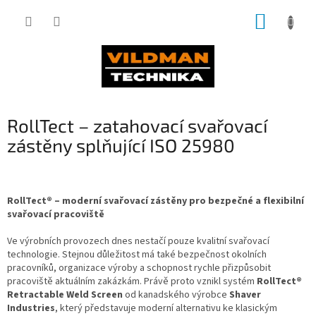
Přejít
NÁKUP
na
obsah
KOŠÍK
RollTect – zatahovací svařovací
zástěny splňující ISO 25980
RollTect® – moderní svařovací zástěny pro bezpečné a flexibilní
svařovací pracoviště
Ve výrobních provozech dnes nestačí pouze kvalitní svařovací
technologie. Stejnou důležitost má také bezpečnost okolních
pracovníků, organizace výroby a schopnost rychle přizpůsobit
pracoviště aktuálním zakázkám. Právě proto vznikl systém
RollTect®
Retractable Weld Screen
od kanadského výrobce
Shaver
Industries
, který představuje moderní alternativu ke klasickým