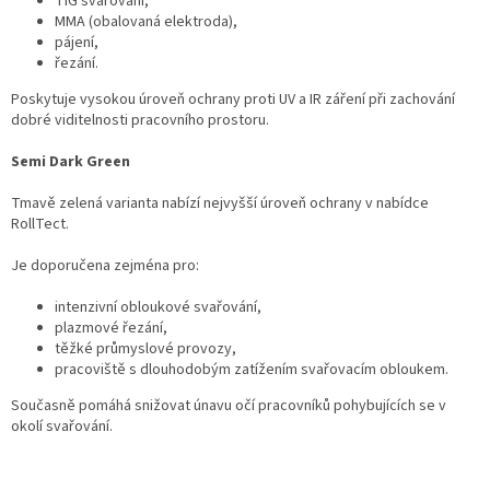
TIG svařování,
MMA (obalovaná elektroda),
pájení,
řezání.
Poskytuje vysokou úroveň ochrany proti UV a IR záření při zachování
dobré viditelnosti pracovního prostoru.
Semi Dark Green
Tmavě zelená varianta nabízí nejvyšší úroveň ochrany v nabídce
RollTect.
Je doporučena zejména pro:
intenzivní obloukové svařování,
plazmové řezání,
těžké průmyslové provozy,
pracoviště s dlouhodobým zatížením svařovacím obloukem.
Současně pomáhá snižovat únavu očí pracovníků pohybujících se v
okolí svařování.