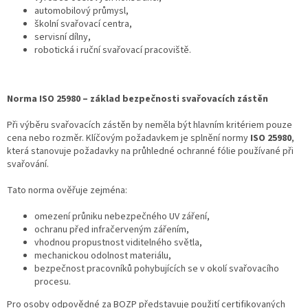
automobilový průmysl,
školní svařovací centra,
servisní dílny,
robotická i ruční svařovací pracoviště.
Norma ISO 25980 – základ bezpečnosti svařovacích zástěn
Při výběru svařovacích zástěn by neměla být hlavním kritériem pouze
cena nebo rozměr. Klíčovým požadavkem je splnění normy
ISO 25980
,
která stanovuje požadavky na průhledné ochranné fólie používané při
svařování.
Tato norma ověřuje zejména:
omezení průniku nebezpečného UV záření,
ochranu před infračerveným zářením,
vhodnou propustnost viditelného světla,
mechanickou odolnost materiálu,
bezpečnost pracovníků pohybujících se v okolí svařovacího
procesu.
Pro osoby odpovědné za BOZP představuje použití certifikovaných