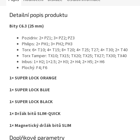
Detailní popis produktu
Bity C6.3 (25 mm)
Pozidriv: 2× PZ1; 3× PZ2; PZ3
Philips: 2× PH1; 3× PH2; PH3
Torx: 6× T10; 4× T15; 8× T20; 4× T25; T27; 4× T30; 2× T40
Torx Tamper: TX10; TX15; TX20; TX25; TX27; TX30; TX40
Inbus: 1× H2; 1×2.5; 2× H3; 2× H4; 2× H5; 2× H6
Plochý: F4; F6
1× SUPER LOCK ORANGE
1× SUPER LOCK BLUE
1× SUPER LOCK BLACK
1× Držák bitů SLIM-QUICK
1× Magnetický držák bitů SLIM
Doplňkové parametry