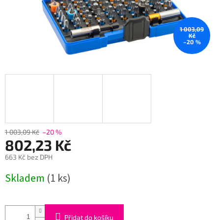
1 003,09
Kč
–20 %
1 003,09 Kč
–20 %
802,23 Kč
663 Kč bez DPH
Měrná
Skladem
(1 ks)
cena:
Přidat do košíku