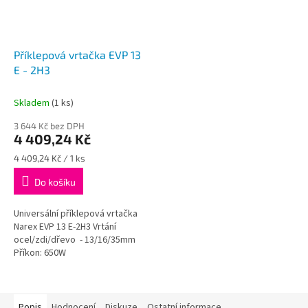
Příklepová vrtačka EVP 13
E - 2H3
Skladem
(1 ks)
3 644 Kč bez DPH
4 409,24 Kč
Měrná
4 409,24 Kč / 1 ks
cena:
Do košíku
Universální příklepová vrtačka
Narex EVP 13 E-2H3 Vrtání
ocel/zdi/dřevo - 13/16/35mm
Příkon: 650W
Popis
Hodnocení
Diskuze
Ostatní informace