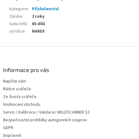
Kategorie
:
Příslušenství
Záruka
:
2 roky
Sada bitů
:
65 dílů
výrobce
:
NAREX
Z
á
p
a
Informace pro vás
t
Napište nám
í
Rádce svářeče
Ze života svářeče
Hodnocení obchodu
Servis / Kalibrace / Validace/ WELDSCANNER S3
Bezpečnostní prohlídky autogenních souprav
GDPR
Dopravné