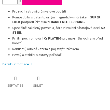
Pro ruční i strojní průmyslové použití
Kompatibilní s patentovaným magnetickým držákem
SUPER
LOCK
podporujícím funkci
HAND FREE SCREWING
Speciálně zakalený povrch a jádro z kvalitní nástrojové oceli
S2
STEEL
Finální pochromování
Cr PLATING
pro maximální ochranu před
korozí
Robustní, odolná kazeta s pojistným zámkem
Pevný a stabilní plastový pořadač
Detailní informace
ZEPTAT SE
SDÍLET