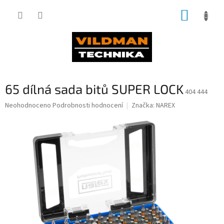
Přejít
NÁKUP
na
obsah
KOŠÍK
65 dílná sada bitů SUPER LOCK
404 444
Průměrné
Neohodnoceno
Podrobnosti hodnocení
Značka:
NAREX
hodnocení
produktu
je
0,0
z
5
hvězdiček.