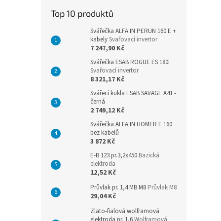
n
Top 10 produktů
e
l
Svářečka ALFA IN PERUN 160 E +
kabely
Svařovací invertor
7 247,90 Kč
Svářečka ESAB ROGUE ES 180i
Svařovací invertor
8 321,17 Kč
Svářecí kukla ESAB SAVAGE A41 -
černá
2 749,12 Kč
Svářečka ALFA IN HOMER E 160
bez kabelů
3 872 Kč
E-B 123 pr.3,2x450
Bazická
elektroda
12,52 Kč
Průvlak pr. 1,4 MB M8
Průvlak M8
29,04 Kč
Zlato-fialová wolframová
elektroda pr. 1,6
Wolframová