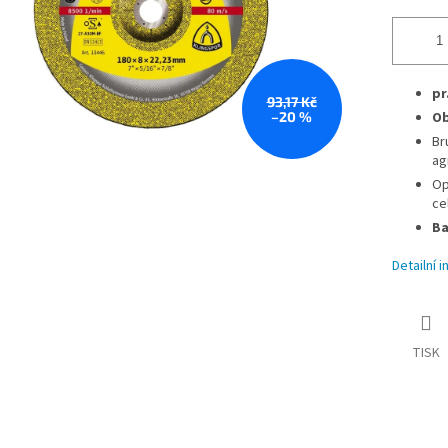
pr
93,17 Kč
–20 %
Ob
Br
ag
Op
ce
Ba
Detailní 
TISK