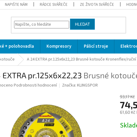
NAPIŠTE NÁM
RÁDCE SVÁŘEČE
ZE ŽIVOTA SVÁŘEČE
HODN
HLEDAT
cké + polohovadla
Kompresory
Pálicí stroje
Elektro
 kotouče
A 24 EXTRA pr.125x6x22,23
Brusné kotouče Kronenflex/ruční
4 EXTRA pr.125x6x22,23
Brusné kotouč
né
noceno
Podrobnosti hodnocení
Značka:
KLINGSPOR
ní
u
93,17 Kč
74,
61,60 Kč
Měrná
Skla
ek.
cena: