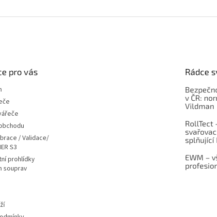
e pro vás
Rádce s
m
Bezpečno
v ČR: no
eče
Vildman
vářeče
RollTect 
 obchodu
svařovac
ibrace / Validace/
splňující
ER S3
EWM – vš
ní prohlídky
profesio
h souprav
ží