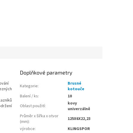
Doplňkové parametry
ování
Brusné
Kategorie
:
lezných
kotouče
Balení / ks
:
10
kazníků
kovy
održení
Oblast použití
:
univerzálně
Průměr x šířka x otvor
125X6X22,23
(mm)
:
výrobce
:
KLINGSPOR