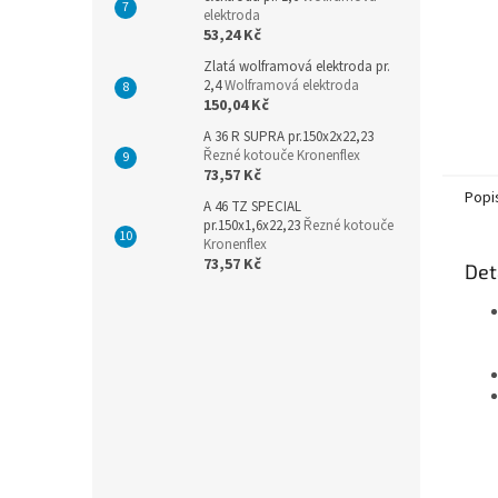
elektroda
53,24 Kč
Zlatá wolframová elektroda pr.
2,4
Wolframová elektroda
150,04 Kč
A 36 R SUPRA pr.150x2x22,23
Řezné kotouče Kronenflex
73,57 Kč
Popi
A 46 TZ SPECIAL
pr.150x1,6x22,23
Řezné kotouče
Kronenflex
73,57 Kč
Det