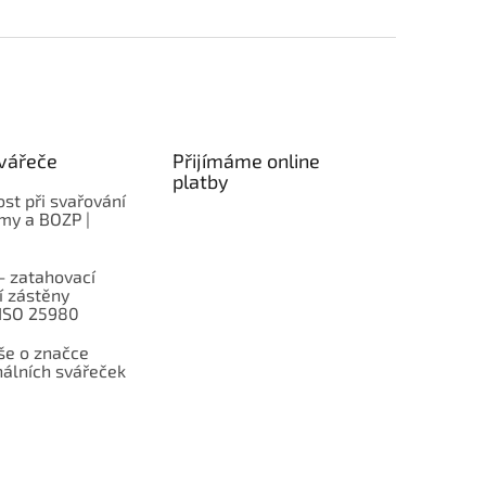
vářeče
Přijímáme online
platby
st při svařování
rmy a BOZP |
– zatahovací
í zástěny
 ISO 25980
e o značce
nálních svářeček