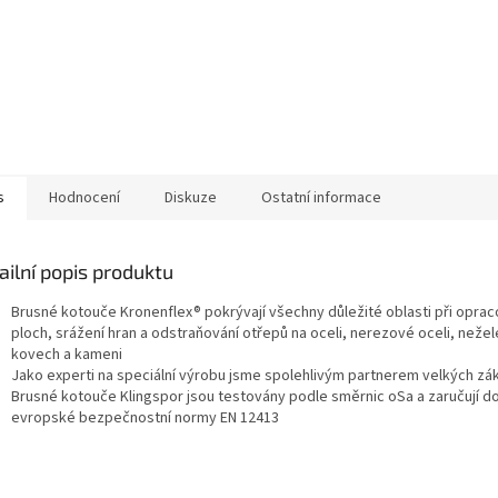
s
Hodnocení
Diskuze
Ostatní informace
ailní popis produktu
Brusné kotouče Kronenflex® pokrývají všechny důležité oblasti při oprac
ploch, srážení hran a odstraňování otřepů na oceli, nerezové oceli, neže
kovech a kameni
Jako experti na speciální výrobu jsme spolehlivým partnerem velkých zá
Brusné kotouče Klingspor jsou testovány podle směrnic oSa a zaručují d
evropské bezpečnostní normy EN 12413