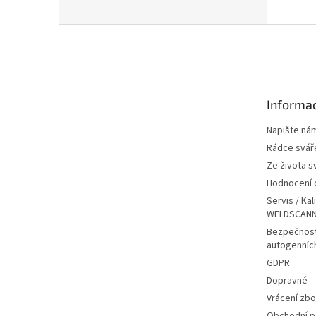
Z
á
p
a
t
Informac
í
Napište ná
Rádce svář
Ze života s
Hodnocení
Servis / Kal
WELDSCANN
Bezpečnost
autogenníc
GDPR
Dopravné
Vrácení zbo