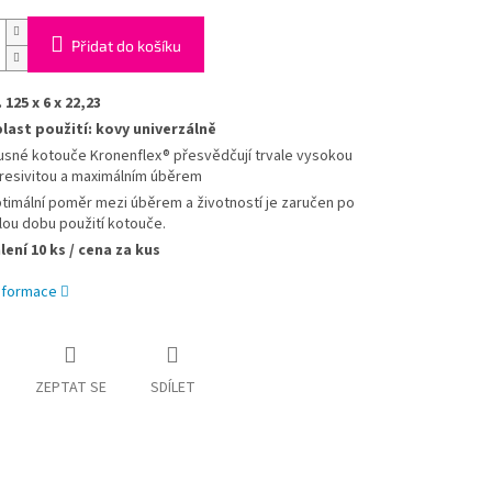
Přidat do košíku
. 125 x 6 x 22,23
last použití: kovy univerzálně
usné kotouče Kronenflex® přesvědčují trvale vysokou
resivitou a maximálním úběrem
timální poměr mezi úběrem a životností je zaručen po
lou dobu použití kotouče.
lení 10 ks / cena za kus
informace
ZEPTAT SE
SDÍLET