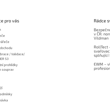
e pro vás
Rádce s
m
Bezpečno
v ČR: no
eče
Vildman
vářeče
RollTect 
 obchodu
svařovac
ibrace / Validace/
splňující
ER S3
EWM – vš
ní prohlídky
profesio
h souprav
ží
podmínky
návka