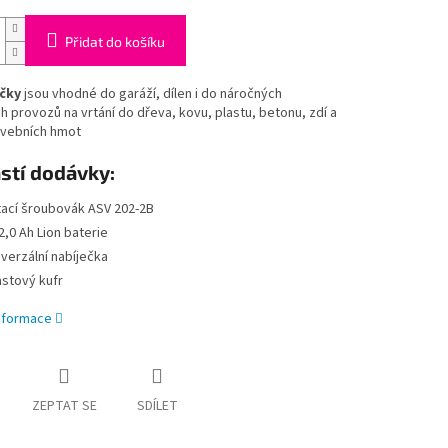
Přidat do košíku
čky
jsou vhodné do garáží, dílen i do náročných
ch provozů na
vrtání do dřeva, kovu, plastu, betonu, zdí a
avebních hmot
stí dodávky:
tací šroubovák ASV 202-2B
2,0 Ah Lion baterie
iverzální nabíječka
astový kufr
informace
ZEPTAT SE
SDÍLET