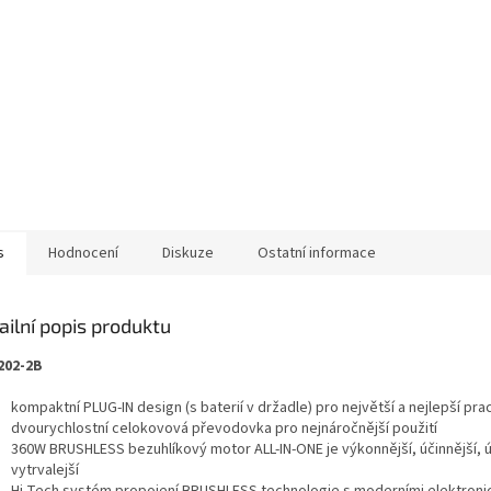
s
Hodnocení
Diskuze
Ostatní informace
ailní popis produktu
202-2B
kompaktní PLUG-IN design (s baterií v držadle) pro největší a nejlepší pr
dvourychlostní celokovová převodovka pro nejnáročnější použití
360W BRUSHLESS bezuhlíkový motor ALL-IN-ONE je výkonnější, účinnější, ú
vytrvalejší
Hi-Tech systém propojení BRUSHLESS technologie s moderními elektroni