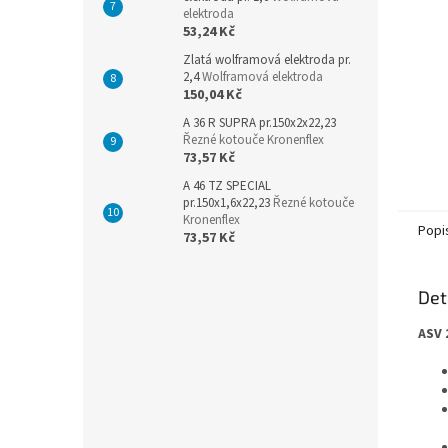
elektroda
53,24 Kč
Zlatá wolframová elektroda pr.
2,4
Wolframová elektroda
150,04 Kč
A 36 R SUPRA pr.150x2x22,23
Řezné kotouče Kronenflex
73,57 Kč
A 46 TZ SPECIAL
pr.150x1,6x22,23
Řezné kotouče
Kronenflex
Popi
73,57 Kč
Det
ASV 