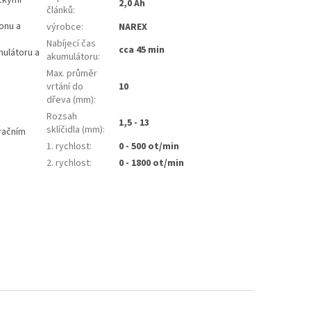
2,0 Ah
článků
:
konu a
výrobce
:
NAREX
Nabíjecí čas
cca 45 min
mulátoru a
akumulátoru
:
Max. průměr
vrtání do
10
dřeva (mm)
:
Rozsah
1,5 - 13
sklíčidla (mm)
:
tračním
1. rychlost
:
0 - 500 ot/min
2. rychlost
:
0 - 1800 ot/min