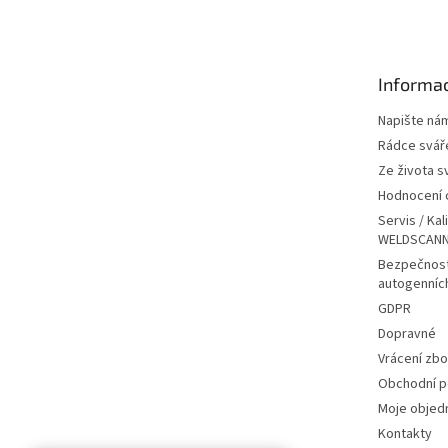
á
p
a
t
Informac
í
Napište ná
Rádce svář
Ze života s
Hodnocení
Servis / Kal
WELDSCANN
Bezpečnost
autogenníc
GDPR
Dopravné
Vrácení zbo
Obchodní 
Moje objed
Kontakty