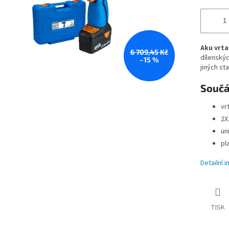
Aku vrta
6 709,45 Kč
dílenský
–15 %
jiných st
Součá
vr
2X
un
pl
Detailní 
TISK