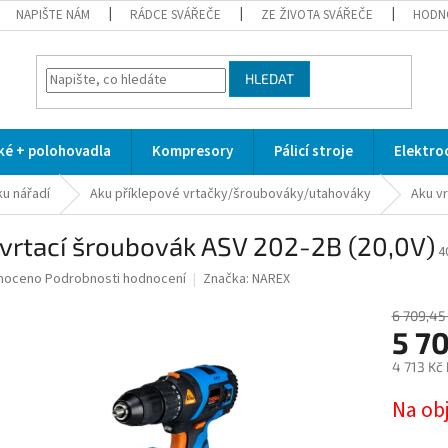
NAPIŠTE NÁM
RÁDCE SVÁŘEČE
ZE ŽIVOTA SVÁŘEČE
HODN
HLEDAT
cké + polohovadla
Kompresory
Pálicí stroje
Elektro
ku nářadí
Aku příklepové vrtačky/šroubováky/utahováky
Aku vr
vrtací šroubovák ASV 202-2B (20,0V)
4
né
noceno
Podrobnosti hodnocení
Značka:
NAREX
ní
u
6 709,45
5 70
4 713 Kč
Měrná
Na ob
ek.
cena: