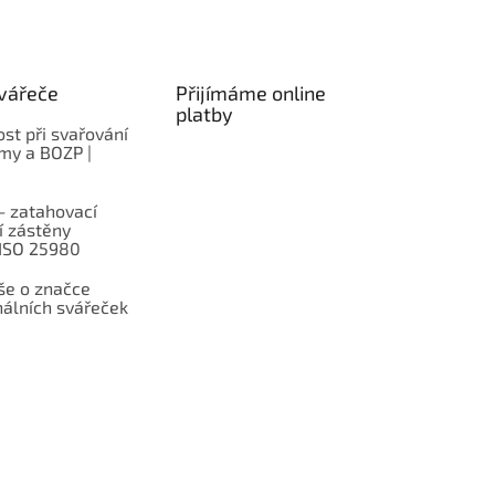
vářeče
Přijímáme online
platby
st při svařování
rmy a BOZP |
– zatahovací
í zástěny
 ISO 25980
e o značce
nálních svářeček