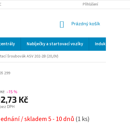
OCENÍ OBCHODU
SERVIS / KALIBRACE / VALIDACE/ WELDSCANNER S3
Přihlášení
NÁKUPNÍ
Prázdný košík
KOŠÍK
centrály
Nabíječky a startovací vozíky
Indukční a odporo
tací šroubovák ASV 202-2B (20,0V)
05 299
 Kč
–15 %
2,73 Kč
 bez DPH
jednání / skladem 5 - 10 dnů
(1 ks)