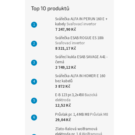
n
Top 10 produktů
e
l
Svářečka ALFA IN PERUN 160 E +
kabely
Svařovací invertor
7 247,90 Kč
Svářečka ESAB ROGUE ES 180i
Svařovací invertor
8 321,17 Kč
Svářecí kukla ESAB SAVAGE A41 -
černá
2 749,12 Kč
Svářečka ALFA IN HOMER E 160
bez kabelů
3 872 Kč
E-B 123 pr.3,2x450
Bazická
elektroda
12,52 Kč
Průvlak pr. 1,4 MB M8
Průvlak M8
29,04 Kč
Zlato-fialová wolframová
elektroda pr. 1,6
Wolframová