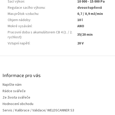
Sací výkon
:
10 000 - 15 000 Pa
Regulace sacího výkonu
:
dvoustupňová
Max.průtok vzduchu
:
0,7 / 0,9 m3/min
Objem nádoby
:
10 l
Mokré vysávání
:
ANO
Pracovní doba s akumulátorem CB 4 (1. / 2.
35/20 min
rychlost)
:
Vstupní napětí
:
20 V
Z
á
p
a
Informace pro vás
t
Napište nám
í
Rádce svářeče
Ze života svářeče
Hodnocení obchodu
Servis / Kalibrace / Validace/ WELDSCANNER S3