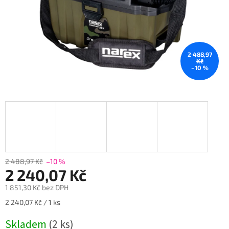
2 488,97
Kč
–10 %
2 488,97 Kč
–10 %
2 240,07 Kč
1 851,30 Kč bez DPH
Měrná
2 240,07 Kč / 1 ks
cena:
Skladem
(2 ks)