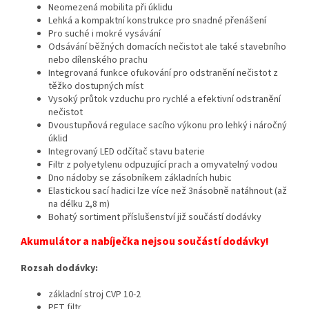
Neomezená mobilita při úklidu
Lehká a kompaktní konstrukce pro snadné přenášení
Pro suché i mokré vysávání
Odsávání běžných domacích nečistot ale také stavebního
nebo dílenského prachu
Integrovaná funkce ofukování pro odstranění nečistot z
těžko dostupných míst
Vysoký průtok vzduchu pro rychlé a efektivní odstranění
nečistot
Dvoustupňová regulace sacího výkonu pro lehký i náročný
úklid
Integrovaný LED odčítač stavu baterie
Filtr z polyetylenu odpuzující prach a omyvatelný vodou
Dno nádoby se zásobníkem základních hubic
Elastickou sací hadici lze více než 3násobně natáhnout (až
na délku 2,8 m)
Bohatý sortiment příslušenství již součástí dodávky
Akumulátor a nabíječka nejsou součástí dodávky!
Rozsah dodávky:
základní stroj CVP 10-2
PET filtr