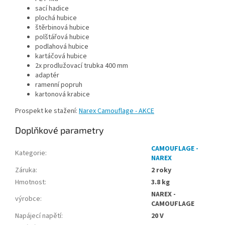
sací hadice
plochá hubice
štěrbinová hubice
polštářová hubice
podlahová hubice
kartáčová hubice
2x prodlužovací trubka 400 mm
adaptér
ramenní popruh
kartonová krabice
Prospekt ke stažení:
Narex Camouflage - AKCE
Doplňkové parametry
CAMOUFLAGE -
Kategorie
:
NAREX
Záruka
:
2 roky
Hmotnost
:
3.8 kg
NAREX -
výrobce
:
CAMOUFLAGE
Napájecí napětí
:
20 V