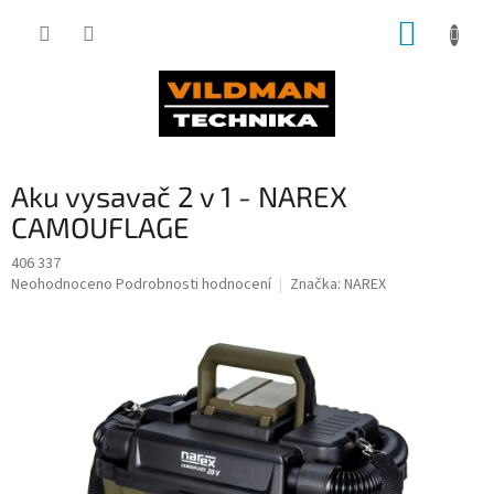
Přejít
NÁKUP
na
obsah
KOŠÍK
Aku vysavač 2 v 1 - NAREX
CAMOUFLAGE
406 337
Průměrné
Neohodnoceno
Podrobnosti hodnocení
Značka:
NAREX
hodnocení
produktu
je
0,0
z
5
hvězdiček.