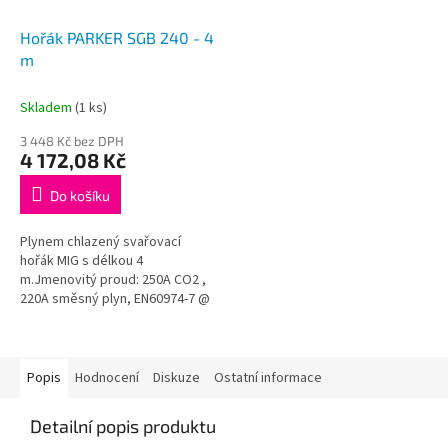
Hořák PARKER SGB 240 - 4
m
Skladem
(1 ks)
3 448 Kč bez DPH
4 172,08 Kč
Do košíku
Plynem chlazený svařovací
hořák MIG s délkou 4
m.Jmenovitý proud: 250A CO2 ,
220A směsný plyn, EN60974-7 @
DZ = 60%, Ø drátu 0,8 do 1,2 mm
Popis
Hodnocení
Diskuze
Ostatní informace
Detailní popis produktu