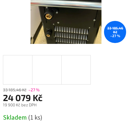
33 185,46
Kč
–27 %
33 185,46 Kč
–27 %
24 079 Kč
19 900 Kč bez DPH
Měrná
Skladem
(1 ks)
cena: