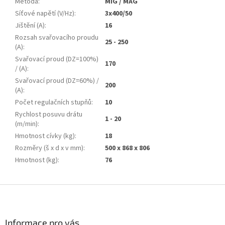
Metoda
:
MIG / MAG
Síťové napětí (V/Hz)
:
3x400/50
Jištění (A)
:
16
Rozsah svařovacího proudu
25 - 250
(A)
:
Svařovací proud (DZ=100%)
170
/ (A)
:
Svařovací proud (DZ=60%) /
200
(A)
:
Počet regulačních stupňů
:
10
Rychlost posuvu drátu
1 - 20
(m/min)
:
Hmotnost cívky (kg)
:
18
Rozměry (š x d x v mm)
:
500 x 868 x 806
Hmotnost (kg)
:
76
Z
á
p
a
Informace pro vás