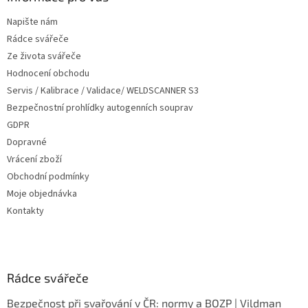
t
Napište nám
í
Rádce svářeče
Ze života svářeče
Hodnocení obchodu
Servis / Kalibrace / Validace/ WELDSCANNER S3
Bezpečnostní prohlídky autogenních souprav
GDPR
Dopravné
Vrácení zboží
Obchodní podmínky
Moje objednávka
Kontakty
Rádce svářeče
Bezpečnost při svařování v ČR: normy a BOZP | Vildman