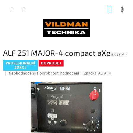
Přejít
NÁKUP
na
obsah
KOŠÍK
ALF 251 MAJOR-4 compact aXe
E.073.M-4
PROFESIONÁLNÍ
DOPRODEJ
ZDROJ
Průměrné
Neohodnoceno
Podrobnosti hodnocení
Značka:
ALFA IN
hodnocení
produktu
je
0,0
z
5
hvězdiček.