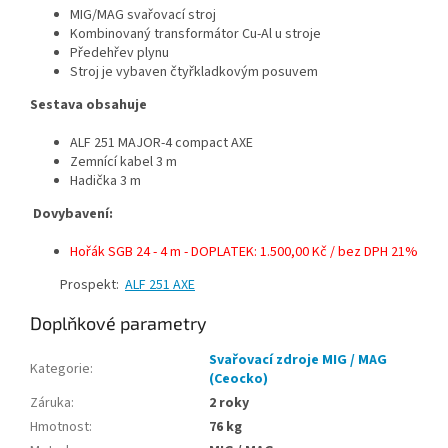
MIG/MAG svařovací stroj
Kombinovaný transformátor Cu-Al u stroje
Předehřev plynu
Stroj je vybaven čtyřkladkovým posuvem
Sestava obsahuje
ALF 251 MAJOR-4 compact AXE
Zemnící kabel 3 m
Hadička 3 m
Dovybavení:
Hořák SGB 24 - 4 m - DOPLATEK: 1.500,00 Kč / bez DPH 21%
Prospekt:
ALF 251 AXE
Doplňkové parametry
Svařovací zdroje MIG / MAG
Kategorie
:
(Ceocko)
Záruka
:
2 roky
Hmotnost
:
76 kg