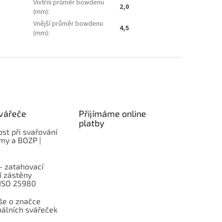
Vnitřní průměr bowdenu
2,0
(mm)
:
Vnější průměr bowdenu
4,5
(mm)
:
vářeče
Přijímáme online
platby
st při svařování
rmy a BOZP |
– zatahovací
í zástěny
 ISO 25980
e o značce
nálních svářeček