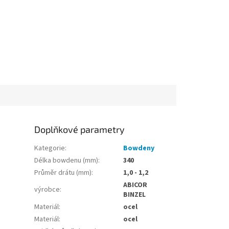
Doplňkové parametry
Kategorie
:
Bowdeny
Délka bowdenu (mm)
:
340
Průměr drátu (mm)
:
1,0 - 1,2
ABICOR
výrobce
:
BINZEL
Materiál
:
ocel
Materiál
:
ocel