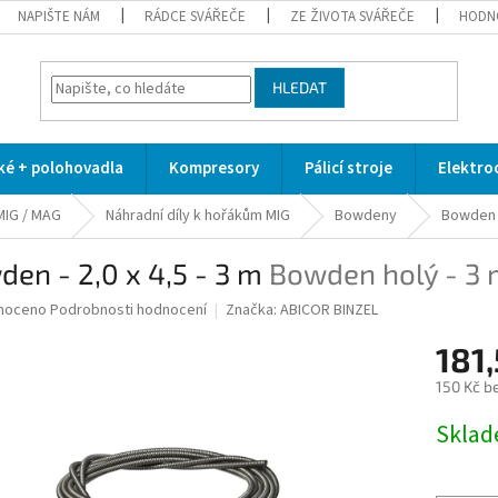
NAPIŠTE NÁM
RÁDCE SVÁŘEČE
ZE ŽIVOTA SVÁŘEČE
HODN
HLEDAT
cké + polohovadla
Kompresory
Pálicí stroje
Elektro
MIG / MAG
Náhradní díly k hořákům MIG
Bowdeny
Bowden -
en - 2,0 x 4,5 - 3 m
Bowden holý - 3
né
noceno
Podrobnosti hodnocení
Značka:
ABICOR BINZEL
ní
181,
u
150 Kč b
Měrná
Skla
cena:
ek.