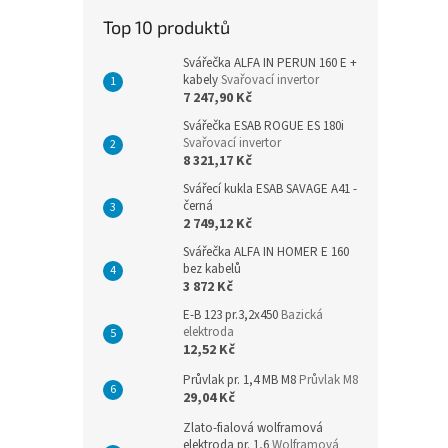
n
Top 10 produktů
e
l
Svářečka ALFA IN PERUN 160 E +
kabely
Svařovací invertor
7 247,90 Kč
Svářečka ESAB ROGUE ES 180i
Svařovací invertor
8 321,17 Kč
Svářecí kukla ESAB SAVAGE A41 -
černá
2 749,12 Kč
Svářečka ALFA IN HOMER E 160
bez kabelů
3 872 Kč
E-B 123 pr.3,2x450
Bazická
elektroda
12,52 Kč
Průvlak pr. 1,4 MB M8
Průvlak M8
29,04 Kč
Zlato-fialová wolframová
elektroda pr. 1,6
Wolframová