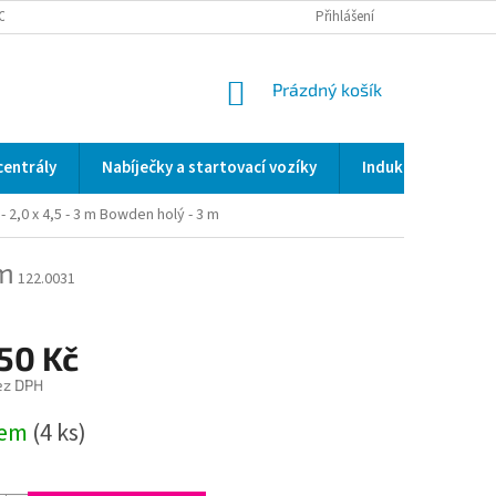
OCENÍ OBCHODU
SERVIS / KALIBRACE / VALIDACE/ WELDSCANNER S3
Přihlášení
NÁKUPNÍ
Prázdný košík
KOŠÍK
centrály
Nabíječky a startovací vozíky
Indukční a odporo
 2,0 x 4,5 - 3 m
Bowden holý - 3 m
 m
122.0031
50 Kč
ez DPH
dem
(4 ks)