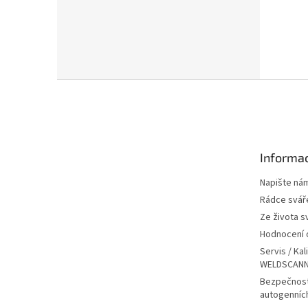
Z
á
p
a
t
Informac
í
Napište ná
Rádce svář
Ze života s
Hodnocení
Servis / Kal
WELDSCANN
Bezpečnost
autogenníc