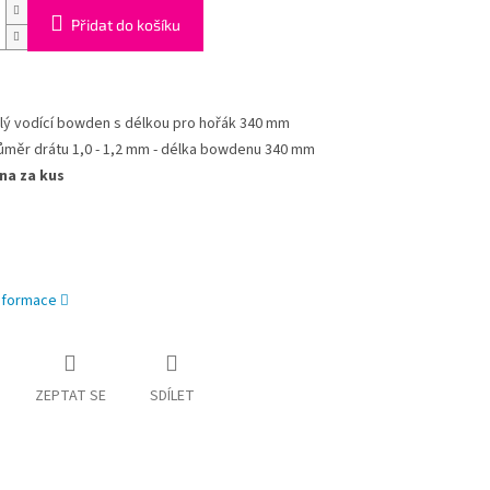
Přidat do košíku
lý vodící bowden s délkou pro hořák 340 mm
ůměr drátu 1,0 - 1,2 mm - délka bowdenu 340 mm
na za kus
informace
ZEPTAT SE
SDÍLET