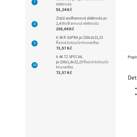
elektroda
53,24 Kč
Zlatá wolframová elektroda pr.
2,4
Wolframová elektroda
150,04 Kč
A 36 R SUPRA pr.150x2x22,23
Řezné kotouče Kronenflex
73,57 Kč
A 46 TZ SPECIAL
Popi
pr.150x1,6x22,23
Řezné kotouče
Kronenflex
73,57 Kč
Det