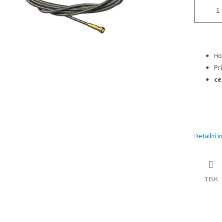
Ho
Pr
ce
Detailní 
TISK