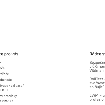
e pro vás
Rádce s
m
Bezpečno
v ČR: no
eče
Vildman
vářeče
RollTect 
 obchodu
svařovac
ibrace / Validace/
splňující
ER S3
EWM – vš
ní prohlídky
profesio
h souprav