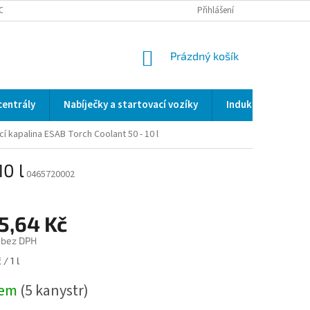
OCENÍ OBCHODU
SERVIS / KALIBRACE / VALIDACE/ WELDSCANNER S3
Přihlášení
NÁKUPNÍ
Prázdný košík
KOŠÍK
centrály
Nabíječky a startovací vozíky
Indukční a odporo
cí kapalina ESAB Torch Coolant 50 - 10 l
10 l
0465720002
5,64 Kč
 bez DPH
/ 1 l
dem
(5 kanystr)