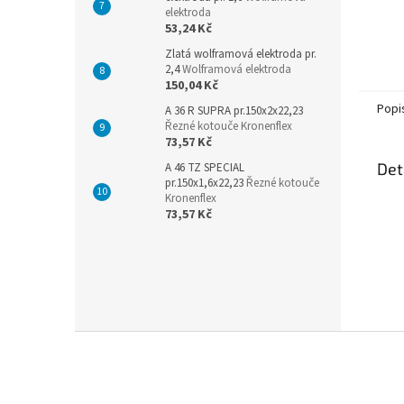
elektroda
53,24 Kč
Zlatá wolframová elektroda pr.
2,4
Wolframová elektroda
150,04 Kč
Popi
A 36 R SUPRA pr.150x2x22,23
Řezné kotouče Kronenflex
73,57 Kč
Det
A 46 TZ SPECIAL
pr.150x1,6x22,23
Řezné kotouče
Kronenflex
73,57 Kč
Z
á
p
a