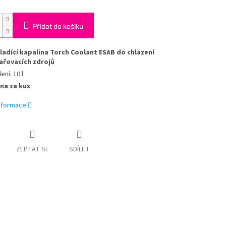
Přidat do košíku
ladící kapalina Torch Coolant ESAB do chlazení
ařovacích zdrojů
ení: 10 l
na za kus
informace
ZEPTAT SE
SDÍLET