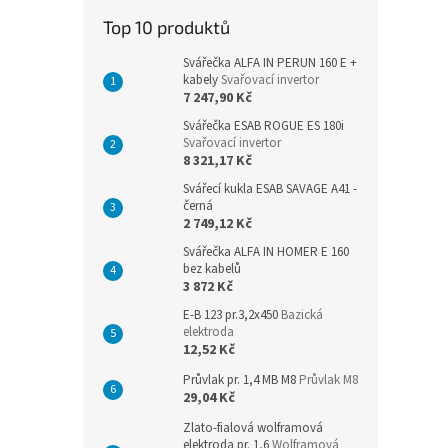
n
Top 10 produktů
e
l
Svářečka ALFA IN PERUN 160 E +
kabely
Svařovací invertor
7 247,90 Kč
Svářečka ESAB ROGUE ES 180i
Svařovací invertor
8 321,17 Kč
Svářecí kukla ESAB SAVAGE A41 -
černá
2 749,12 Kč
Svářečka ALFA IN HOMER E 160
bez kabelů
3 872 Kč
E-B 123 pr.3,2x450
Bazická
elektroda
12,52 Kč
Průvlak pr. 1,4 MB M8
Průvlak M8
29,04 Kč
Zlato-fialová wolframová
elektroda pr. 1,6
Wolframová