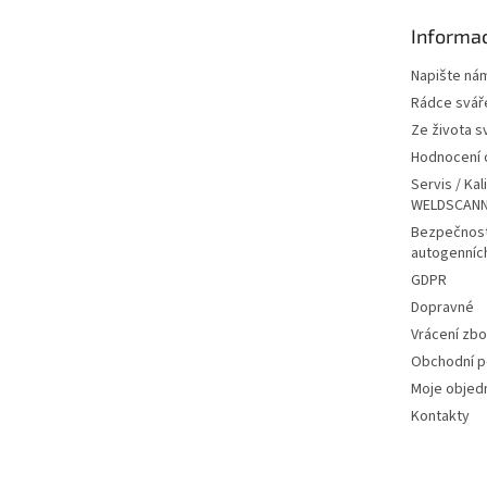
t
Informac
í
Napište ná
Rádce svář
Ze života s
Hodnocení
Servis / Kal
WELDSCANN
Bezpečnost
autogenníc
GDPR
Dopravné
Vrácení zbo
Obchodní 
Moje objed
Kontakty