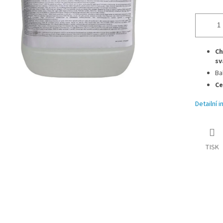
Ch
sv
Bal
Ce
Detailní 
TISK