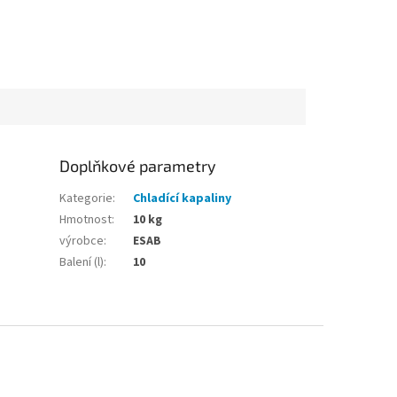
Doplňkové parametry
Kategorie
:
Chladící kapaliny
Hmotnost
:
10 kg
výrobce
:
ESAB
Balení (l)
:
10