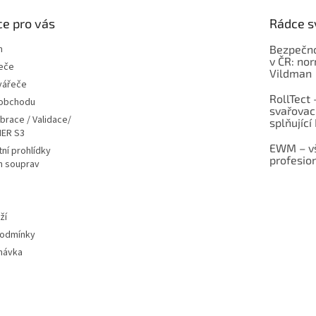
e pro vás
Rádce s
m
Bezpečno
v ČR: no
eče
Vildman
vářeče
RollTect 
 obchodu
svařovac
ibrace / Validace/
splňující
ER S3
EWM – vš
ní prohlídky
profesio
h souprav
ží
podmínky
návka