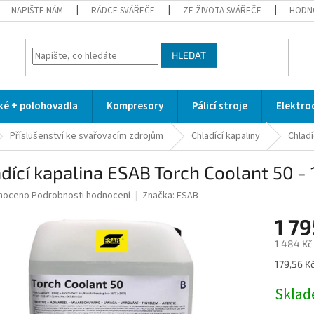
NAPIŠTE NÁM
RÁDCE SVÁŘEČE
ZE ŽIVOTA SVÁŘEČE
HODN
HLEDAT
cké + polohovadla
Kompresory
Pálicí stroje
Elektro
Příslušenství ke svařovacím zdrojům
Chladící kapaliny
Chladí
dící kapalina ESAB Torch Coolant 50 - 
né
noceno
Podrobnosti hodnocení
Značka:
ESAB
ní
1 79
u
1 484 Kč
Měrná
179,56 Kč 
cena:
ek.
Skla