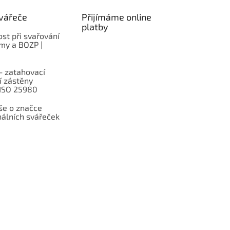
vářeče
Přijímáme online
platby
st při svařování
rmy a BOZP |
– zatahovací
í zástěny
 ISO 25980
e o značce
nálních svářeček