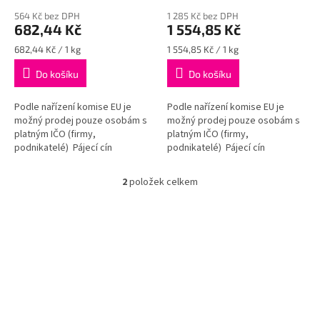
ů
564 Kč bez DPH
1 285 Kč bez DPH
682,44 Kč
1 554,85 Kč
Měrná
Měrná
682,44 Kč / 1 kg
1 554,85 Kč / 1 kg
cena:
cena:
Do košíku
Do košíku
Podle nařízení komise EU je
Podle nařízení komise EU je
možný prodej pouze osobám s
možný prodej pouze osobám s
platným IČO (firmy,
platným IČO (firmy,
podnikatelé) Pájecí cín
podnikatelé) Pájecí cín
Sn25Pb75 10x10x500mm Cena
Sn60Pb40 10x10x500mm Cena
za 1kg
za 1kg
2
položek celkem
O
v
l
á
d
a
c
í
p
r