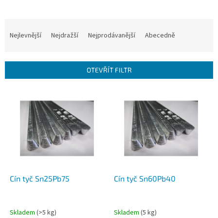
Ř
a
Nejlevnější
Nejdražší
Nejprodávanější
Abecedně
z
e
n
OTEVŘÍT FILTR
í
p
V
r
ý
o
p
d
i
u
s
k
p
t
r
ů
o
d
Cín tyč Sn25Pb75
Cín tyč Sn60Pb40
u
k
t
Skladem
(>5 kg)
Skladem
(5 kg)