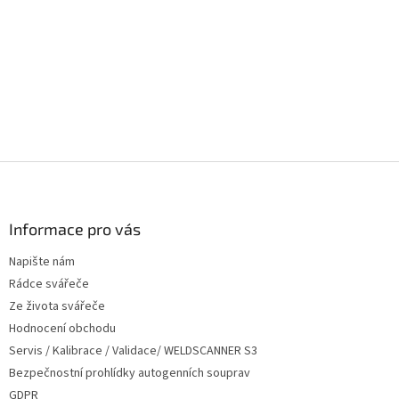
v
k
y
v
ý
p
i
s
u
Z
á
p
a
Informace pro vás
t
Napište nám
í
Rádce svářeče
Ze života svářeče
Hodnocení obchodu
Servis / Kalibrace / Validace/ WELDSCANNER S3
Bezpečnostní prohlídky autogenních souprav
GDPR