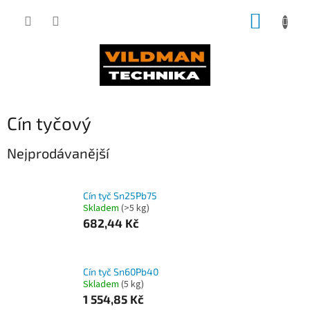
Přejít
NÁKUP
na
obsah
KOŠÍK
Cín tyčový
Nejprodávanější
Cín tyč Sn25Pb75
Skladem
(>5 kg)
682,44 Kč
Cín tyč Sn60Pb40
Skladem
(5 kg)
1 554,85 Kč