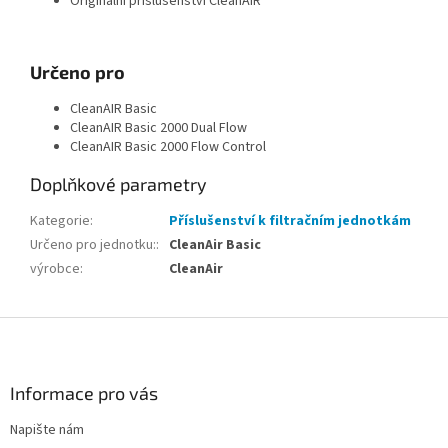
Originální příslušenství CleanAIR
Určeno pro
CleanAIR Basic
CleanAIR Basic 2000 Dual Flow
CleanAIR Basic 2000 Flow Control
Doplňkové parametry
Kategorie
:
Příslušenství k filtračním jednotkám
Určeno pro jednotku:
:
CleanAir Basic
výrobce
:
CleanAir
Z
á
p
a
Informace pro vás
t
Napište nám
í