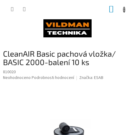
Přejít
NÁKUP
na
obsah
KOŠÍK
CleanAIR Basic pachová vložka/
BASIC 2000-balení 10 ks
810020
Průměrné
Neohodnoceno
Podrobnosti hodnocení
Značka:
ESAB
hodnocení
produktu
je
0,0
z
5
hvězdiček.