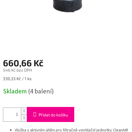
660,66 Kč
546 Kč bez DPH
Měrná
330,33 Kč / 1 ks
cena:
Skladem
(4 balení)
Přidat do košíku
Vložka s aktivním uhlím pro filtračně-ventilační jednotky CleanAIR