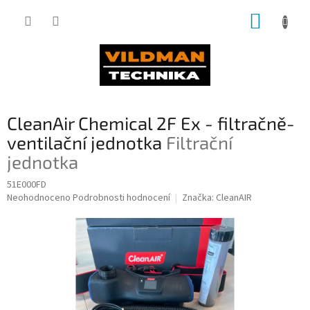
Přejít
NÁKUP
na
obsah
KOŠÍK
CleanAir Chemical 2F Ex - filtračně-
ventilační jednotka
Filtrační
jednotka
51E000FD
Průměrné
Neohodnoceno
Podrobnosti hodnocení
Značka:
CleanAIR
hodnocení
produktu
je
0,0
z
5
hvězdiček.