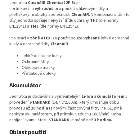
Jednotka
CleanAIR Chemical 2F Ex
je
certifikována
výhradně
pro použití s hlavovými díly a
přetlakovými obleky společnosti
CleanAIR.
V kombinaci s těmito
díly jednotka splňuje nejvyšší třídu ochrany
TH3
(dle normy
EN12941) a
TM3
(dle normy EN 12942).
Pro práci v
zóně ATEX
lze použít pouze
vybrané
lehké ochranné
kukly a ochranné štíty
CleanAIR.
Lehké ochranné kukly
Ochranné štíty
Obličejové masky
Přetlakové obleky
Akumulátor
Jednotka je dodávána s vyměnitelným
Li-Ion akumulátorem
v
provedení
STANDARD
(14,4 V/2,6 Ah), který umožňuje dobu
provozu až
10 hodin
(s novými částicovými filtry P R SL, plně
nabitým akumulátorem, při průtoku vzduchu 160 l/min).
Doba
nabíjení akumulátoru
STANDARD
je méně než
3 hodiny.
Oblast použití