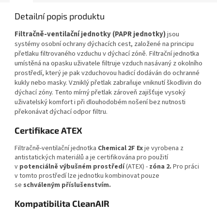
Detailní popis produktu
Filtračně-ventilační jednotky (PAPR jednotky)
jsou
systémy osobní ochrany dýchacích cest, založené na principu
přetlaku filtrovaného vzduchu v dýchací zóně. Filtrační jednotka
umístěná na opasku uživatele filtruje vzduch nasávaný z okolního
prostředí, který je pak vzduchovou hadicí dodáván do ochranné
kukly nebo masky. Vzniklý přetlak zabraňuje vniknutí škodlivin do
dýchací zóny. Tento mírný přetlak zároveň zajišťuje vysoký
uživatelský komfort i při dlouhodobém nošení bez nutnosti
překonávat dýchací odpor filtru.
Certifikace ATEX
Filtračně-ventilační jednotka
Chemical 2F Ex
je vyrobena z
antistatických materiálů a je certifikována pro použití
v
potenciálně výbušném prostředí
(ATEX) -
zóna 2.
Pro práci
v tomto prostředí lze jednotku kombinovat pouze
se
schváleným příslušenstvím.
Kompatibilita CleanAIR