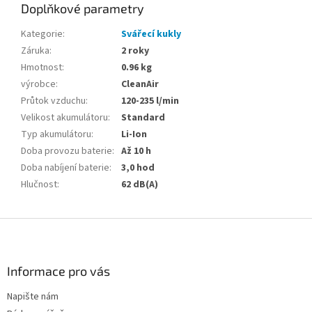
Doplňkové parametry
Kategorie
:
Svářecí kukly
Záruka
:
2 roky
Hmotnost
:
0.96 kg
výrobce
:
CleanAir
Průtok vzduchu
:
120-235 l/min
Velikost akumulátoru
:
Standard
Typ akumulátoru
:
Li-Ion
Doba provozu baterie
:
Až 10 h
Doba nabíjení baterie
:
3,0 hod
Hlučnost
:
62 dB(A)
Z
á
p
a
Informace pro vás
t
Napište nám
í