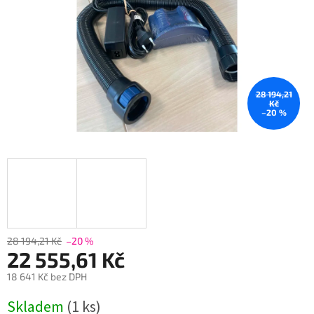
28 194,21
Kč
–20 %
28 194,21 Kč
–20 %
22 555,61 Kč
18 641 Kč bez DPH
Měrná
Skladem
(1 ks)
cena: