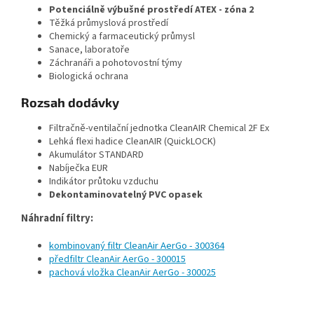
Potenciálně výbušné prostředí ATEX - zóna 2
Těžká průmyslová prostředí
Chemický a farmaceutický průmysl
Sanace, laboratoře
Záchranáři a pohotovostní týmy
Biologická ochrana
Rozsah dodávky
Filtračně-ventilační jednotka CleanAIR Chemical 2F Ex
Lehká flexi hadice CleanAIR (QuickLOCK)
Akumulátor STANDARD
Nabíječka EUR
Indikátor průtoku vzduchu
Dekontaminovatelný PVC opasek
Náhradní filtry:
kombinovaný filtr CleanAir AerGo - 300364
předfiltr CleanAir AerGo - 300015
pachová vložka CleanAir AerGo - 300025