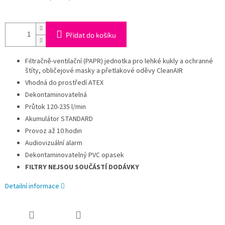
Přidat do košíku
Filtračně-ventilační (PAPR) jednotka pro lehké kukly a ochranné
štíty, obličejové masky a přetlakové oděvy CleanAIR
Vhodná do prostředí ATEX
Dekontaminovatelná
Průtok 120-235 l/min
Akumulátor STANDARD
Provoz až 10 hodin
Audiovizuální alarm
Dekontaminovatelný PVC opasek
FILTRY NEJSOU SOUČÁSTÍ DODÁVKY
Detailní informace