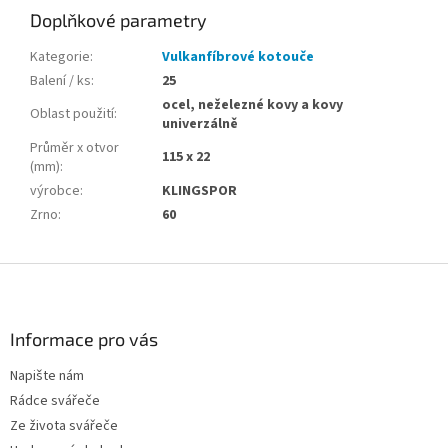
Doplňkové parametry
Kategorie
:
Vulkanfíbrové kotouče
Balení / ks
:
25
ocel, neželezné kovy a kovy
Oblast použití
:
univerzálně
Průměr x otvor
115 x 22
(mm)
:
výrobce
:
KLINGSPOR
Zrno
:
60
Z
á
p
a
Informace pro vás
t
Napište nám
í
Rádce svářeče
Ze života svářeče