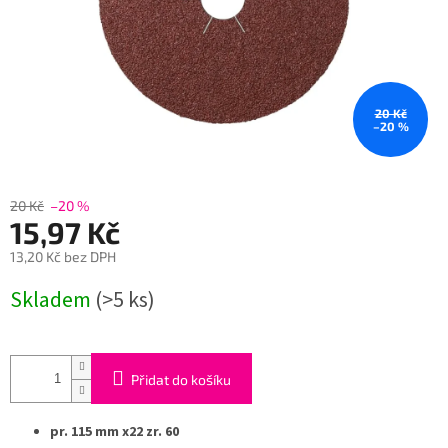
20 Kč
–20 %
20 Kč
–20 %
15,97 Kč
13,20 Kč bez DPH
Měrná
Skladem
(>5 ks)
cena:
Přidat do košíku
pr. 115 mm x22 zr. 60