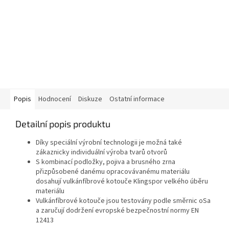
Popis
Hodnocení
Diskuze
Ostatní informace
Detailní popis produktu
Díky speciální výrobní technologii je možná také
zákaznicky individuální výroba tvarů otvorů
S kombinací podložky, pojiva a brusného zrna
přizpůsobené danému opracovávanému materiálu
dosahují vulkánfíbrové kotouče Klingspor velkého úběru
materiálu
Vulkánfíbrové kotouče jsou testovány podle směrnic oSa
a zaručují dodržení evropské bezpečnostní normy EN
12413