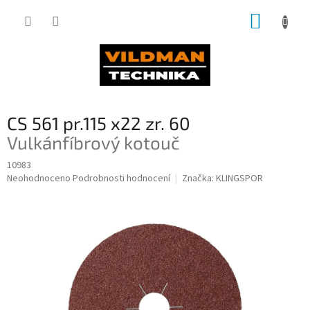
Přejít
NÁKUP
na
obsah
KOŠÍK
CS 561 pr.115 x22 zr. 60
Vulkánfíbrový kotouč
10983
Průměrné
Neohodnoceno
Podrobnosti hodnocení
Značka:
KLINGSPOR
hodnocení
produktu
je
0,0
z
5
hvězdiček.