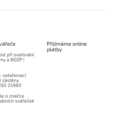
vářeče
Přijímáme online
platby
st při svařování
rmy a BOZP |
– zatahovací
í zástěny
 ISO 25980
e o značce
nálních svářeček