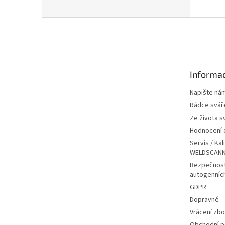
Z
á
p
a
t
Informac
í
Napište ná
Rádce svář
Ze života s
Hodnocení
Servis / Kal
WELDSCANN
Bezpečnost
autogenníc
GDPR
Dopravné
Vrácení zbo