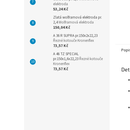
elektroda
53,24 Kč
Zlatá wolframová elektroda pr.
2,4
Wolframová elektroda
150,04 Kč
A 36 R SUPRA pr.150x2x22,23
Řezné kotouče Kronenflex
73,57 Kč
Popi
A 46 TZ SPECIAL
pr.150x1,6x22,23
Řezné kotouče
Kronenflex
73,57 Kč
Det