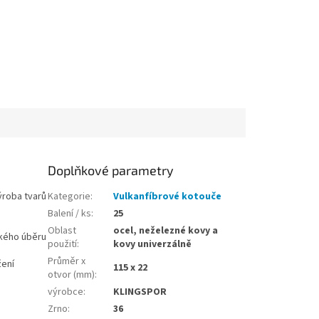
Doplňkové parametry
ýroba tvarů
Kategorie
:
Vulkanfíbrové kotouče
Balení / ks
:
25
Oblast
ocel, neželezné kovy a
lkého úběru
použití
:
kovy univerzálně
Průměr x
žení
115 x 22
otvor (mm)
:
výrobce
:
KLINGSPOR
Zrno
:
36