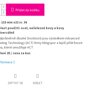
Přidat do košíku
. 115 mm x22 zr. 36
last použití: ocel, neželezné kovy a kovy
iverzálně
dprůměrně dlouhé životnosti jsou výsledkem Advanced
ating Technology (ACT) firmy Klingspor a lepší přídržnosti
na, které umožňuje ACT
lení 25 / cena za kus
informace
ZEPTAT SE
SDÍLET