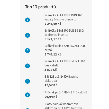
n
Top 10 produktů
e
l
Svářečka ALFA IN PERUN 160 E +
kabely
Svařovací invertor
7 247,90 Kč
Svářečka ESAB ROGUE ES 180i
Svařovací invertor
8 321,17 Kč
Svářecí kukla ESAB SAVAGE A41 -
černá
2 749,12 Kč
Svářečka ALFA IN HOMER E 160
bez kabelů
3 872 Kč
E-B 123 pr.3,2x450
Bazická
elektroda
12,52 Kč
Průvlak pr. 1,4 MB M8
Průvlak M8
29,04 Kč
Zlato-fialová wolframová
elektroda pr. 1,6
Wolframová