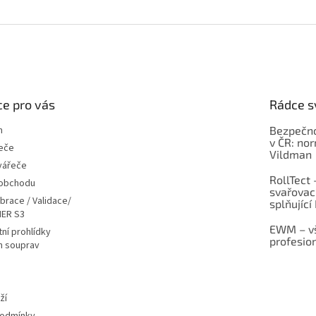
e pro vás
Rádce s
m
Bezpečno
v ČR: no
eče
Vildman
vářeče
RollTect 
 obchodu
svařovac
ibrace / Validace/
splňující
ER S3
EWM – vš
ní prohlídky
profesio
h souprav
ží