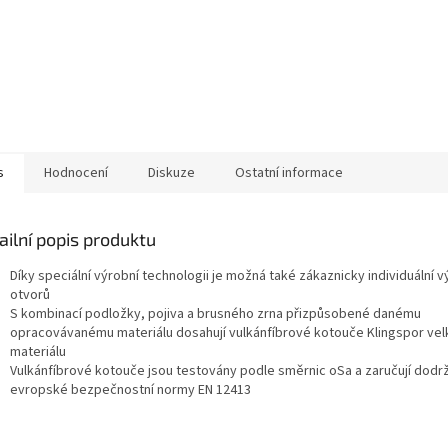
s
Hodnocení
Diskuze
Ostatní informace
ailní popis produktu
Díky speciální výrobní technologii je možná také zákaznicky individuální v
otvorů
S kombinací podložky, pojiva a brusného zrna přizpůsobené danému
opracovávanému materiálu dosahují vulkánfíbrové kotouče Klingspor ve
materiálu
Vulkánfíbrové kotouče jsou testovány podle směrnic oSa a zaručují dodr
evropské bezpečnostní normy EN 12413