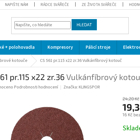
NAPIŠTE NÁM
RÁDCE SVÁŘEČE
ZE ŽIVOTA SVÁŘEČE
HODN
HLEDAT
cké + polohovadla
Kompresory
Pálicí stroje
Elektro
íbrové kotouče
CS 561 pr.115 x22 zr.36
Vulkánfíbrový kotouč
61 pr.115 x22 zr.36
Vulkánfíbrový koto
né
noceno
Podrobnosti hodnocení
Značka:
KLINGSPOR
ní
u
24,20 Kč
19,3
16 Kč be
Měrná
Skla
ek.
cena: