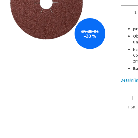
pr
24,20 Kč
–20 %
Ob
un
Na
Co
zr
Ba
Detailní 
TISK