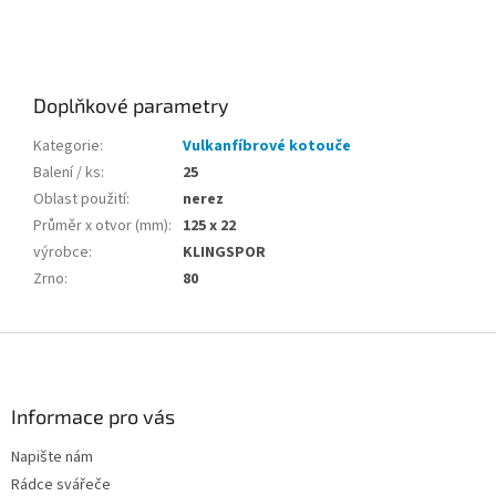
Doplňkové parametry
Kategorie
:
Vulkanfíbrové kotouče
Balení / ks
:
25
Oblast použití
:
nerez
Průměr x otvor (mm)
:
125 x 22
výrobce
:
KLINGSPOR
Zrno
:
80
Z
á
p
a
Informace pro vás
t
Napište nám
í
Rádce svářeče