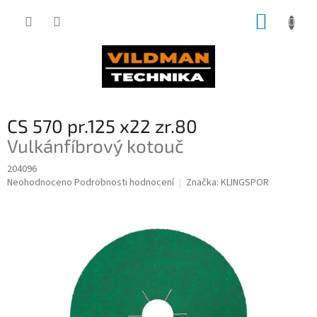
Přejít
NÁKUP
na
obsah
KOŠÍK
CS 570 pr.125 x22 zr.80
Vulkánfíbrový kotouč
204096
Průměrné
Neohodnoceno
Podrobnosti hodnocení
Značka:
KLINGSPOR
hodnocení
produktu
je
0,0
z
5
hvězdiček.