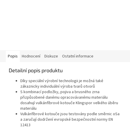
Popis
Hodnocení
Diskuze
Ostatní informace
Detailní popis produktu
Díky speciální výrobní technologii je možná také
zákaznicky individuální výroba tvarů otvorů
S kombinací podložky, pojiva a brusného zrna
přizpůsobené danému opracovávanému materiálu
dosahují vulkánfíbrové kotouče Klingspor velkého úběru
materiálu
Vulkánfíbrové kotouče jsou testovány podle směrnic oSa
a zaručují dodržení evropské bezpečnostní normy EN
12413