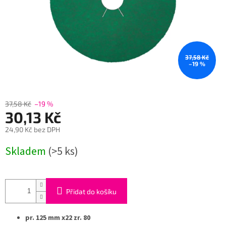
37,58 Kč
–19 %
37,58 Kč
–19 %
30,13 Kč
24,90 Kč bez DPH
Měrná
Skladem
(>5 ks)
cena:
Přidat do košíku
pr. 125 mm x22 zr. 80