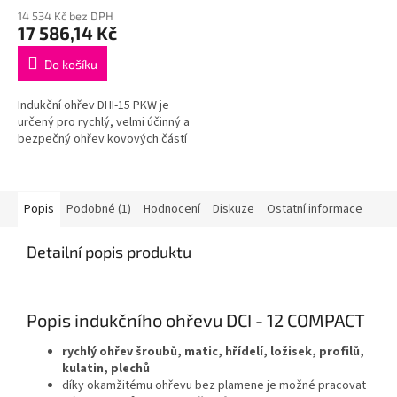
hodnocení
14 534 Kč bez DPH
produktu
17 586,14 Kč
je
5,0
Do košíku
z
5
Indukční ohřev DHI-15 PKW je
hvězdiček.
určený pro rychlý, velmi účinný a
bezpečný ohřev kovových částí
Popis
Podobné (1)
Hodnocení
Diskuze
Ostatní informace
Detailní popis produktu
Popis indukčního ohřevu DCI - 12 COMPACT
rychlý ohřev šroubů, matic, hřídelí, ložisek, profilů,
kulatin, plechů
díky okamžitému ohřevu bez plamene je možné pracovat