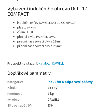
Vybavení indukčního ohřevu DCI - 12
COMPACT
indukční ohřev DAWELL DCI-12 COMPACT
plastový kufr
cívka FLEXI
plochá cívka PAD REMOVAL
přední nasazovací cívka 19 mm
přední nasazovací cívka 26 mm
Prospekt ke stažení:
Katalog - DAWELL
Doplňkové parametry
Kategorie
:
Indukční a odporové ohřevy
Záruka
:
2 roky
Hmotnost
:
2 kg
výrobce
:
DAWELL
Síťové napětí (V)
:
230