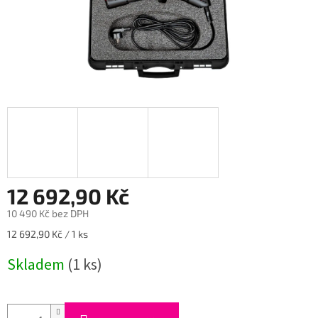
12 692,90 Kč
10 490 Kč bez DPH
Měrná
12 692,90 Kč / 1 ks
cena:
Skladem
(1 ks)