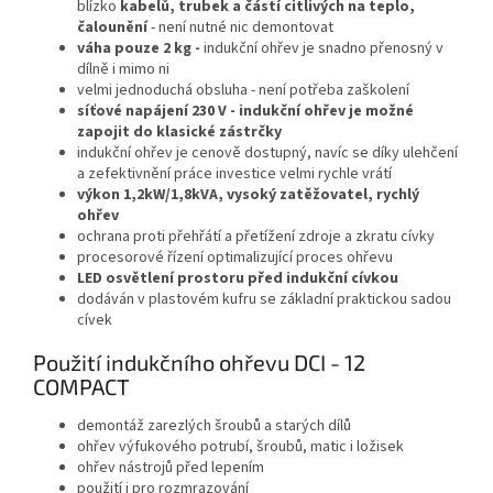
blízko
kabelů, trubek a částí citlivých na teplo,
čalounění
- není nutné nic demontovat
váha pouze 2 kg -
indukční ohřev je snadno přenosný v
dílně i mimo ni
velmi jednoduchá obsluha - není potřeba zaškolení
síťové napájení 230 V - indukční ohřev je možné
zapojit do klasické zástrčky
indukční ohřev je cenově dostupný, navíc se díky ulehčení
a zefektivnění práce investice velmi rychle vrátí
výkon 1,2kW/1,8kVA, vysoký zatěžovatel, rychlý
ohřev
ochrana proti přehřátí a přetížení zdroje a zkratu cívky
procesorové řízení optimalizující proces ohřevu
LED osvětlení prostoru před indukční cívkou
dodáván v plastovém kufru se základní praktickou sadou
cívek
Použití indukčního ohřevu DCI - 12
COMPACT
demontáž zarezlých šroubů a starých dílů
ohřev výfukového potrubí, šroubů, matic i ložisek
ohřev nástrojů před lepením
použití i pro rozmrazování