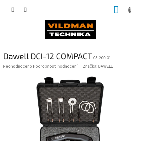
Přejít
NÁKUP
na
obsah
KOŠÍK
Dawell DCI-12 COMPACT
05-200-01
Průměrné
Neohodnoceno
Podrobnosti hodnocení
Značka:
DAWELL
hodnocení
produktu
je
0,0
z
5
hvězdiček.