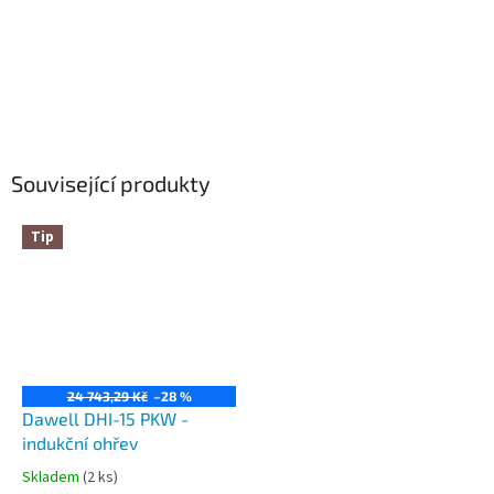
Související produkty
Tip
24 743,29 Kč
–28 %
Dawell DHI-15 PKW -
indukční ohřev
Skladem
(2 ks)
Průměrné