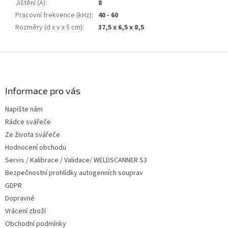
Jištění (A)
:
8
Pracovní frekvence (kHz)
:
40 - 60
Rozměry (d x v x š cm)
:
37,5 x 6,5 x 8,5
Z
á
p
a
Informace pro vás
t
Napište nám
í
Rádce svářeče
Ze života svářeče
Hodnocení obchodu
Servis / Kalibrace / Validace/ WELDSCANNER S3
Bezpečnostní prohlídky autogenních souprav
GDPR
Dopravné
Vrácení zboží
Obchodní podmínky