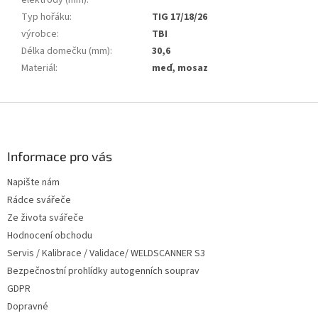
elektrody (mm)
:
Typ hořáku
:
TIG 17/18/26
výrobce
:
TBI
Délka domečku (mm)
:
30,6
Materiál
:
meď, mosaz
Z
á
p
a
Informace pro vás
t
Napište nám
í
Rádce svářeče
Ze života svářeče
Hodnocení obchodu
Servis / Kalibrace / Validace/ WELDSCANNER S3
Bezpečnostní prohlídky autogenních souprav
GDPR
Dopravné