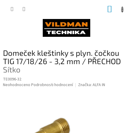
Přejít
NÁKUP
na
obsah
KOŠÍK
Domeček kleštinky s plyn. čočkou
TIG 17/18/26 - 3,2 mm / PŘECHOD
Sítko
TE0096-32
Průměrné
Neohodnoceno
Podrobnosti hodnocení
Značka:
ALFA IN
hodnocení
produktu
je
0,0
z
5
hvězdiček.