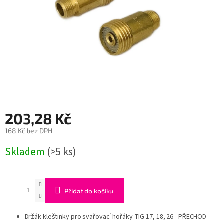
203,28 Kč
168 Kč bez DPH
Měrná
Skladem
(>5 ks)
cena:
Přidat do košíku
Držák kleštinky pro svařovací hořáky TIG 17, 18, 26 - PŘECHOD