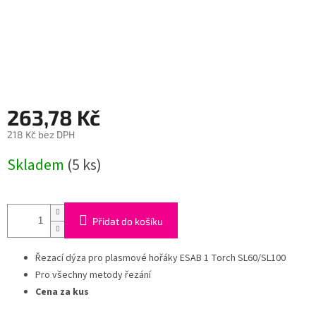
263,78 Kč
218 Kč bez DPH
Měrná
Skladem
(5 ks)
cena:
Přidat do košíku
Řezací dýza pro plasmové hořáky ESAB 1 Torch SL60/SL100
Pro všechny metody řezání
Cena za kus