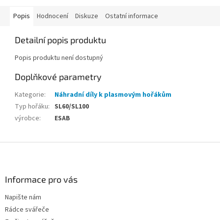
Popis
Hodnocení
Diskuze
Ostatní informace
Detailní popis produktu
Popis produktu není dostupný
Doplňkové parametry
Kategorie
:
Náhradní díly k plasmovým hořákům
Typ hořáku
:
SL60/SL100
výrobce
:
ESAB
Z
á
p
a
Informace pro vás
t
Napište nám
í
Rádce svářeče