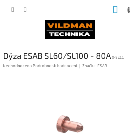
Přejít
NÁKUP
na
obsah
KOŠÍK
Dýza ESAB SL60/SL100 - 80A
9-8211
Průměrné
Neohodnoceno
Podrobnosti hodnocení
Značka:
ESAB
hodnocení
produktu
je
0,0
z
5
hvězdiček.