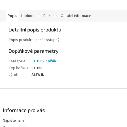
Popis
Hodnocení
Diskuze
Ostatní informace
Detailní popis produktu
Popis produktu není dostupný
Doplňkové parametry
Kategorie
:
LT 150 - hořák
Typ hořáku
:
LT 150
výrobce
:
ALFA IN
Z
á
p
a
Informace pro vás
t
Napište nám
í