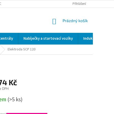
OCENÍ OBCHODU
SERVIS / KALIBRACE / VALIDACE/ WELDSCANNER S3
Přihlášení
NÁKUPNÍ
Prázdný košík
KOŠÍK
centrály
Nabíječky a startovací vozíky
Indukční a odporo
Elektroda SCP 120
74 Kč
z DPH
dem
(>5 ks)