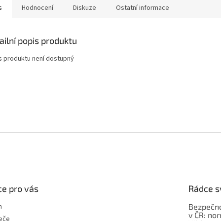
s
Hodnocení
Diskuze
Ostatní informace
ailní popis produktu
s produktu není dostupný
e pro vás
Rádce s
m
Bezpečno
v ČR: no
eče