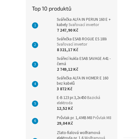
n
Top 10 produktů
e
l
Svářečka ALFA IN PERUN 160 E +
kabely
Svařovací invertor
7 247,90 Kč
Svářečka ESAB ROGUE ES 180i
Svařovací invertor
8 321,17 Kč
Svářecí kukla ESAB SAVAGE A41 -
černá
2 749,12 Kč
Svářečka ALFA IN HOMER E 160
bez kabelů
3 872 Kč
E-B 123 pr.3,2x450
Bazická
elektroda
12,52 Kč
Průvlak pr. 1,4 MB M8
Průvlak M8
29,04 Kč
Zlato-fialová wolframová
elektroda pr. 1,6
Wolframová