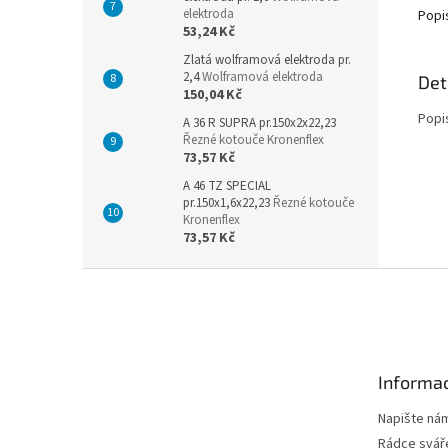
elektroda
Popi
53,24 Kč
Zlatá wolframová elektroda pr.
2,4
Wolframová elektroda
Det
150,04 Kč
Popi
A 36 R SUPRA pr.150x2x22,23
Řezné kotouče Kronenflex
73,57 Kč
A 46 TZ SPECIAL
pr.150x1,6x22,23
Řezné kotouče
Kronenflex
73,57 Kč
Z
á
p
a
t
Informac
í
Napište ná
Rádce svář