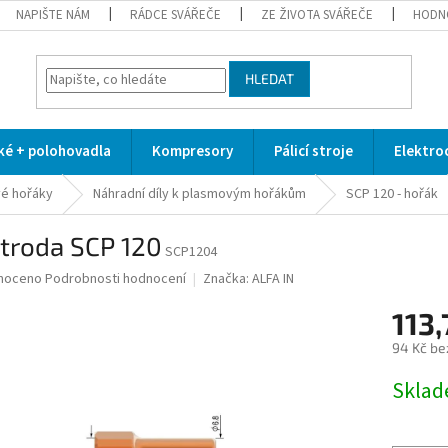
NAPIŠTE NÁM
RÁDCE SVÁŘEČE
ZE ŽIVOTA SVÁŘEČE
HODN
HLEDAT
cké + polohovadla
Kompresory
Pálicí stroje
Elektro
é hořáky
Náhradní díly k plasmovým hořákům
SCP 120 - hořák
troda SCP 120
SCP1204
né
noceno
Podrobnosti hodnocení
Značka:
ALFA IN
ní
113,
u
94 Kč be
Měrná
Skla
cena:
ek.