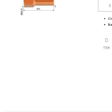
El
Ba
TISK