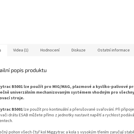
s
Videa (1)
Hodnocení
Diskuze
Ostatní informace
ailní popis produktu
ytrac B5001 lze použít pro MIG/MAG, plazmové a kyslíko-palivové pr
ečně univerzálním mechanizovaným systémem vhodným pro všechn
ovací stroje.
ytrac B5001
lze použít pro kontinuální a přerušované svařování.
Při připoje
vači drátu ESAB můžete přímo z jednotky nastavit napětí a rychlost podává
entech.
ečný pohon všech čtyř kol Miggytrac a kola s vysokým třením zaručují stabi