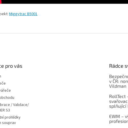
pekt:
Miggytrac B5001
e pro vás
Rádce s
m
Bezpečno
v ČR: no
eče
Vildman
vářeče
RollTect 
 obchodu
svařovac
ibrace / Validace/
splňující
ER S3
EWM – vš
ní prohlídky
profesio
h souprav