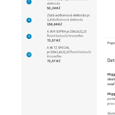
elektroda
53,24 Kč
Zlatá wolframová elektroda pr.
2,4
Wolframová elektroda
150,04 Kč
A 36 R SUPRA pr.150x2x22,23
Řezné kotouče Kronenflex
73,57 Kč
Popi
A 46 TZ SPECIAL
pr.150x1,6x22,23
Řezné kotouče
Kronenflex
Det
73,57 Kč
Migg
skut
svař
Migg
poda
proc
Skut