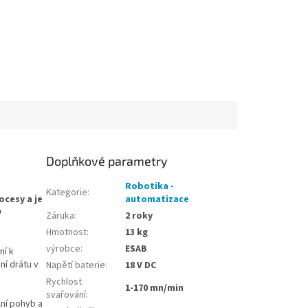
Doplňkové parametry
Robotika -
Kategorie
:
ocesy a je
automatizace
y
Záruka
:
2 roky
Hmotnost
:
13 kg
výrobce
:
ESAB
ní k
ní drátu v
Napětí baterie
:
18 V DC
Rychlost
1-170 mn/min
svařování
:
lní pohyb a