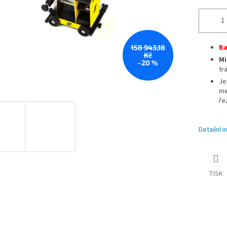
Ba
158 943,18
Kč
Mi
–20 %
tr
Je
me
ře
Detailní 
TISK