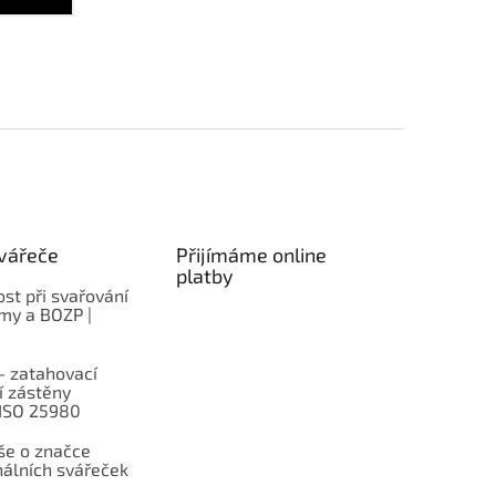
vářeče
Přijímáme online
platby
st při svařování
rmy a BOZP |
– zatahovací
í zástěny
 ISO 25980
e o značce
nálních svářeček