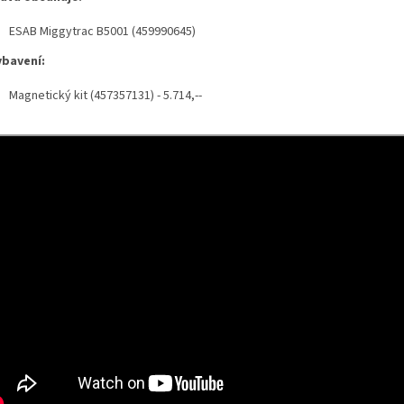
ESAB Miggytrac B5001 (459990645)
ybavení:
Magnetický kit (457357131) - 5.714,--