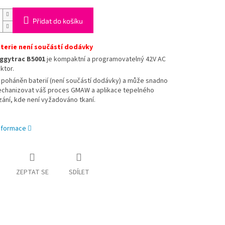
Přidat do košíku
terie není součástí dodávky
ggytrac B5001
je kompaktní a programovatelný 42V AC
aktor.
 poháněn baterií (není součástí dodávky) a může snadno
chanizovat váš proces GMAW a aplikace tepelného
zání, kde není vyžadováno tkaní.
informace
ZEPTAT SE
SDÍLET