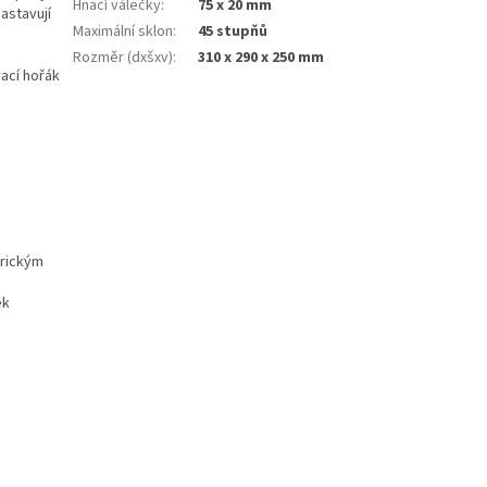
Hnací válečky
:
75 x 20 mm
astavují
Maximální sklon
:
45 stupňů
Rozměr (dxšxv)
:
310 x 290 x 250 mm
ací hořák
trickým
ek