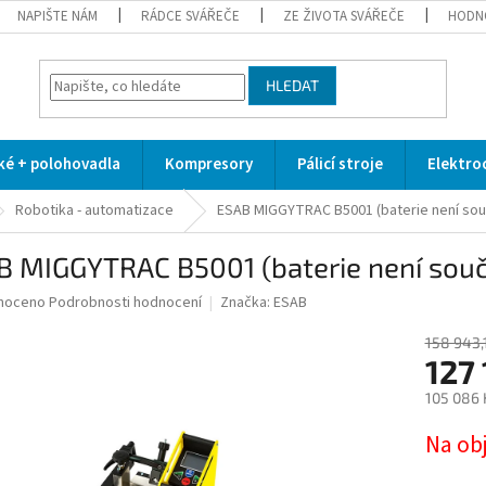
NAPIŠTE NÁM
RÁDCE SVÁŘEČE
ZE ŽIVOTA SVÁŘEČE
HODN
HLEDAT
cké + polohovadla
Kompresory
Pálicí stroje
Elektro
Robotika - automatizace
ESAB MIGGYTRAC B5001 (baterie není sou
B MIGGYTRAC B5001 (baterie není souč
né
noceno
Podrobnosti hodnocení
Značka:
ESAB
ní
u
158 943,
127
105 086 
Měrná
Na ob
ek.
cena: