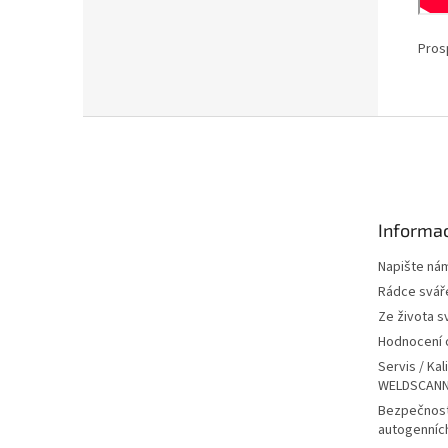
Pros
Z
á
p
a
t
Informac
í
Napište ná
Rádce svář
Ze života s
Hodnocení
Servis / Kal
WELDSCANN
Bezpečnost
autogenníc