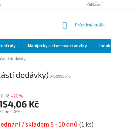
OCENÍ OBCHODU
SERVIS / KALIBRACE / VALIDACE/ WELDSCANNER S3
Přihlášení
NÁKUPNÍ
Prázdný košík
KOŠÍK
centrály
Nabíječky a startovací vozíky
Indukční a odporo
částí dodávky)
ástí dodávky)
0459990645
18 Kč
–20 %
 154,06 Kč
Kč bez DPH
jednání / skladem 5 - 10 dnů
(1 ks)