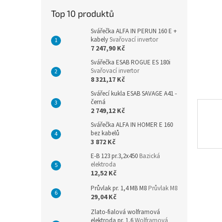
n
Top 10 produktů
e
l
Svářečka ALFA IN PERUN 160 E +
kabely
Svařovací invertor
7 247,90 Kč
Svářečka ESAB ROGUE ES 180i
Svařovací invertor
8 321,17 Kč
Svářecí kukla ESAB SAVAGE A41 -
černá
2 749,12 Kč
Svářečka ALFA IN HOMER E 160
bez kabelů
3 872 Kč
E-B 123 pr.3,2x450
Bazická
elektroda
12,52 Kč
Průvlak pr. 1,4 MB M8
Průvlak M8
29,04 Kč
Zlato-fialová wolframová
elektroda pr. 1,6
Wolframová