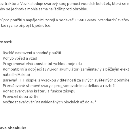
oz traktoru.
Vozík sleduje svarový spoj pomocí vodicích koleček, která se n
 aby se jednotka mohla sama najíždět proti obrobku.
ní pro použití s ​​napájecími zdroji a podavači ESAB GMAW.
Standardní svařov
lze rychle připojit k jednotce.
tnosti:
Rychlé nastavení a snadné použití
Pohyb vpřed a vzad
Programovatelná konstantní rychlost pojezdu
Kompatibilní a dobíjecí 18V Li-ion akumulátor (zaměnitelný s běžným elek
nářadím Makita)
Barevný TFT displej s vysokou viditelností za silných světelných podmín
Přerušované stehové svary s programovatelnou délkou a roztečí
Konec svarového kráteru a funkce zásypu
Provozní doba až 6h
Možnost svařování na nakloněných plochách až do 45°
ava obsahuje: