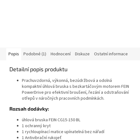
Popis
Podobné (1)
Hodnocení
Diskuze
Ostatní informace
Detailní popis produktu
Prachuvzdorná, výkonná, bezúdržbová a odolná
kompaktní úhlová bruska s bezkartáčovým motorem FEIN
PowerDrive pro efektivní broušení, řezání a odstraňování
otřepů v náročných pracovních podmínkách.
Rozsah dodávky:
úhlová bruska FEIN CG15-150 BL
1 ochranný kryt
1 rychloupínací matice upínatelná bez nářadí
1 Antivibrační rukojeť