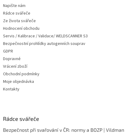
t
Napište nám
í
Rádce svářeče
Ze života svářeče
Hodnocení obchodu
Servis / Kalibrace / Validace/ WELDSCANNER S3
Bezpečnostní prohlídky autogenních souprav
GDPR
Dopravné
Vrácení zboží
Obchodní podmínky
Moje objednávka
Kontakty
Rádce svářeče
Bezpečnost při svařování v ČR: normy a BOZP | Vildman