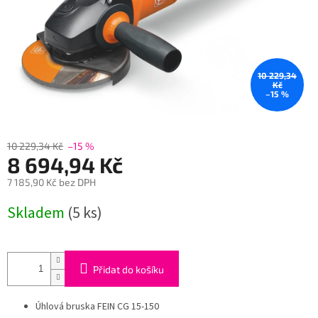
10 229,34
Kč
–15 %
10 229,34 Kč
–15 %
8 694,94 Kč
7 185,90 Kč bez DPH
Měrná
Skladem
(5 ks)
cena:
Přidat do košíku
Úhlová bruska FEIN CG 15-150