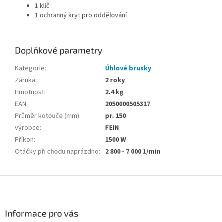
1 klíč
1 ochranný kryt pro oddělování
Doplňkové parametry
Kategorie
:
Úhlové brusky
Záruka
:
2 roky
Hmotnost
:
2.4 kg
EAN
:
2050000505317
Průměr kotouče (mm)
:
pr. 150
výrobce
:
FEIN
Příkon
:
1500 W
Otáčky při chodu naprázdno
:
2 800 - 7 000 1/min
Z
á
p
a
Informace pro vás