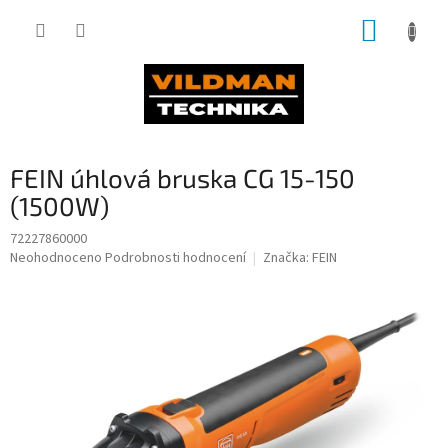
Přejít
NÁKUP
na
obsah
KOŠÍK
FEIN úhlová bruska CG 15-150
(1500W)
72227860000
Průměrné
Neohodnoceno
Podrobnosti hodnocení
Značka:
FEIN
hodnocení
produktu
je
0,0
z
5
hvězdiček.