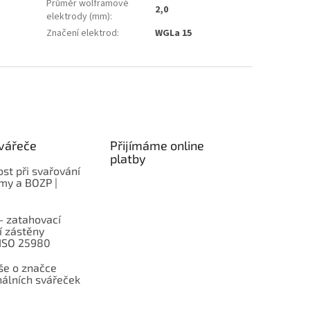
Průměr wolframové
2,0
elektrody (mm)
:
Značení elektrod
:
WGLa 15
vářeče
Přijímáme online
platby
st při svařování
rmy a BOZP |
– zatahovací
í zástěny
 ISO 25980
e o značce
nálních svářeček