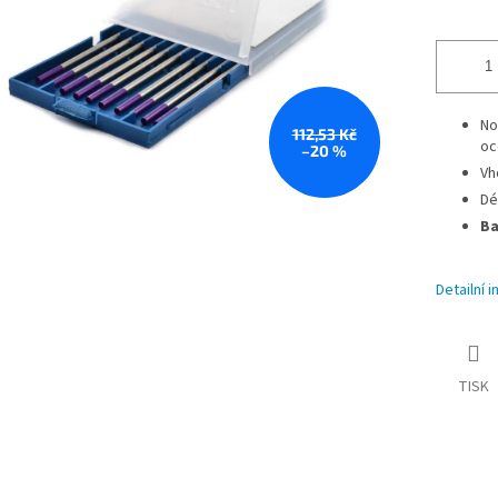
No
112,53 Kč
oce
–20 %
Vh
Dé
Ba
Detailní 
TISK