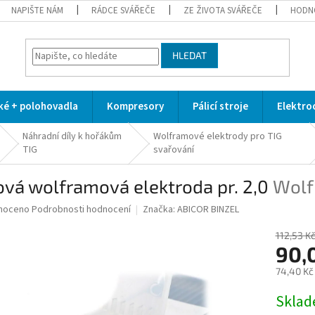
NAPIŠTE NÁM
RÁDCE SVÁŘEČE
ZE ŽIVOTA SVÁŘEČE
HODN
HLEDAT
cké + polohovadla
Kompresory
Pálicí stroje
Elektro
Náhradní díly k hořákům
Wolframové elektrody pro TIG
TIG
svařování
ová wolframová elektroda pr. 2,0
Wolf
né
noceno
Podrobnosti hodnocení
Značka:
ABICOR BINZEL
ní
u
112,53 K
90,
74,40 Kč
Měrná
Skla
ek.
cena: