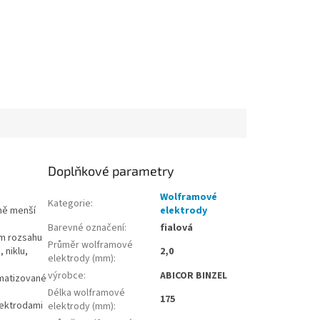
Doplňkové parametry
Wolframové
Kategorie
:
ně menší
elektrody
Barevné označení
:
fialová
ém rozsahu
Průměr wolframové
 niklu,
2,0
elektrody (mm)
:
výrobce
:
ABICOR BINZEL
omatizované
Délka wolframové
175
lektrodami
elektrody (mm)
: