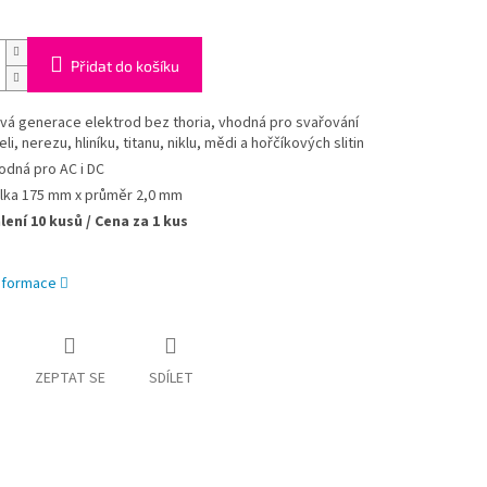
Přidat do košíku
vá generace elektrod bez thoria, v
hodná pro svařování
li, nerezu, hliníku, titanu, niklu, mědi a hořčíkových slitin
odná pro AC i DC
lka 175 mm x průměr 2,0 mm
lení 10 kusů / Cena za 1 kus
informace
ZEPTAT SE
SDÍLET