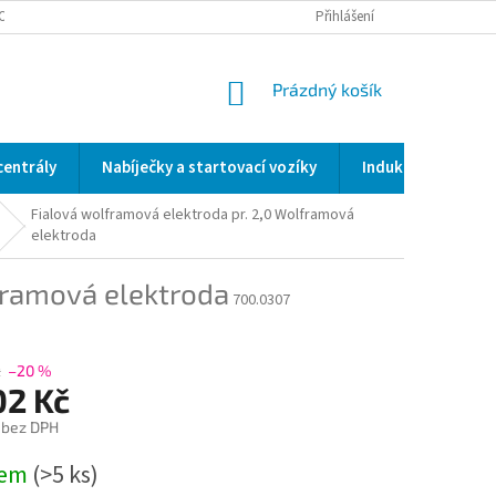
OCENÍ OBCHODU
SERVIS / KALIBRACE / VALIDACE/ WELDSCANNER S3
Přihlášení
NÁKUPNÍ
Prázdný košík
KOŠÍK
centrály
Nabíječky a startovací vozíky
Indukční a odporo
Fialová wolframová elektroda pr. 2,0
Wolframová
elektroda
ramová elektroda
700.0307
č
–20 %
02 Kč
 bez DPH
dem
(>5 ks)