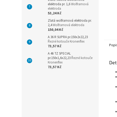
elektroda pr. 1,6
Wolframová
elektroda
53,24 Kč
Zlatá wolframová elektroda pr.
2,4
Wolframová elektroda
150,04 Kč
A 36 R SUPRA pr.150x2x22,23
Řezné kotouče Kronenflex
Popi
73,57 Kč
A 46 TZ SPECIAL
pr.150x1,6x22,23
Řezné kotouče
Det
Kronenflex
73,57 Kč