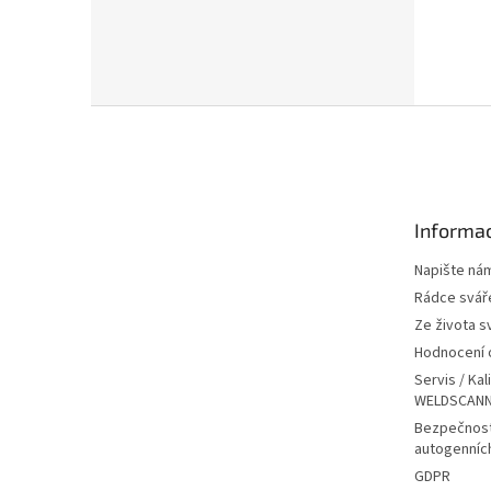
Z
á
p
a
t
Informac
í
Napište ná
Rádce svář
Ze života s
Hodnocení
Servis / Kal
WELDSCANN
Bezpečnost
autogenníc
GDPR