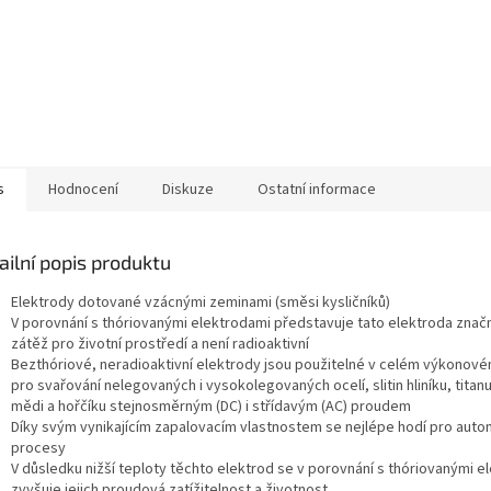
s
Hodnocení
Diskuze
Ostatní informace
ailní popis produktu
Elektrody dotované vzácnými zeminami (směsi kysličníků)
V porovnání s thóriovanými elektrodami představuje tato elektroda znač
zátěž pro životní prostředí a není radioaktivní
Bezthóriové, neradioaktivní elektrody jsou použitelné v celém výkonov
pro svařování nelegovaných i vysokolegovaných ocelí, slitin hliníku, titanu,
mědi a hořčíku stejnosměrným (DC) i střídavým (AC) proudem
Díky svým vynikajícím zapalovacím vlastnostem se nejlépe hodí pro aut
procesy
V důsledku nižší teploty těchto elektrod se v porovnání s thóriovanými e
zvyšuje jejich proudová zatížitelnost a životnost