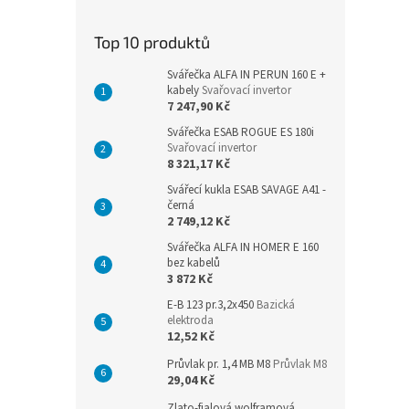
a
n
Top 10 produktů
e
l
Svářečka ALFA IN PERUN 160 E +
kabely
Svařovací invertor
7 247,90 Kč
Svářečka ESAB ROGUE ES 180i
Svařovací invertor
8 321,17 Kč
Svářecí kukla ESAB SAVAGE A41 -
černá
2 749,12 Kč
Svářečka ALFA IN HOMER E 160
bez kabelů
3 872 Kč
E-B 123 pr.3,2x450
Bazická
elektroda
12,52 Kč
Průvlak pr. 1,4 MB M8
Průvlak M8
29,04 Kč
Zlato-fialová wolframová