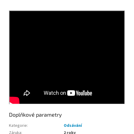
Doplňkové parametry
Kategorie
:
Odsávání
Záruka
:
2 roky