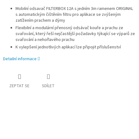
Mobilní odsavač FILTERBOX 12A s jedním 3m ramenem ORIGINAL
s automatickým čištěním filtru pro aplikace se zvýšeným
zatížením prachem a dýmy
Flexibilní a modulární přenosný odsávač kouře a prachu ze
svařování, který řeší nejčastější požadavky týkající se výparů ze
svařování a nehořlavého prachu
K vylepšení jednotlivých aplikací lze připojit příslušenství
Detailní informace
ZEPTAT SE
SDÍLET