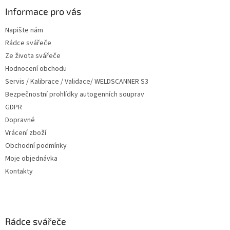
p
a
Informace pro vás
t
Napište nám
í
Rádce svářeče
Ze života svářeče
Hodnocení obchodu
Servis / Kalibrace / Validace/ WELDSCANNER S3
Bezpečnostní prohlídky autogenních souprav
GDPR
Dopravné
Vrácení zboží
Obchodní podmínky
Moje objednávka
Kontakty
Rádce svářeče