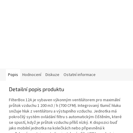
Popis
Hodnocení
Diskuze
Ostatní informace
Detailní popis produktu
FilterBox 12A je vybaven výkonným ventilátorem pro maximální
průtok vzduchu 1 200 m3 / h (700 CFM).
Integrovaný tlumič hluku
snižuje hluk z ventilátoru a výstupního vzduchu.
Jednotka má
pokročilý systém ovládání filtru s automatickým čištěním, které
se spustí, když je průtok vzduchu příliš nízký.
K dispozici buď
jako mobilní jednotka na kolečkách nebo připevněná k