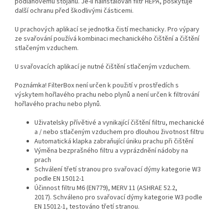
podlahovému stojanu.
Je-li nainstalován filtr HEPA, poskytuje
další ochranu před škodlivými částicemi.
U prachových aplikací se jednotka čistí mechanicky.
Pro výpary
ze svařování používá kombinaci mechanického čištění a čištění
stlačeným vzduchem.
U svařovacích aplikací je nutné čištění stlačeným vzduchem.
Poznámka!
FilterBox není určen k použití v prostředích s
výskytem hořlavého prachu nebo plynů a není určen k filtrování
hořlavého prachu nebo plynů.
Uživatelsky přívětivé a vynikající čištění filtru, mechanické
a / nebo stlačeným vzduchem pro dlouhou životnost filtru
Automatická klapka zabraňující úniku prachu při čištění
Výměna bezprašného filtru a vyprázdnění nádoby na
prach
Schválení třetí stranou pro svařovací dýmy kategorie W3
podle EN 15012-1
Účinnost filtru M6 (EN779), MERV 11 (ASHRAE 52.2,
2017).
Schváleno pro svařovací dýmy kategorie W3 podle
EN 15012-1, testováno třetí stranou.