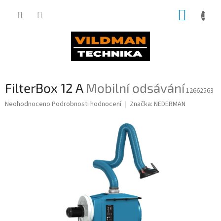
Přejít
NÁKUP
na
obsah
KOŠÍK
FilterBox 12 A
Mobilní odsávání
12662563
Průměrné
Neohodnoceno
Podrobnosti hodnocení
Značka:
NEDERMAN
hodnocení
produktu
je
0,0
z
5
hvězdiček.