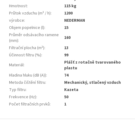
Hmotnost
:
115 kg
Průtok vzduchu (m³ / h)
:
1200
výrobce
:
NEDERMAN
Objem popelnice (l)
:
15
Průměr odsávacího ramene
160
(mm)
:
Filtrační plocha (m²)
:
13
Účinnost filtru (%)
:
99
Plášť z rotačně tvarovaného
Materiál
:
plastu
Hladina hluku (dB (A))
:
74
Metoda čištění filtru
:
Mechanický, stlačený vzduch
Typ filtru
:
Kazeta
Frekvence (Hz)
:
50
Počet filtračních prvků
:
1
Z
á