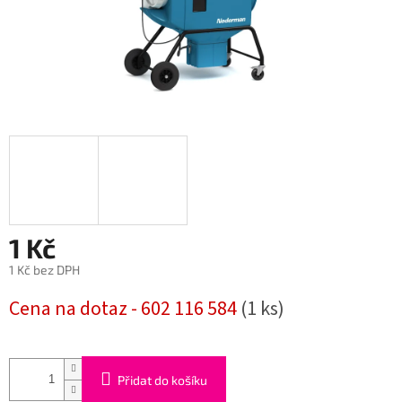
1 Kč
1 Kč bez DPH
Měrná
Cena na dotaz - 602 116 584
(1 ks)
cena:
Přidat do košíku