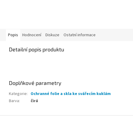
Popis
Hodnocení
Diskuze
Ostatní informace
Detailní popis produktu
Doplňkové parametry
Kategorie
:
Ochranné folie a skla ke svářecím kuklám
Barva
:
čirá
Z
á
p