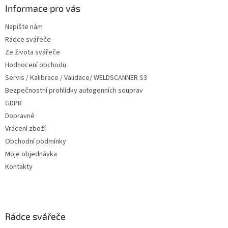
a
Informace pro vás
t
Napište nám
í
Rádce svářeče
Ze života svářeče
Hodnocení obchodu
Servis / Kalibrace / Validace/ WELDSCANNER S3
Bezpečnostní prohlídky autogenních souprav
GDPR
Dopravné
Vrácení zboží
Obchodní podmínky
Moje objednávka
Kontakty
Rádce svářeče