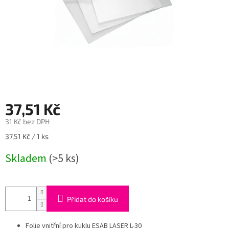
37,51 Kč
31 Kč bez DPH
Měrná
37,51 Kč / 1 ks
cena:
Skladem
(>5 ks)
Přidat do košíku
Folie vnitřní pro kuklu ESAB LASER L-30