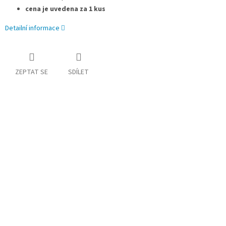
cena je uvedena za 1 kus
Detailní informace
ZEPTAT SE
SDÍLET