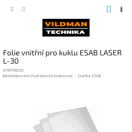
Přejít
NÁKUP
na
obsah
KOŠÍK
Folie vnitřní pro kuklu ESAB LASER
L-30
0700700103
Průměrné
Neohodnoceno
Podrobnosti hodnocení
Značka:
ESAB
hodnocení
produktu
je
0,0
z
5
hvězdiček.