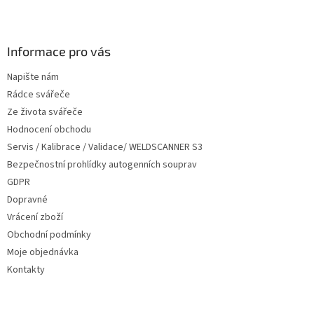
Z
á
p
a
Informace pro vás
t
Napište nám
í
Rádce svářeče
Ze života svářeče
Hodnocení obchodu
Servis / Kalibrace / Validace/ WELDSCANNER S3
Bezpečnostní prohlídky autogenních souprav
GDPR
Dopravné
Vrácení zboží
Obchodní podmínky
Moje objednávka
Kontakty