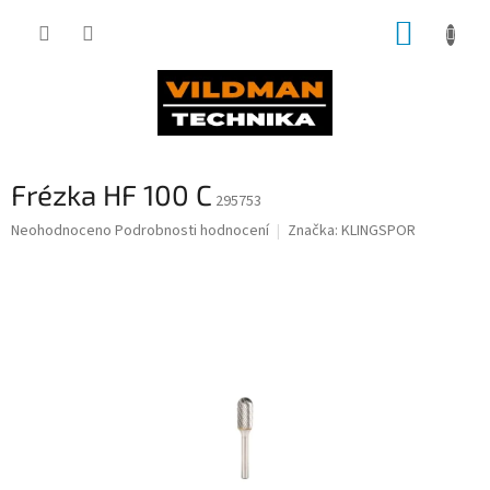
Přejít
NÁKUP
na
obsah
KOŠÍK
Frézka HF 100 C
295753
Průměrné
Neohodnoceno
Podrobnosti hodnocení
Značka:
KLINGSPOR
hodnocení
produktu
je
0,0
z
5
hvězdiček.