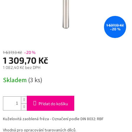
1 637,13 Kč
–20 %
1 637,13 Kč
–20 %
1 309,70 Kč
1 082,40 Kč bez DPH
Měrná
Skladem
(3 ks)
cena:
Přidat do košíku
Kuželovitá zaoblená fréza - Označení podle DIN 8032: RBF
Vhodná pro opracování tvarovaných dílců.