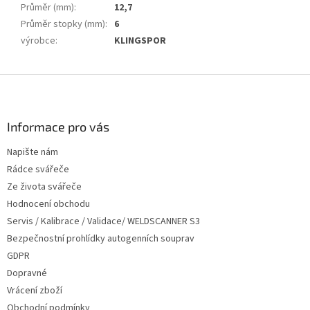
Průměr (mm)
:
12,7
Průměr stopky (mm)
:
6
výrobce
:
KLINGSPOR
Z
á
p
a
Informace pro vás
t
Napište nám
í
Rádce svářeče
Ze života svářeče
Hodnocení obchodu
Servis / Kalibrace / Validace/ WELDSCANNER S3
Bezpečnostní prohlídky autogenních souprav
GDPR
Dopravné
Vrácení zboží
Obchodní podmínky