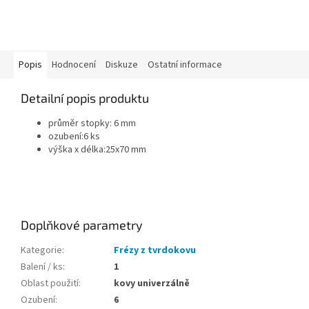
Popis
Hodnocení
Diskuze
Ostatní informace
Detailní popis produktu
průměr stopky: 6 mm
ozubení:6 ks
výška x délka:25x70 mm
Doplňkové parametry
Kategorie
:
Frézy z tvrdokovu
Balení / ks
:
1
Oblast použití
:
kovy univerzálně
Ozubení
:
6