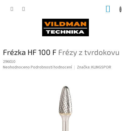
Přejít
NÁKUP
na
obsah
KOŠÍK
Frézka HF 100 F
Frézy z tvrdokovu
296010
Průměrné
Neohodnoceno
Podrobnosti hodnocení
Značka:
KLINGSPOR
hodnocení
produktu
je
0,0
z
5
hvězdiček.