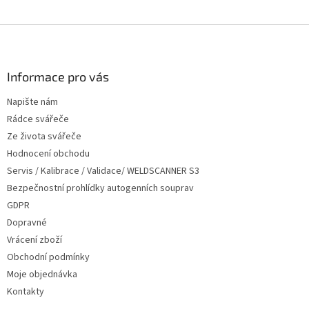
Z
á
p
a
Informace pro vás
t
Napište nám
í
Rádce svářeče
Ze života svářeče
Hodnocení obchodu
Servis / Kalibrace / Validace/ WELDSCANNER S3
Bezpečnostní prohlídky autogenních souprav
GDPR
Dopravné
Vrácení zboží
Obchodní podmínky
Moje objednávka
Kontakty