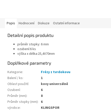
Popis
Hodnocení
Diskuze
Ostatní informace
Detailní popis produktu
průměr stopky: 6 mm
ozubení:6 ks
výška x délka:25,4X70mm
Doplňkové parametry
Kategorie
:
Frézy z tvrdokovu
Balení / ks
:
1
Oblast použití
:
kovy univerzálně
Ozubení
:
6
Průměr (mm)
:
8
Průměr stopky (mm)
:
6
výrobce
:
KLINGSPOR