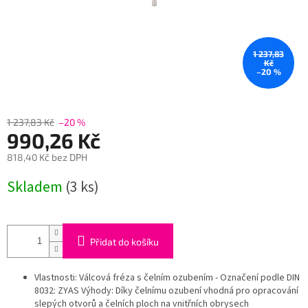
1 237,83
Kč
–20 %
1 237,83 Kč
–20 %
990,26 Kč
818,40 Kč bez DPH
Měrná
Skladem
(3 ks)
cena:
Přidat do košíku
Vlastnosti: Válcová fréza s čelním ozubením - Označení podle DIN
8032: ZYAS Výhody: Díky čelnímu ozubení vhodná pro opracování
slepých otvorů a čelních ploch na vnitřních obrysech