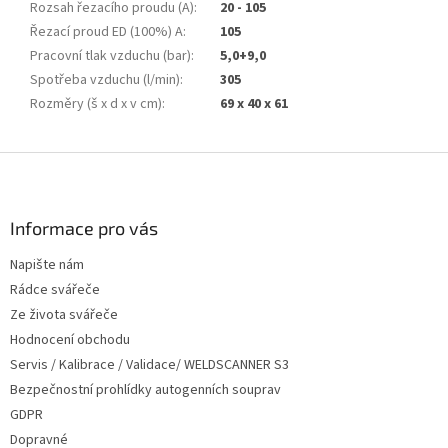
Rozsah řezacího proudu (A)
:
20 - 105
Řezací proud ED (100%) A
:
105
Pracovní tlak vzduchu (bar)
:
5,0+9,0
Spotřeba vzduchu (l/min)
:
305
Rozměry (š x d x v cm)
:
69 x 40 x 61
Z
á
p
a
Informace pro vás
t
Napište nám
í
Rádce svářeče
Ze života svářeče
Hodnocení obchodu
Servis / Kalibrace / Validace/ WELDSCANNER S3
Bezpečnostní prohlídky autogenních souprav
GDPR
Dopravné