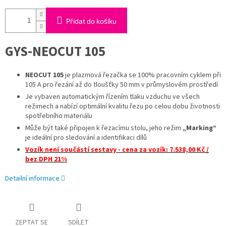
Přidat do košíku
GYS-NEOCUT 105
NEOCUT 105
je plazmová řezačka se 100% pracovním cyklem při
105 A pro řezání až do tloušťky 50 mm v průmyslovém prostředí
Je vybaven automatickým řízením tlaku vzduchu ve všech
režimech a nabízí optimální kvalitu řezu po celou dobu životnosti
spotřebního materiálu
Může být také připojen k řezacímu stolu, jeho režim
„Marking“
je ideální pro sledování a identifikaci dílů
Vozík není součástí sestavy - cena za vozík: 7.538,00 Kč /
bez DPH 21%
Detailní informace
ZEPTAT SE
SDÍLET