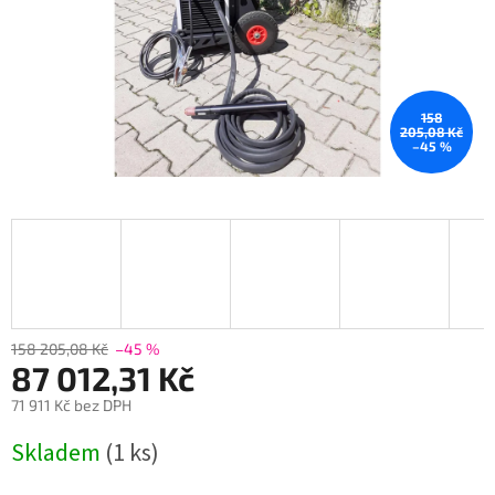
158
205,08 Kč
–45 %
158 205,08 Kč
–45 %
87 012,31 Kč
71 911 Kč bez DPH
Měrná
Skladem
(1 ks)
cena: