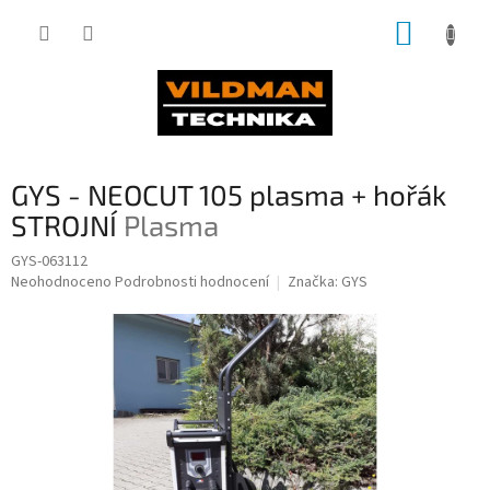
Přejít
NÁKUP
na
obsah
KOŠÍK
GYS - NEOCUT 105 plasma + hořák
STROJNÍ
Plasma
GYS-063112
Průměrné
Neohodnoceno
Podrobnosti hodnocení
Značka:
GYS
hodnocení
produktu
je
0,0
z
5
hvězdiček.