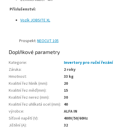
Příslušenství:
Vozík JOBSITE XL
Prospekt:
NEOCUT 105
Doplňkové parametry
Kategorie
:
Invertory pro ruční řezání
Záruka
:
2 roky
Hmotnost
:
33 kg
Kvalitní řez hliník (mm)
:
20
Kvalitní řez měď(mm)
:
15
Kvalitní řez nerez (mm)
:
30
Kvalitní řez uhlíkatá ocel (mm)
:
40
výrobce
:
ALFA IN
Síťové napětí (V)
:
400V/50/60Hz
Jištění (A)
:
32