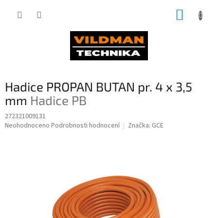
Přejít
NÁKUP
na
obsah
KOŠÍK
Hadice PROPAN BUTAN pr. 4 x 3,5
mm
Hadice PB
272321009131
Průměrné
Neohodnoceno
Podrobnosti hodnocení
Značka:
GCE
hodnocení
produktu
je
0,0
z
5
hvězdiček.