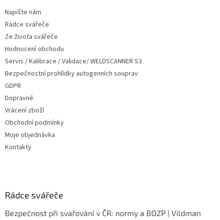
t
Napište nám
í
Rádce svářeče
Ze života svářeče
Hodnocení obchodu
Servis / Kalibrace / Validace/ WELDSCANNER S3
Bezpečnostní prohlídky autogenních souprav
GDPR
Dopravné
Vrácení zboží
Obchodní podmínky
Moje objednávka
Kontakty
Rádce svářeče
Bezpečnost při svařování v ČR: normy a BOZP | Vildman