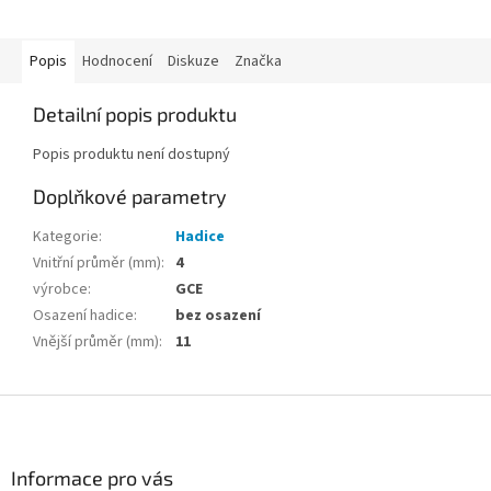
Popis
Hodnocení
Diskuze
Značka
Detailní popis produktu
Popis produktu není dostupný
Doplňkové parametry
Kategorie
:
Hadice
Vnitřní průměr (mm)
:
4
výrobce
:
GCE
Osazení hadice
:
bez osazení
Vnější průměr (mm)
:
11
Z
á
p
a
Informace pro vás