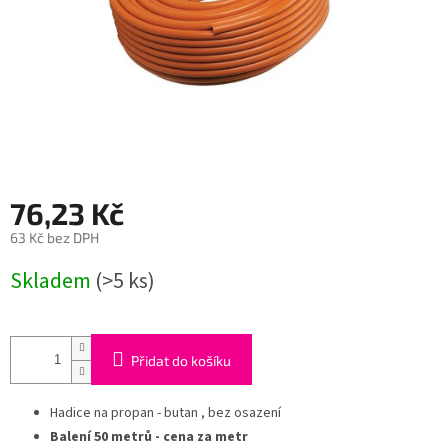
76,23 Kč
63 Kč bez DPH
Měrná
Skladem
(>5 ks)
cena:
Přidat do košíku
Hadice na propan - butan , bez osazení
Balení 50 metrů - cena za metr