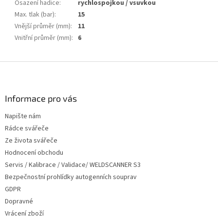
Osazení hadice
:
rychlospojkou / vsuvkou
Max. tlak (bar)
:
15
Vnější průměr (mm)
:
11
Vnitřní průměr (mm)
:
6
Z
á
p
a
Informace pro vás
t
Napište nám
í
Rádce svářeče
Ze života svářeče
Hodnocení obchodu
Servis / Kalibrace / Validace/ WELDSCANNER S3
Bezpečnostní prohlídky autogenních souprav
GDPR
Dopravné
Vrácení zboží