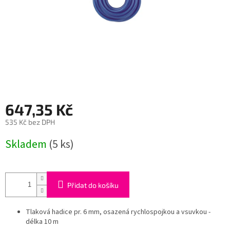
647,35 Kč
535 Kč bez DPH
Měrná
Skladem
(5 ks)
cena:
Přidat do košíku
Tlaková hadice pr. 6 mm, osazená rychlospojkou a vsuvkou -
délka 10 m