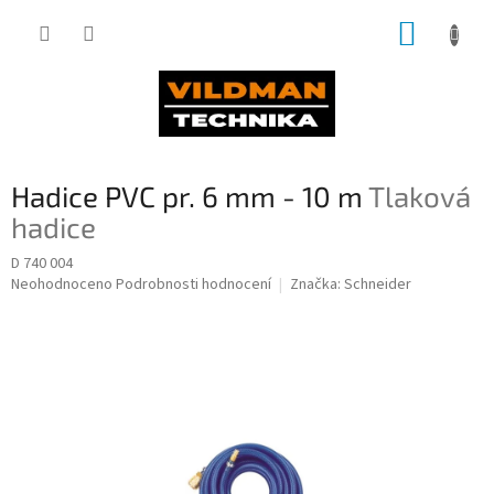
Přejít
NÁKUP
na
obsah
KOŠÍK
Hadice PVC pr. 6 mm - 10 m
Tlaková
hadice
D 740 004
Průměrné
Neohodnoceno
Podrobnosti hodnocení
Značka:
Schneider
hodnocení
produktu
je
0,0
z
5
hvězdiček.