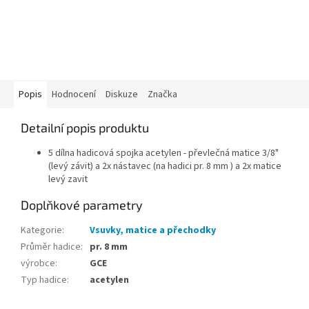
Popis
Hodnocení
Diskuze
Značka
Detailní popis produktu
5 dílna hadicová spojka acetylen - převlečná matice 3/8"
(levý závit) a 2x nástavec (na hadici pr. 8 mm ) a 2x matice
levý zavit
Doplňkové parametry
Kategorie
:
Vsuvky, matice a přechodky
Průměr hadice
:
pr. 8 mm
výrobce
:
GCE
Typ hadice
:
acetylen