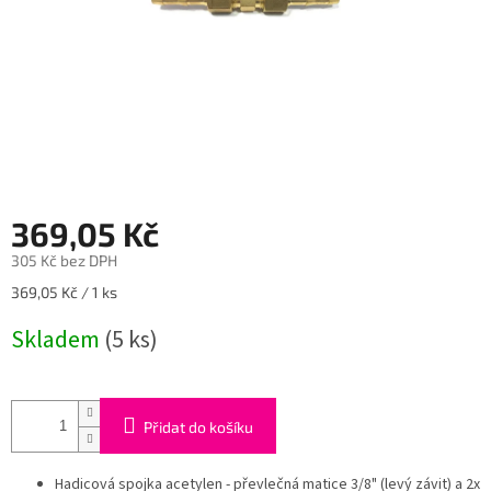
369,05 Kč
305 Kč bez DPH
Měrná
369,05 Kč / 1 ks
cena:
Skladem
(5 ks)
Přidat do košíku
Hadicová spojka acetylen - převlečná matice 3/8" (levý závit) a 2x