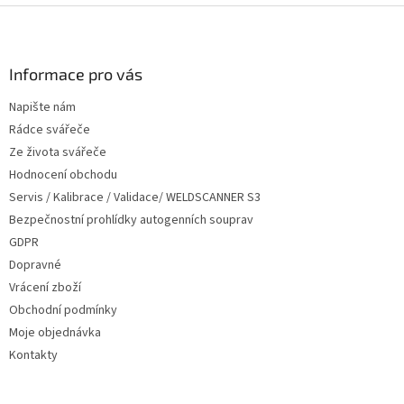
Z
á
p
a
Informace pro vás
t
Napište nám
í
Rádce svářeče
Ze života svářeče
Hodnocení obchodu
Servis / Kalibrace / Validace/ WELDSCANNER S3
Bezpečnostní prohlídky autogenních souprav
GDPR
Dopravné
Vrácení zboží
Obchodní podmínky
Moje objednávka
Kontakty