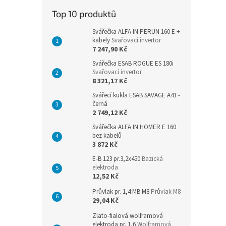
n
Top 10 produktů
e
l
Svářečka ALFA IN PERUN 160 E +
kabely
Svařovací invertor
7 247,90 Kč
Svářečka ESAB ROGUE ES 180i
Svařovací invertor
8 321,17 Kč
Svářecí kukla ESAB SAVAGE A41 -
černá
2 749,12 Kč
Svářečka ALFA IN HOMER E 160
bez kabelů
3 872 Kč
E-B 123 pr.3,2x450
Bazická
elektroda
12,52 Kč
Průvlak pr. 1,4 MB M8
Průvlak M8
29,04 Kč
Zlato-fialová wolframová
elektroda pr. 1,6
Wolframová