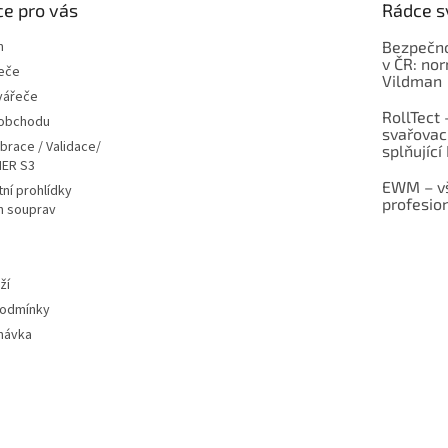
e pro vás
Rádce s
m
Bezpečno
v ČR: no
eče
Vildman
vářeče
RollTect 
 obchodu
svařovac
ibrace / Validace/
splňující
ER S3
EWM – vš
ní prohlídky
profesio
h souprav
ží
podmínky
návka