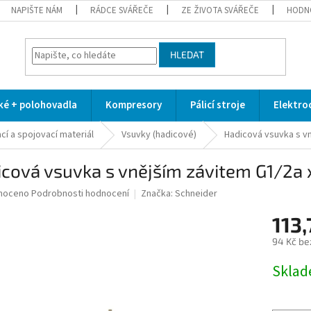
NAPIŠTE NÁM
RÁDCE SVÁŘEČE
ZE ŽIVOTA SVÁŘEČE
HODN
HLEDAT
cké + polohovadla
Kompresory
Pálicí stroje
Elektro
cí a spojovací materiál
Vsuvky (hadicové)
Hadicová vsuvka s v
icová vsuvka s vnějším závitem G1/2
né
noceno
Podrobnosti hodnocení
Značka:
Schneider
ní
113,
u
94 Kč be
Měrná
Skla
cena:
ek.