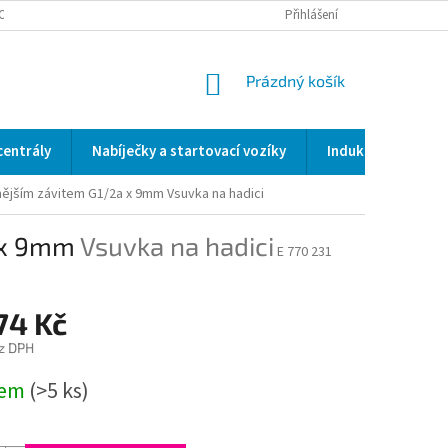
OCENÍ OBCHODU
SERVIS / KALIBRACE / VALIDACE/ WELDSCANNER S3
Přihlášení
NÁKUPNÍ
Prázdný košík
KOŠÍK
centrály
Nabíječky a startovací vozíky
Indukční a odporo
nějším závitem G1/2a x 9mm
Vsuvka na hadici
a x 9mm
Vsuvka na hadici
E 770 231
74 Kč
z DPH
dem
(>5 ks)