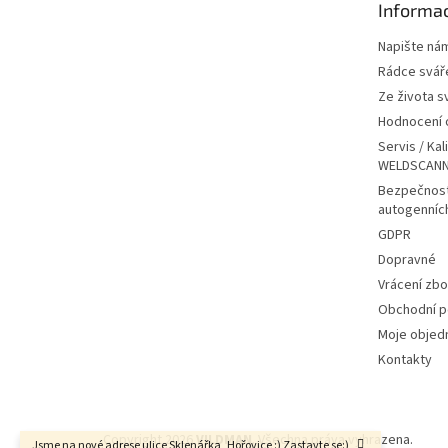
Informac
í
Napište ná
Rádce svář
Ze života s
Hodnocení
Servis / Kal
WELDSCANN
Bezpečnost
autogenníc
GDPR
Dopravné
Vrácení zbo
Obchodní 
Moje objed
Kontakty
Copyright 2026
VILDMAN
. Všechna práva vyhrazena.
Jsme na nové adrese ulice Sklenářka, Hořovice :) Zastavte se:)