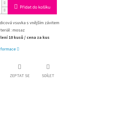
Přidat do košíku
dicová vsuvka s vnějším závitem
teriál : mosaz
lení 10 kusů / cena za kus
informace
ZEPTAT SE
SDÍLET