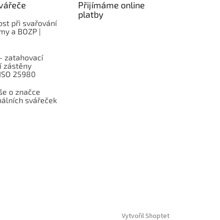
vářeče
Přijímáme online
platby
st při svařování
rmy a BOZP |
– zatahovací
í zástěny
 ISO 25980
e o značce
nálních svářeček
Vytvořil Shoptet