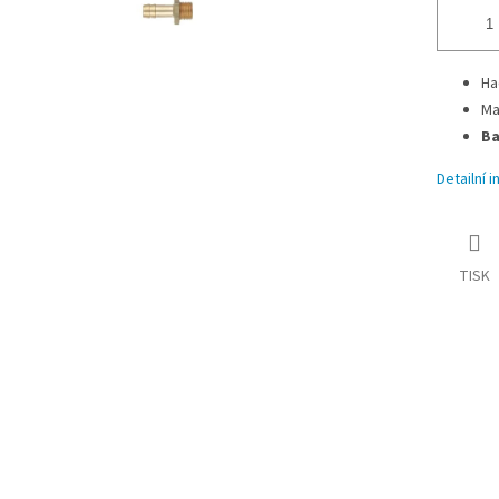
Ha
Ma
Ba
Detailní 
TISK