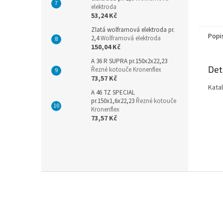
elektroda
53,24 Kč
Zlatá wolframová elektroda pr.
Popi
2,4
Wolframová elektroda
150,04 Kč
A 36 R SUPRA pr.150x2x22,23
Det
Řezné kotouče Kronenflex
73,57 Kč
Kata
A 46 TZ SPECIAL
pr.150x1,6x22,23
Řezné kotouče
Kronenflex
73,57 Kč
Z
á
p
a
t