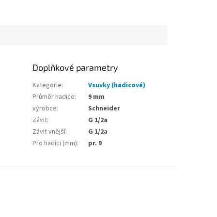
Doplňkové parametry
Kategorie
:
Vsuvky (hadicové)
Průměr hadice
:
9 mm
výrobce
:
Schneider
Závit
:
G 1/2a
Závit vnější
:
G 1/2a
Pro hadici (mm)
:
pr. 9