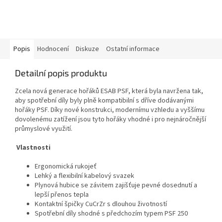
Popis
Hodnocení
Diskuze
Ostatní informace
Detailní popis produktu
Zcela nová generace hořáků ESAB PSF, která byla navržena tak,
aby spotřební díly byly plně kompatibilní s dříve dodávanými
hořáky PSF. Díky nové konstrukci, modernímu vzhledu a vyššímu
dovolenému zatížení jsou tyto hořáky vhodné i pro nejnáročnější
průmyslové využití.
Vlastnosti
Ergonomická rukojeť
Lehký a flexibilní kabelový svazek
Plynová hubice se závitem zajišťuje pevné dosednutí a
lepší přenos tepla
Kontaktní špičky CuCrZr s dlouhou životností
Spotřební díly
shodné
s předchozím typem PSF 250