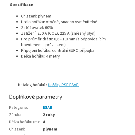
Specifikace
Chlazení: plynem
Hrdlo hořáku: otočné, snadno vyměnitelné
Zatěžovatel: 60%
Zatížení: 250 A (CO2), 225 A (směsný plyn)
Pro průměr drátu: 0,6 - 1,0 mm (s odpovídajícím
bowdenem a průvlakem)
Připojení hořáku: centrální EURO přípojka
Délka hořáku: 4 metry
Katalog hořáků :
Hořáky PSF ESAB
Doplňkové parametry
Kategorie
:
ESAB
Záruka
:
2 roky
Délka hořáku (m)
:
4
Chlazení
:
plynem