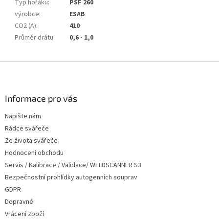
Typ hořáku
:
PSF 260
výrobce
:
ESAB
CO2 (A)
:
410
Průměr drátu
:
0,6 - 1,0
Z
á
p
a
Informace pro vás
t
Napište nám
í
Rádce svářeče
Ze života svářeče
Hodnocení obchodu
Servis / Kalibrace / Validace/ WELDSCANNER S3
Bezpečnostní prohlídky autogenních souprav
GDPR
Dopravné
Vrácení zboží