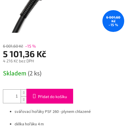
6 001,60
Kč
–15 %
6 001,60 Kč
–15 %
5 101,36 Kč
4 216 Kč bez DPH
Měrná
Skladem
(2 ks)
cena:
Přidat do košíku
svářovací hořáky PSF 260 - plynem chlazené
délka hořáku 4 m