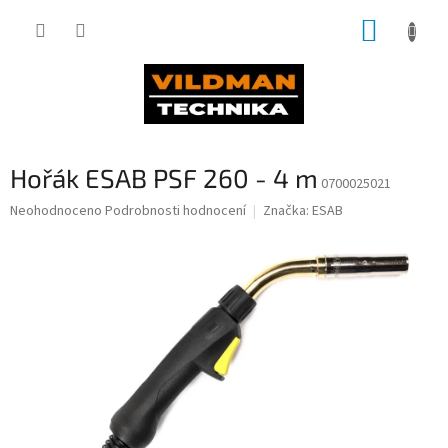
Přejít
NÁKUP
na
obsah
KOŠÍK
Hořák ESAB PSF 260 - 4 m
0700025021
Průměrné
Neohodnoceno
Podrobnosti hodnocení
Značka:
ESAB
hodnocení
produktu
je
0,0
z
5
hvězdiček.