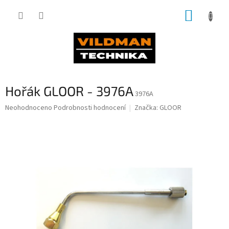
Přejít
NÁKUP
na
obsah
KOŠÍK
Hořák GLOOR - 3976A
3976A
Průměrné
Neohodnoceno
Podrobnosti hodnocení
Značka:
GLOOR
hodnocení
produktu
je
0,0
z
5
hvězdiček.