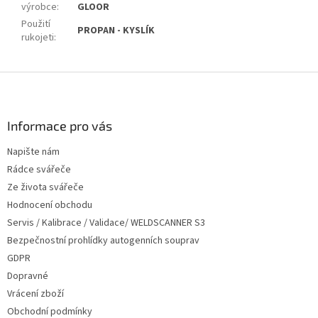
výrobce
:
GLOOR
Použití
PROPAN - KYSLÍK
rukojeti
:
Z
á
p
a
Informace pro vás
t
Napište nám
í
Rádce svářeče
Ze života svářeče
Hodnocení obchodu
Servis / Kalibrace / Validace/ WELDSCANNER S3
Bezpečnostní prohlídky autogenních souprav
GDPR
Dopravné
Vrácení zboží
Obchodní podmínky