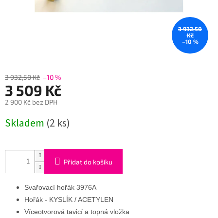
3 932,50
Kč
–10 %
3 932,50 Kč
–10 %
3 509 Kč
2 900 Kč bez DPH
Měrná
Skladem
(2 ks)
cena:
Přidat do košíku
Svařovací hořák 3976A
Hořák - KYSLÍK / ACETYLEN
Víceotvorová tavicí a topná vložka