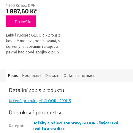
1 560 Kč bez DPH
1 887,60 Kč
Do košíku
Lehká rukojeť GLOOR - 275 g z
kované mosazi, poniklovaná, s
červeným lisováním rukojeť a
pevné hadicové spojky o pr. 6
mm Profesionální hořák pro
svařování...
Popis
Hodnocení
Diskuze
Ostatní informace
Detailní popis produktu
Určené pro rukojeť GLOOR - 3901-5
Doplňkové parametry
Hořáky a pájecí soupravy GLOOR - švýcarská
Kategorie
:
kvalita a tradice