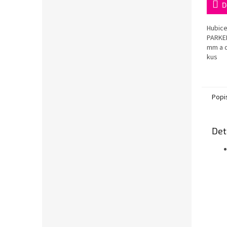
D
Hubice
PARKE
mm a d
kus
Popi
Det
Kat