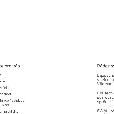
e pro vás
Rádce s
m
Bezpečno
v ČR: no
eče
Vildman
vářeče
RollTect 
 obchodu
svařovac
ibrace / Validace/
splňující
ER S3
EWM – vš
ní prohlídky