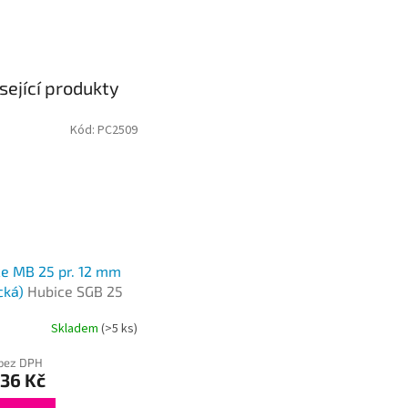
sející produkty
Kód:
PC2509
e MB 25 pr. 12 mm
cká)
Hubice SGB 25
Skladem
(>5 ks)
 bez DPH
36 Kč