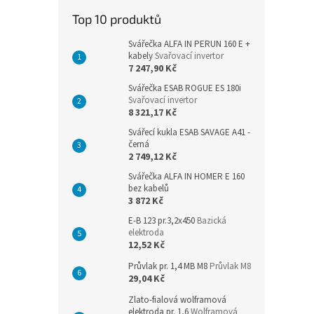
n
Top 10 produktů
e
l
Svářečka ALFA IN PERUN 160 E +
kabely
Svařovací invertor
7 247,90 Kč
Svářečka ESAB ROGUE ES 180i
Svařovací invertor
8 321,17 Kč
Svářecí kukla ESAB SAVAGE A41 -
černá
2 749,12 Kč
Svářečka ALFA IN HOMER E 160
bez kabelů
3 872 Kč
E-B 123 pr.3,2x450
Bazická
elektroda
12,52 Kč
Průvlak pr. 1,4 MB M8
Průvlak M8
29,04 Kč
Zlato-fialová wolframová
elektroda pr. 1,6
Wolframová