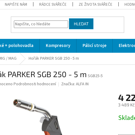
NAPIŠTE NÁM
RÁDCE SVÁŘEČE
ZE ŽIVOTA SVÁŘEČE
HODN
HLEDAT
cké + polohovadla
Kompresory
Pálicí stroje
Elektro
MIG / MAG
Hořák PARKER SGB 250 - 5 m
ák PARKER SGB 250 - 5 m
SGB25-5
né
noceno
Podrobnosti hodnocení
Značka:
ALFA IN
ní
4 22
u
3 489 Kč
Měrná
Skla
cena:
ek.