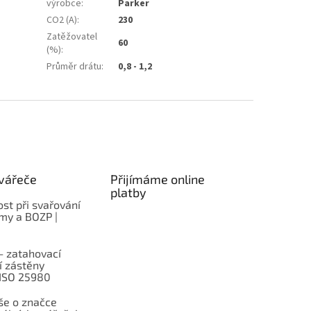
výrobce
:
Parker
CO2 (A)
:
230
Zatěžovatel
60
(%)
:
Průměr drátu
:
0,8 - 1,2
vářeče
Přijímáme online
platby
st při svařování
rmy a BOZP |
– zatahovací
í zástěny
 ISO 25980
e o značce