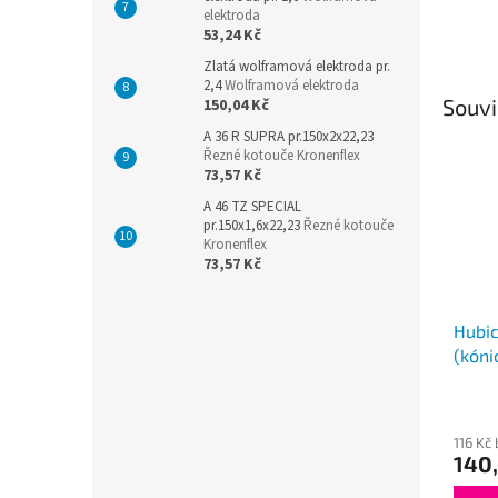
elektroda
53,24 Kč
Zlatá wolframová elektroda pr.
2,4
Wolframová elektroda
Souvi
150,04 Kč
A 36 R SUPRA pr.150x2x22,23
Řezné kotouče Kronenflex
73,57 Kč
A 46 TZ SPECIAL
pr.150x1,6x22,23
Řezné kotouče
Kronenflex
73,57 Kč
Hubic
(kóni
116 Kč
140,