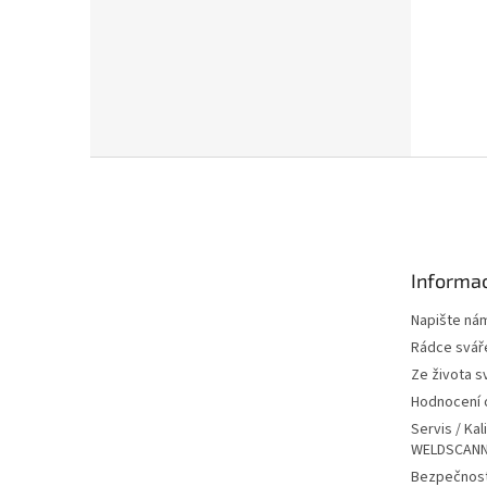
Z
á
p
a
t
Informac
í
Napište ná
Rádce svář
Ze života s
Hodnocení
Servis / Kal
WELDSCANN
Bezpečnost