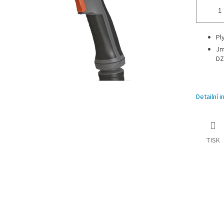
Pl
Jm
DZ
Detailní 
TISK