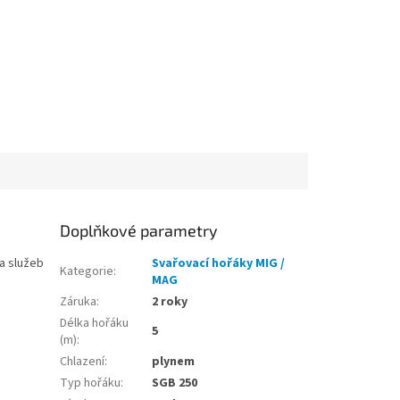
Doplňkové parametry
a služeb
Svařovací hořáky MIG /
Kategorie
:
MAG
Záruka
:
2 roky
Délka hořáku
5
(m)
:
Chlazení
:
plynem
Typ hořáku
:
SGB 250