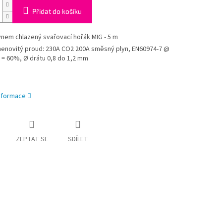
Přidat do košíku
ynem chlazený svařovací hořák MIG - 5 m
enovitý proud: 230A CO2 200A směsný plyn, EN60974-7 @
 = 60%, Ø drátu 0,8 do 1,2 mm
informace
ZEPTAT SE
SDÍLET